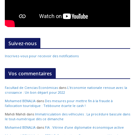
Suivez-nous
Inscrivez-vous pour recevoir des notifications
Vos commentaires
Facultad de Ciencias Económicas
dans
L’économie nationale renoue avec la
croissance : Un bon départ pour 2022
Mohamed BENALIA
dans
Des mesures pour mettre fin à la fraude à
l’allocation touristique : Tebboune écarte le cash !
Mahdi Mahdi
dans
Immatriculation des véhicules : La procédure bascule dans
le tout-numérique dès ce dimanche
Mohamed BENALIA
dans
FIA : Vitrine d’une diplomatie économique active