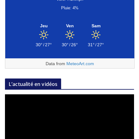
Pluie: 4%
Jeu
Ven
Sam
30°
/
27°
30°
/
26°
31°
/
27°
Data from
MeteoArt.com
L’actualité en vidéos