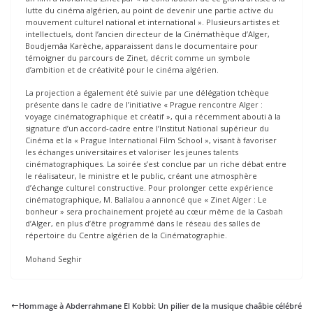
lutte du cinéma algérien, au point de devenir une partie active du
mouvement culturel national et international ». Plusieurs artistes et
intellectuels, dont l’ancien directeur de la Cinémathèque d’Alger,
Boudjemâa Karèche, apparaissent dans le documentaire pour
témoigner du parcours de Zinet, décrit comme un symbole
d’ambition et de créativité pour le cinéma algérien.
La projection a également été suivie par une délégation tchèque
présente dans le cadre de l’initiative « Prague rencontre Alger :
voyage cinématographique et créatif », qui a récemment abouti à la
signature d’un accord-cadre entre l’Institut National supérieur du
Cinéma et la « Prague International Film School », visant à favoriser
les échanges universitaires et valoriser les jeunes talents
cinématographiques. La soirée s’est conclue par un riche débat entre
le réalisateur, le ministre et le public, créant une atmosphère
d’échange culturel constructive. Pour prolonger cette expérience
cinématographique, M. Ballalou a annoncé que « Zinet Alger : Le
bonheur » sera prochainement projeté au cœur même de la Casbah
d’Alger, en plus d’être programmé dans le réseau des salles de
répertoire du Centre algérien de la Cinématographie.
Mohand Seghir
Hommage à Abderrahmane El Kobbi: Un pilier de la musique chaâbie célébré