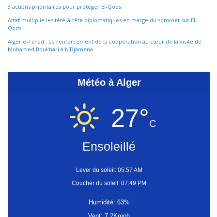
3 actions prioritaires pour protéger El-Qods
Attaf multiplie les tête-à-tête diplomatiques en marge du sommet sur El-
Qods
Algérie-Tchad : Le renforcement de la coopération au cœur de la visite de
Mohamed Boukhari à N’Djamena
Météo à Alger
27°
C
Ensoleillé
Lever du soleil: 05:57 AM
Coucher du soleil: 07:49 PM
Humidité: 63%
Vent: 7.2Kmph