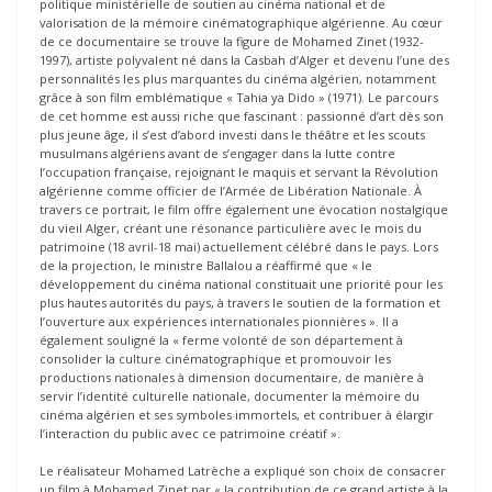
politique ministérielle de soutien au cinéma national et de
valorisation de la mémoire cinématographique algérienne. Au cœur
de ce documentaire se trouve la figure de Mohamed Zinet (1932-
1997), artiste polyvalent né dans la Casbah d’Alger et devenu l’une des
personnalités les plus marquantes du cinéma algérien, notamment
grâce à son film emblématique « Tahia ya Dido » (1971). Le parcours
de cet homme est aussi riche que fascinant : passionné d’art dès son
plus jeune âge, il s’est d’abord investi dans le théâtre et les scouts
musulmans algériens avant de s’engager dans la lutte contre
l’occupation française, rejoignant le maquis et servant la Révolution
algérienne comme officier de l’Armée de Libération Nationale. À
travers ce portrait, le film offre également une évocation nostalgique
du vieil Alger, créant une résonance particulière avec le mois du
patrimoine (18 avril-18 mai) actuellement célébré dans le pays. Lors
de la projection, le ministre Ballalou a réaffirmé que « le
développement du cinéma national constituait une priorité pour les
plus hautes autorités du pays, à travers le soutien de la formation et
l’ouverture aux expériences internationales pionnières ». Il a
également souligné la « ferme volonté de son département à
consolider la culture cinématographique et promouvoir les
productions nationales à dimension documentaire, de manière à
servir l’identité culturelle nationale, documenter la mémoire du
cinéma algérien et ses symboles immortels, et contribuer à élargir
l’interaction du public avec ce patrimoine créatif ».
Le réalisateur Mohamed Latrèche a expliqué son choix de consacrer
un film à Mohamed Zinet par « la contribution de ce grand artiste à la