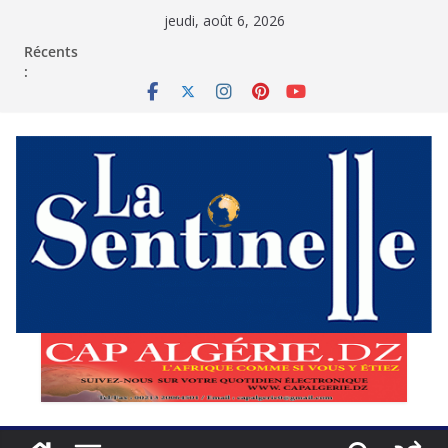
Passer
jeudi, août 6, 2026
au
contenu
Récents
: