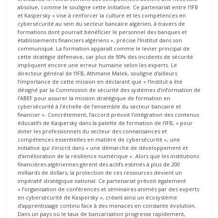
absolue, comme le souligne cette initiative. Ce partenariat entre l’IFB
et Kaspersky « vise à renforcer la culture et les compétences en
cybersécurité au sein du secteur bancaire algérien, à travers de
formations dont pourrait bénéficier le personnel des banques et
établissements financiers algériens », précise l’Institut dans son
communiqué. La formation apparaît comme le levier principal de
cette stratégie défensive, car plus de 90% des incidents de sécurité
impliquent encore une erreur humaine selon les experts. Le
directeur général de l’IFB, Athmane Malek, souligne d’ailleurs
l’importance de cette mission en déclarant que « l’Institut a été
désigné par la Commission de sécurité des systèmes d’information de
l’ABEF pour assurer la mission stratégique de formation en
cybersécurité à l’échelle de l’ensemble du secteur bancaire et
financier ». Concrètement, l’accord prévoit l’intégration des contenus
éducatifs de Kaspersky dans la palette de formation de l’IFB, « pour
doter les professionnels du secteur des connaissances et
compétences essentielles en matière de cybersécurité », une
initiative qui s’inscrit dans « une démarche de développement et
d’amélioration de la résilience numérique ». Alors que les institutions
financières algériennes gèrent des actifs estimés à plus de 200
milliards de dollars, la protection de ces ressources devient un
impératif stratégique national. Ce partenariat prévoit également
« l’organisation de conférences et séminaires animés par des experts
en cybersécurité de Kaspersky », créant ainsi un écosystème
d’apprentissage continu face à des menaces en constante évolution.
Dans un pays où le taux de bancarisation progresse rapidement,