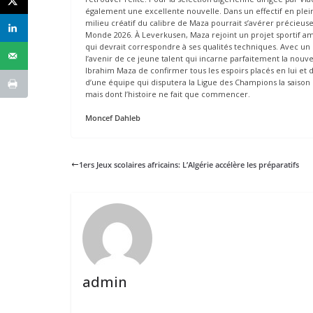
également une excellente nouvelle. Dans un effectif en ple
milieu créatif du calibre de Maza pourrait s’avérer précieus
Monde 2026. À Leverkusen, Maza rejoint un projet sportif amb
qui devrait correspondre à ses qualités techniques. Avec un
l’avenir de ce jeune talent qui incarne parfaitement la nouve
Ibrahim Maza de confirmer tous les espoirs placés en lui et 
d’une équipe qui disputera la Ligue des Champions la saison
mais dont l’histoire ne fait que commencer.
Moncef Dahleb
1ers Jeux scolaires africains: L’Algérie accélère les préparatifs
admin