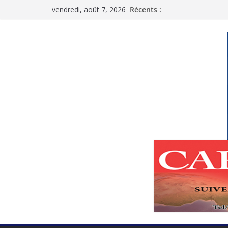
Passer
vendredi, août 7, 2026
Récents :
au
contenu