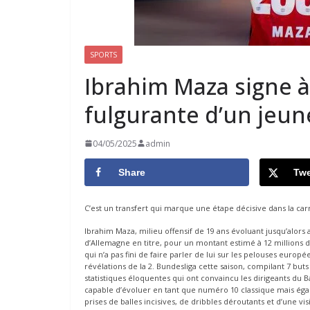
SPORTS
Ibrahim Maza signe à
fulgurante d’un jeun
04/05/2025
admin
Share
Twe
C’est un transfert qui marque une étape décisive dans la carri
Ibrahim Maza, milieu offensif de 19 ans évoluant jusqu’alors
d’Allemagne en titre, pour un montant estimé à 12 millions 
qui n’a pas fini de faire parler de lui sur les pelouses eur
révélations de la 2. Bundesliga cette saison, compilant 7 but
statistiques éloquentes qui ont convaincu les dirigeants du
capable d’évoluer en tant que numéro 10 classique mais égale
prises de balles incisives, de dribbles déroutants et d’une v