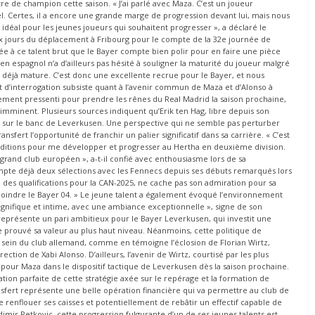
tre de champion cette saison. « J’ai parlé avec Maza. C’est un joueur
tiel. Certes, il a encore une grande marge de progression devant lui, mais nous
éal pour les jeunes joueurs qui souhaitent progresser », a déclaré le
x jours du déplacement à Fribourg pour le compte de la 32e journée de
e à ce talent brut que le Bayer compte bien polir pour en faire une pièce
ien espagnol n’a d’ailleurs pas hésité à souligner la maturité du joueur malgré
ais déjà mature. C’est donc une excellente recrue pour le Bayer, et nous
nt d’interrogation subsiste quant à l’avenir commun de Maza et d’Alonso à
rtement pressenti pour prendre les rênes du Real Madrid la saison prochaine,
mminent. Plusieurs sources indiquent qu’Erik ten Hag, libre depuis son
l sur le banc de Leverkusen. Une perspective qui ne semble pas perturber
nsfert l’opportunité de franchir un palier significatif dans sa carrière. « C’est
onditions pour me développer et progresser au Hertha en deuxième division.
grand club européen », a-t-il confié avec enthousiasme lors de sa
compte déjà deux sélections avec les Fennecs depuis ses débuts remarqués lors
re des qualifications pour la CAN-2025, ne cache pas son admiration pour sa
 rejoindre le Bayer 04. » Le jeune talent a également évoqué l’environnement
gnifique et intime, avec une ambiance exceptionnelle », signe de son
eprésente un pari ambitieux pour le Bayer Leverkusen, qui investit une
prouvé sa valeur au plus haut niveau. Néanmoins, cette politique de
 sein du club allemand, comme en témoigne l’éclosion de Florian Wirtz,
tion de Xabi Alonso. D’ailleurs, l’avenir de Wirtz, courtisé par les plus
pour Maza dans le dispositif tactique de Leverkusen dès la saison prochaine.
ation parfaite de cette stratégie axée sur le repérage et la formation de
ansfert représente une belle opération financière qui va permettre au club de
 renflouer ses caisses et potentiellement de rebâtir un effectif capable de
adimir Petkovic, cette progression fulgurante d’un de ses jeunes talents est