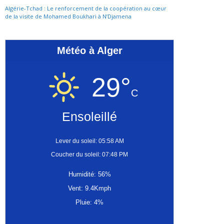
Algérie-Tchad : Le renforcement de la coopération au cœur
de la visite de Mohamed Boukhari à N’Djamena
Météo à Alger
29°
C
Ensoleillé
Lever du soleil: 05:58 AM
Coucher du soleil: 07:48 PM
Humidité: 56%
Vent: 9.4Kmph
Pluie: 4%