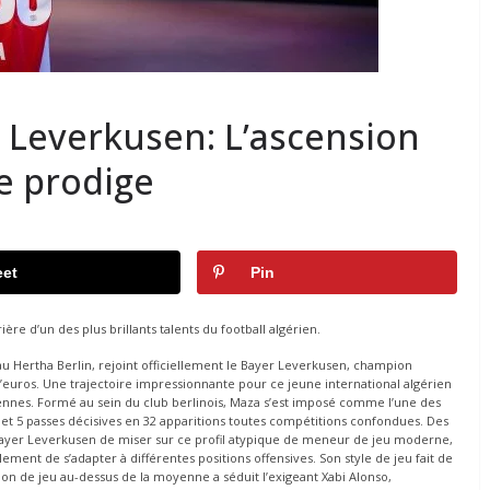
 Leverkusen: L’ascension
e prodige
et
Pin
ère d’un des plus brillants talents du football algérien.
 au Hertha Berlin, rejoint officiellement le Bayer Leverkusen, champion
d’euros. Une trajectoire impressionnante pour ce jeune international algérien
opéennes. Formé au sein du club berlinois, Maza s’est imposé comme l’une des
s et 5 passes décisives en 32 apparitions toutes compétitions confondues. Des
 Bayer Leverkusen de miser sur ce profil atypique de meneur de jeu moderne,
ment de s’adapter à différentes positions offensives. Son style de jeu fait de
ision de jeu au-dessus de la moyenne a séduit l’exigeant Xabi Alonso,