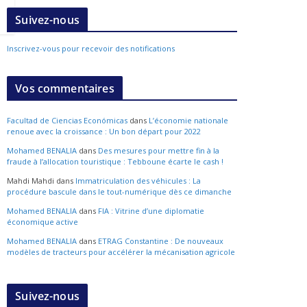
Suivez-nous
Inscrivez-vous pour recevoir des notifications
Vos commentaires
Facultad de Ciencias Económicas
dans
L’économie nationale
renoue avec la croissance : Un bon départ pour 2022
Mohamed BENALIA
dans
Des mesures pour mettre fin à la
fraude à l’allocation touristique : Tebboune écarte le cash !
Mahdi Mahdi
dans
Immatriculation des véhicules : La
procédure bascule dans le tout-numérique dès ce dimanche
Mohamed BENALIA
dans
FIA : Vitrine d’une diplomatie
économique active
Mohamed BENALIA
dans
ETRAG Constantine : De nouveaux
modèles de tracteurs pour accélérer la mécanisation agricole
Suivez-nous