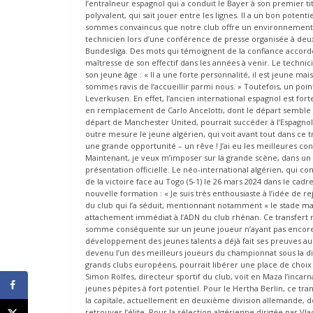
l’entraîneur espagnol qui a conduit le Bayer à son premier ti
polyvalent, qui sait jouer entre les lignes. Il a un bon poten
sommes convaincus que notre club offre un environnement id
technicien lors d’une conférence de presse organisée à deu
Bundesliga. Des mots qui témoignent de la confiance accordé
maîtresse de son effectif dans les années à venir. Le technic
son jeune âge : « Il a une forte personnalité, il est jeune m
sommes ravis de l’accueillir parmi nous. » Toutefois, un poi
Leverkusen. En effet, l’ancien international espagnol est fo
en remplacement de Carlo Ancelotti, dont le départ semble i
départ de Manchester United, pourrait succéder à l’Espagno
outre mesure le jeune algérien, qui voit avant tout dans ce tra
une grande opportunité – un rêve ! J’ai eu les meilleures c
Maintenant, je veux m’imposer sur la grande scène, dans un 
présentation officielle. Le néo-international algérien, qui 
de la victoire face au Togo (5-1) le 26 mars 2024 dans le cad
nouvelle formation : « Je suis très enthousiaste à l’idée de
du club qui l’a séduit, mentionnant notamment « le stade ma
attachement immédiat à l’ADN du club rhénan. Ce transfert r
somme conséquente sur un jeune joueur n’ayant pas encore 
développement des jeunes talents a déjà fait ses preuves au
devenu l’un des meilleurs joueurs du championnat sous la direc
grands clubs européens, pourrait libérer une place de choix 
Simon Rolfes, directeur sportif du club, voit en Maza l’incarn
jeunes pépites à fort potentiel. Pour le Hertha Berlin, ce tr
la capitale, actuellement en deuxième division allemande, de
retrouver l’élite. Pour la sélection algérienne dirigée par Vl