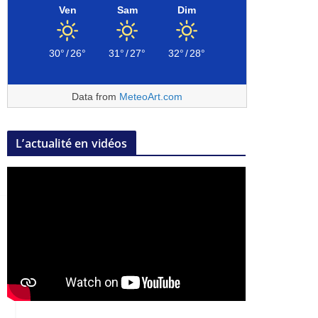
Ven
Sam
Dim
30°
/
26°
31°
/
27°
32°
/
28°
Data from
MeteoArt.com
L’actualité en vidéos