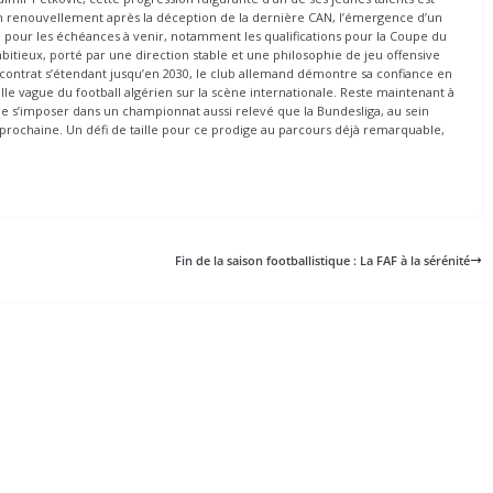
in renouvellement après la déception de la dernière CAN, l’émergence d’un
e pour les échéances à venir, notamment les qualifications pour la Coupe du
itieux, porté par une direction stable et une philosophie de jeu offensive
 contrat s’étendant jusqu’en 2030, le club allemand démontre sa confiance en
lle vague du football algérien sur la scène internationale. Reste maintenant à
de s’imposer dans un championnat aussi relevé que la Bundesliga, au sein
 prochaine. Un défi de taille pour ce prodige au parcours déjà remarquable,
Fin de la saison footballistique : La FAF à la sérénité