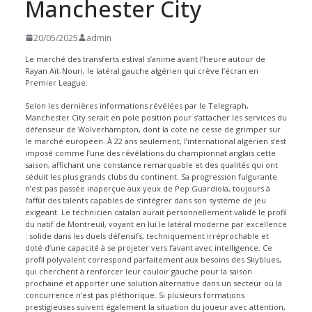
Manchester City
20/05/2025
admin
Le marché des transferts estival s’anime avant l’heure autour de
Rayan Aït-Nouri, le latéral gauche algérien qui crève l’écran en
Premier League.
Selon les dernières informations révélées par le Telegraph,
Manchester City serait en pole position pour s’attacher les services du
défenseur de Wolverhampton, dont la cote ne cesse de grimper sur
le marché européen. À 22 ans seulement, l’international algérien s’est
imposé comme l’une des révélations du championnat anglais cette
saison, affichant une constance remarquable et des qualités qui ont
séduit les plus grands clubs du continent. Sa progression fulgurante
n’est pas passée inaperçue aux yeux de Pep Guardiola, toujours à
l’affût des talents capables de s’intégrer dans son système de jeu
exigeant. Le technicien catalan aurait personnellement validé le profil
du natif de Montreuil, voyant en lui le latéral moderne par excellence
: solide dans les duels défensifs, techniquement irréprochable et
doté d’une capacité à se projeter vers l’avant avec intelligence. Ce
profil polyvalent correspond parfaitement aux besoins des Skyblues,
qui cherchent à renforcer leur couloir gauche pour la saison
prochaine et apporter une solution alternative dans un secteur où la
concurrence n’est pas pléthorique. Si plusieurs formations
prestigieuses suivent également la situation du joueur avec attention,