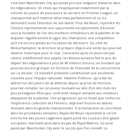
c’est bien Manchester City qui aurait pris une longueur d’avance dans
les négociations. Un choix qui s’expliquerait notamment par la
volonté du joueur de poursuivre sa carrière en Premier League, un
championnat qu’il maîtrise désormais parfaitement et où il a
démontré toute l’étendue de son talent. Pour Aït-Nouri, rejoindre les
Citizens représenterait une opportunité exceptionnelle d’évoluer
sous la houlette de l’un des meilleurs entraîneurs de la planète et de
disputer régulièrement la Ligue des Champions, une compétition
qu’il n’a encore jamais eu l’occasion de découvrir. Du côté de
Wolverhampton, la direction se prépare déjà à une vente qui pourrait
s’avérer historique pour le club. Conscients qu’ils ne pourront pas
retenir indéfiniment leur pépite, les Wolves auraient fixé le prix de
départ des négociations à plus de 40 millions d’euros, un montant qui
pourrait encore grimper en fonction de l’intensité de la concurrence
sur ce dossier. Ce transfert potentiel constituerait une excellente
nouvelle pour l’équipe nationale. Vladimir Petkovic, qui a fait du
latéral l’un des piliers de sa défense depuis sa prise de fonction,
pourrait compter sur un joueur évoluant au sein d’un des clubs les
plus prestigieux d’Europe, confronté chaque semaine aux meilleurs
attaquants de la planète. Une progression qui ne ferait que renforcer
l’expérience collective des Fennecs, déjà bien fournis en talents
évoluant dans les grands championnats. Si la transaction se concrétise
dans les prochaines semaines, Rayan Aït-Nouri rejoindrait le cercle
très fermé des joueurs algériens ayant porté les couleurs d’un géant
européen, marchant ainsi dans les pas de Riyad Mahrez, lui aussi
passé par Manchester City avec le succès que l’on connaît. Le