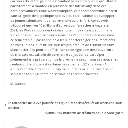
parcours du latéral gauche est d’autant plus remarquable qu’il illustre
parfaitement la montée en puissance des talents algériens ces
dernières années. Pour Wolverhampton, ce départ prévisible s’inscrit
dans la lignée de la politique sportive du club, habitué à développer
de jeunes talents avant de les revendre au prix fort. Après avoir
déboursé environ 10 millions d’euros pour l’arracher à Angers en
2021, les Wolves pourraient réaliser une plus-value exceptionnelle
sur ce dossier. Les prochaines semaines s’annoncent décisives dans
ce feuilleton qui passionne déjà les supporters algériens, impatients
de voir l’un des leurs briller sous les projecteurs de l’Etihad Stadium.
Manchester City pourrait officialiser cette signature dès l’ouverture
du mercato estival, afin de permettre au joueur de participer
pleinement à la préparation de la prochaine saison sous ses nouvelles
couleurs. Une chose est certaine : à seulement 22 ans, Rayan Aït-
Nouri s’apprête à franchir un cap majeur dans sa jeune carrière, et
son ascension fulgurante ne semble pas près de s’arrêter.
M. Dahleb
Le calendrier de la 27e journée de Ligue 1 Mobilis dévoilé: Un week-end sous
tension !
Skikda : 187 milliards de créances pour la Sonelgaz