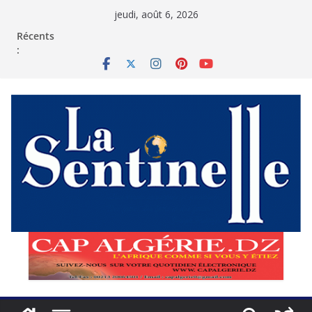
Passer
jeudi, août 6, 2026
au
contenu
Récents
: