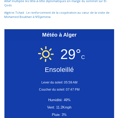
Attaf multiplie les tête-à-tête diplomatiques en marge du sommet sur El-
Qods
Algérie-Tchad : Le renforcement de la coopération au cœur de la visite de
Mohamed Boukhari à N’Djamena
Météo à Alger
29°
C
Ensoleillé
Lever du soleil: 05:59 AM
Coucher du soleil: 07:47 PM
Humidité: 49%
Vent: 11.2Kmph
Pluie: 3%