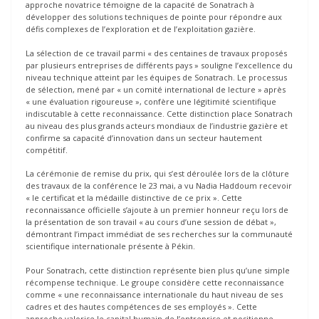
approche novatrice témoigne de la capacité de Sonatrach à
développer des solutions techniques de pointe pour répondre aux
défis complexes de l’exploration et de l’exploitation gazière.
La sélection de ce travail parmi « des centaines de travaux proposés
par plusieurs entreprises de différents pays » souligne l’excellence du
niveau technique atteint par les équipes de Sonatrach. Le processus
de sélection, mené par « un comité international de lecture » après
« une évaluation rigoureuse », confère une légitimité scientifique
indiscutable à cette reconnaissance. Cette distinction place Sonatrach
au niveau des plus grands acteurs mondiaux de l’industrie gazière et
confirme sa capacité d’innovation dans un secteur hautement
compétitif.
La cérémonie de remise du prix, qui s’est déroulée lors de la clôture
des travaux de la conférence le 23 mai, a vu Nadia Haddoum recevoir
« le certificat et la médaille distinctive de ce prix ». Cette
reconnaissance officielle s’ajoute à un premier honneur reçu lors de
la présentation de son travail « au cours d’une session de débat »,
démontrant l’impact immédiat de ses recherches sur la communauté
scientifique internationale présente à Pékin.
Pour Sonatrach, cette distinction représente bien plus qu’une simple
récompense technique. Le groupe considère cette reconnaissance
comme « une reconnaissance internationale du haut niveau de ses
cadres et des hautes compétences de ses employés ». Cette
approche valorise le capital humain de l’entreprise et positionne