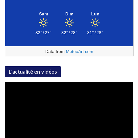
Sam
Dim
Lun
32°
/
27°
32°
/
28°
31°
/
28°
Data from
MeteoArt.com
L’actualité en vidéos