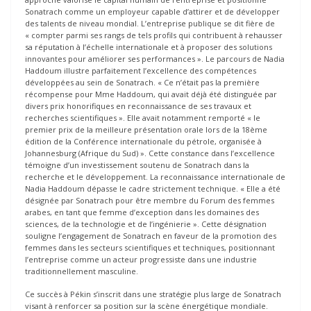
Sonatrach comme un employeur capable d’attirer et de développer
des talents de niveau mondial. L’entreprise publique se dit fière de
« compter parmi ses rangs de tels profils qui contribuent à rehausser
sa réputation à l’échelle internationale et à proposer des solutions
innovantes pour améliorer ses performances ». Le parcours de Nadia
Haddoum illustre parfaitement l’excellence des compétences
développées au sein de Sonatrach. « Ce n’était pas la première
récompense pour Mme Haddoum, qui avait déjà été distinguée par
divers prix honorifiques en reconnaissance de ses travaux et
recherches scientifiques ». Elle avait notamment remporté « le
premier prix de la meilleure présentation orale lors de la 18ème
édition de la Conférence internationale du pétrole, organisée à
Johannesburg (Afrique du Sud) ». Cette constance dans l’excellence
témoigne d’un investissement soutenu de Sonatrach dans la
recherche et le développement. La reconnaissance internationale de
Nadia Haddoum dépasse le cadre strictement technique. « Elle a été
désignée par Sonatrach pour être membre du Forum des femmes
arabes, en tant que femme d’exception dans les domaines des
sciences, de la technologie et de l’ingénierie ». Cette désignation
souligne l’engagement de Sonatrach en faveur de la promotion des
femmes dans les secteurs scientifiques et techniques, positionnant
l’entreprise comme un acteur progressiste dans une industrie
traditionnellement masculine.
Ce succès à Pékin s’inscrit dans une stratégie plus large de Sonatrach
visant à renforcer sa position sur la scène énergétique mondiale.