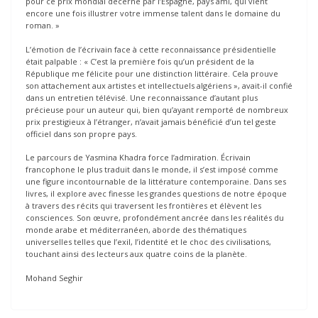
pour ce prix mondial décerné par l’Espagne, pays ami, qui vient
encore une fois illustrer votre immense talent dans le domaine du
roman. »
L’émotion de l’écrivain face à cette reconnaissance présidentielle
était palpable : « C’est la première fois qu’un président de la
République me félicite pour une distinction littéraire. Cela prouve
son attachement aux artistes et intellectuels algériens », avait-il confié
dans un entretien télévisé. Une reconnaissance d’autant plus
précieuse pour un auteur qui, bien qu’ayant remporté de nombreux
prix prestigieux à l’étranger, n’avait jamais bénéficié d’un tel geste
officiel dans son propre pays.
Le parcours de Yasmina Khadra force l’admiration. Écrivain
francophone le plus traduit dans le monde, il s’est imposé comme
une figure incontournable de la littérature contemporaine. Dans ses
livres, il explore avec finesse les grandes questions de notre époque
à travers des récits qui traversent les frontières et élèvent les
consciences. Son œuvre, profondément ancrée dans les réalités du
monde arabe et méditerranéen, aborde des thématiques
universelles telles que l’exil, l’identité et le choc des civilisations,
touchant ainsi des lecteurs aux quatre coins de la planète.
Mohand Seghir