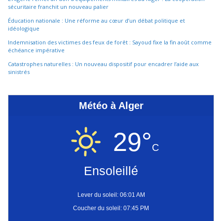
sécuritaire franchit un nouveau palier
Éducation nationale : Une réforme au cœur d’un débat politique et
idéologique
Indemnisation des victimes des feux de forêt : Sayoud fixe la fin août comme
échéance impérative
Catastrophes naturelles : Un nouveau dispositif pour encadrer l’aide aux
sinistrés
Météo à Alger
29°
C
Ensoleillé
Lever du soleil: 06:01 AM
Coucher du soleil: 07:45 PM