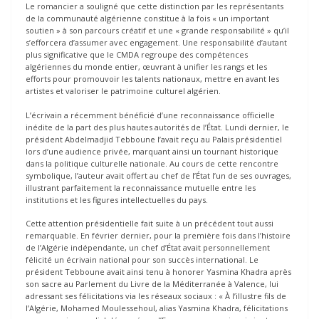
Le romancier a souligné que cette distinction par les représentants
de la communauté algérienne constitue à la fois « un important
soutien » à son parcours créatif et une « grande responsabilité » qu’il
s’efforcera d’assumer avec engagement. Une responsabilité d’autant
plus significative que le CMDA regroupe des compétences
algériennes du monde entier, œuvrant à unifier les rangs et les
efforts pour promouvoir les talents nationaux, mettre en avant les
artistes et valoriser le patrimoine culturel algérien.
L’écrivain a récemment bénéficié d’une reconnaissance officielle
inédite de la part des plus hautes autorités de l’État. Lundi dernier, le
président Abdelmadjid Tebboune l’avait reçu au Palais présidentiel
lors d’une audience privée, marquant ainsi un tournant historique
dans la politique culturelle nationale. Au cours de cette rencontre
symbolique, l’auteur avait offert au chef de l’État l’un de ses ouvrages,
illustrant parfaitement la reconnaissance mutuelle entre les
institutions et les figures intellectuelles du pays.
Cette attention présidentielle fait suite à un précédent tout aussi
remarquable. En février dernier, pour la première fois dans l’histoire
de l’Algérie indépendante, un chef d’État avait personnellement
félicité un écrivain national pour son succès international. Le
président Tebboune avait ainsi tenu à honorer Yasmina Khadra après
son sacre au Parlement du Livre de la Méditerranée à Valence, lui
adressant ses félicitations via les réseaux sociaux : « À l’illustre fils de
l’Algérie, Mohamed Moulessehoul, alias Yasmina Khadra, félicitations