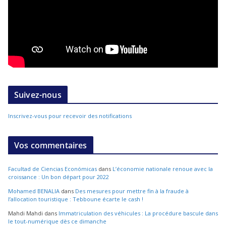
Suivez-nous
Inscrivez-vous pour recevoir des notifications
Vos commentaires
Facultad de Ciencias Económicas
dans
L’économie nationale renoue avec la
croissance : Un bon départ pour 2022
Mohamed BENALIA
dans
Des mesures pour mettre fin à la fraude à
l’allocation touristique : Tebboune écarte le cash !
Mahdi Mahdi
dans
Immatriculation des véhicules : La procédure bascule dans
le tout-numérique dès ce dimanche