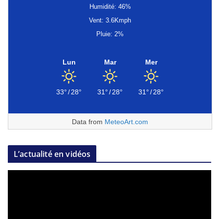
Humidité: 46%
Vent: 3.6Kmph
Pluie: 2%
Lun
Mar
Mer
33°
/
28°
31°
/
28°
31°
/
28°
Data from
MeteoArt.com
L’actualité en vidéos