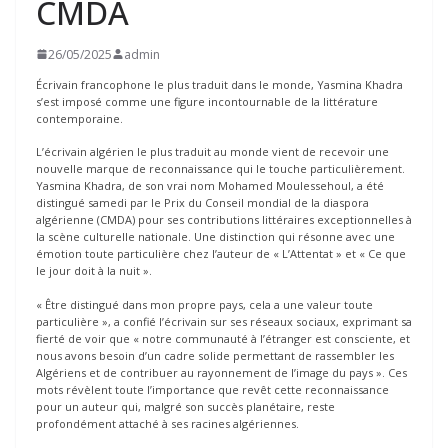
CMDA
26/05/2025
admin
Écrivain francophone le plus traduit dans le monde, Yasmina Khadra
s’est imposé comme une figure incontournable de la littérature
contemporaine.
L’écrivain algérien le plus traduit au monde vient de recevoir une
nouvelle marque de reconnaissance qui le touche particulièrement.
Yasmina Khadra, de son vrai nom Mohamed Moulessehoul, a été
distingué samedi par le Prix du Conseil mondial de la diaspora
algérienne (CMDA) pour ses contributions littéraires exceptionnelles à
la scène culturelle nationale. Une distinction qui résonne avec une
émotion toute particulière chez l’auteur de « L’Attentat » et « Ce que
le jour doit à la nuit ».
« Être distingué dans mon propre pays, cela a une valeur toute
particulière », a confié l’écrivain sur ses réseaux sociaux, exprimant sa
fierté de voir que « notre communauté à l’étranger est consciente, et
nous avons besoin d’un cadre solide permettant de rassembler les
Algériens et de contribuer au rayonnement de l’image du pays ». Ces
mots révèlent toute l’importance que revêt cette reconnaissance
pour un auteur qui, malgré son succès planétaire, reste
profondément attaché à ses racines algériennes.