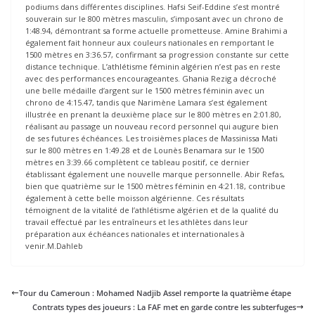
podiums dans différentes disciplines. Hafsi Seif-Eddine s’est montré
souverain sur le 800 mètres masculin, s’imposant avec un chrono de
1:48.94, démontrant sa forme actuelle prometteuse. Amine Brahimi a
également fait honneur aux couleurs nationales en remportant le
1500 mètres en 3:36.57, confirmant sa progression constante sur cette
distance technique. L’athlétisme féminin algérien n’est pas en reste
avec des performances encourageantes. Ghania Rezig a décroché
une belle médaille d’argent sur le 1500 mètres féminin avec un
chrono de 4:15.47, tandis que Narimène Lamara s’est également
illustrée en prenant la deuxième place sur le 800 mètres en 2:01.80,
réalisant au passage un nouveau record personnel qui augure bien
de ses futures échéances. Les troisièmes places de Massinissa Mati
sur le 800 mètres en 1:49.28 et de Lounès Benamara sur le 1500
mètres en 3:39.66 complètent ce tableau positif, ce dernier
établissant également une nouvelle marque personnelle. Abir Refas,
bien que quatrième sur le 1500 mètres féminin en 4:21.18, contribue
également à cette belle moisson algérienne. Ces résultats
témoignent de la vitalité de l’athlétisme algérien et de la qualité du
travail effectué par les entraîneurs et les athlètes dans leur
préparation aux échéances nationales et internationales à
venir.M.Dahleb
Tour du Cameroun : Mohamed Nadjib Assel remporte la quatrième étape
Contrats types des joueurs : La FAF met en garde contre les subterfuges