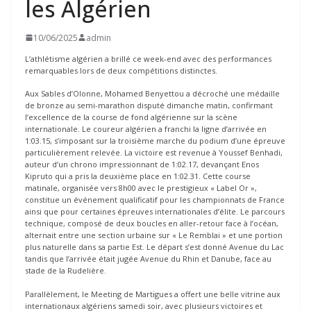
les Algérien
10/06/2025
admin
L’athlétisme algérien a brillé ce week-end avec des performances
remarquables lors de deux compétitions distinctes.
Aux Sables d’Olonne, Mohamed Benyettou a décroché une médaille
de bronze au semi-marathon disputé dimanche matin, confirmant
l’excellence de la course de fond algérienne sur la scène
internationale. Le coureur algérien a franchi la ligne d’arrivée en
1:03.15, s’imposant sur la troisième marche du podium d’une épreuve
particulièrement relevée. La victoire est revenue à Youssef Benhadi,
auteur d’un chrono impressionnant de 1:02.17, devançant Enos
Kipruto qui a pris la deuxième place en 1:02.31. Cette course
matinale, organisée vers 8h00 avec le prestigieux « Label Or »,
constitue un événement qualificatif pour les championnats de France
ainsi que pour certaines épreuves internationales d’élite. Le parcours
technique, composé de deux boucles en aller-retour face à l’océan,
alternait entre une section urbaine sur « Le Remblai » et une portion
plus naturelle dans sa partie Est. Le départ s’est donné Avenue du Lac
tandis que l’arrivée était jugée Avenue du Rhin et Danube, face au
stade de la Rudelière.
Parallèlement, le Meeting de Martigues a offert une belle vitrine aux
internationaux algériens samedi soir, avec plusieurs victoires et