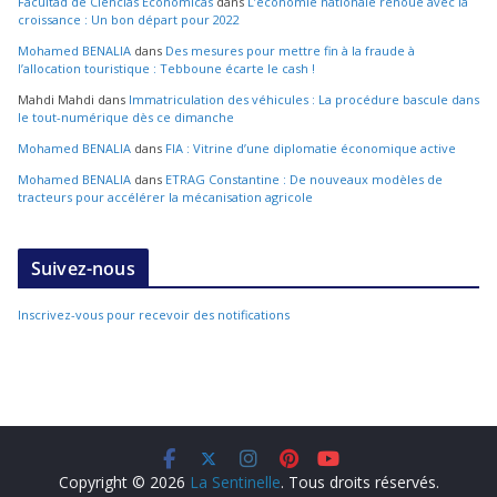
Facultad de Ciencias Económicas
dans
L’économie nationale renoue avec la
croissance : Un bon départ pour 2022
Mohamed BENALIA
dans
Des mesures pour mettre fin à la fraude à
l’allocation touristique : Tebboune écarte le cash !
Mahdi Mahdi
dans
Immatriculation des véhicules : La procédure bascule dans
le tout-numérique dès ce dimanche
Mohamed BENALIA
dans
FIA : Vitrine d’une diplomatie économique active
Mohamed BENALIA
dans
ETRAG Constantine : De nouveaux modèles de
tracteurs pour accélérer la mécanisation agricole
Suivez-nous
Inscrivez-vous pour recevoir des notifications
Copyright © 2026
La Sentinelle
. Tous droits réservés.