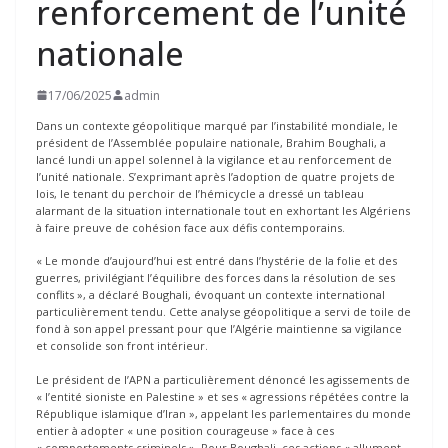
renforcement de l’unité
nationale
17/06/2025
admin
Dans un contexte géopolitique marqué par l’instabilité mondiale, le
président de l’Assemblée populaire nationale, Brahim Boughali, a
lancé lundi un appel solennel à la vigilance et au renforcement de
l’unité nationale. S’exprimant après l’adoption de quatre projets de
lois, le tenant du perchoir de l’hémicycle a dressé un tableau
alarmant de la situation internationale tout en exhortant les Algériens
à faire preuve de cohésion face aux défis contemporains.
« Le monde d’aujourd’hui est entré dans l’hystérie de la folie et des
guerres, privilégiant l’équilibre des forces dans la résolution de ses
conflits », a déclaré Boughali, évoquant un contexte international
particulièrement tendu. Cette analyse géopolitique a servi de toile de
fond à son appel pressant pour que l’Algérie maintienne sa vigilance
et consolide son front intérieur.
Le président de l’APN a particulièrement dénoncé les agissements de
« l’entité sioniste en Palestine » et ses « agressions répétées contre la
République islamique d’Iran », appelant les parlementaires du monde
entier à adopter « une position courageuse » face à ces
« comportements criminels ». Pour Boughali, ces actions « allument