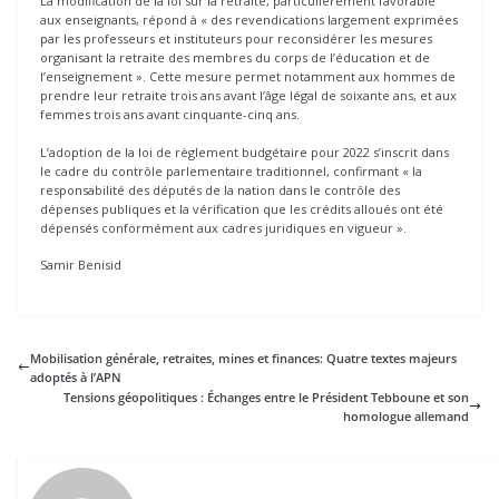
La modification de la loi sur la retraite, particulièrement favorable
aux enseignants, répond à « des revendications largement exprimées
par les professeurs et instituteurs pour reconsidérer les mesures
organisant la retraite des membres du corps de l’éducation et de
l’enseignement ». Cette mesure permet notamment aux hommes de
prendre leur retraite trois ans avant l’âge légal de soixante ans, et aux
femmes trois ans avant cinquante-cinq ans.
L’adoption de la loi de règlement budgétaire pour 2022 s’inscrit dans
le cadre du contrôle parlementaire traditionnel, confirmant « la
responsabilité des députés de la nation dans le contrôle des
dépenses publiques et la vérification que les crédits alloués ont été
dépensés conformément aux cadres juridiques en vigueur ».
Samir Benisid
Mobilisation générale, retraites, mines et finances: Quatre textes majeurs
adoptés à l’APN
Tensions géopolitiques : Échanges entre le Président Tebboune et son
homologue allemand