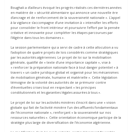
Boughali a d’ailleurs évoqué les progrès réalisés ces dernières années
en matière de « sécurité alimentaire qui annonce une nouvelle ère
d’ancrage et de renforcement de la souveraineté nationale ». L’appel
à la vigilance s’accompagne d’une invitation à « intensifier les efforts
pour consolider le front intérieur et poursuivre l’effort par la pensée
créative et innovante pour compléter les étapes parcourues par
l’Algérie dans tous les domaines ».
La session parlementaire qui a servi de cadre à cette allocution a vu
l’adoption de quatre projets de lois considérés comme stratégiques
par les autorités algériennes. Le projet de loi sur la mobilisation
générale, qualifié de « texte d’une importance capitale », vise à
« renforcer la préparation nationale face à tout danger potentiel » à
travers « un cadre juridique global et organisé pour les mécanismes
de mobilisation générale, humaine et matérielle ». Cette législation
témoigne de la volonté des autorités de se prémunir contre
d’éventuelles crises tout en respectant « les principes
constitutionnels et les garanties légales assurées à tous ».
Le projet de loi sur les activités minières s’inscrit dans une « vision
globale qui fait de l’activité minière l’un des affluents fondamentaux
de l’économie nationale », renforçant « la souveraineté sur nos
ressources naturelles ». Cette orientation économique participe de la
stratégie plus large de diversification de l’économie algérienne.