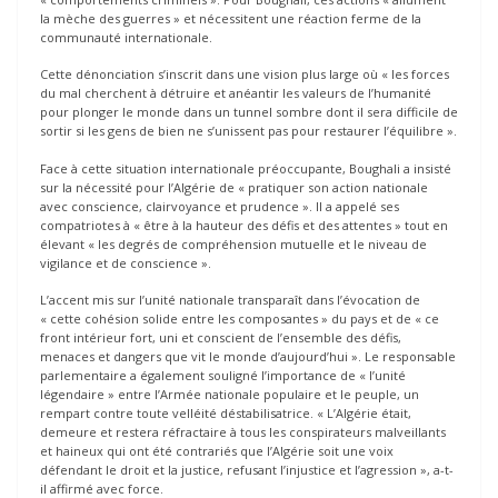
la mèche des guerres » et nécessitent une réaction ferme de la
communauté internationale.
Cette dénonciation s’inscrit dans une vision plus large où « les forces
du mal cherchent à détruire et anéantir les valeurs de l’humanité
pour plonger le monde dans un tunnel sombre dont il sera difficile de
sortir si les gens de bien ne s’unissent pas pour restaurer l’équilibre ».
Face à cette situation internationale préoccupante, Boughali a insisté
sur la nécessité pour l’Algérie de « pratiquer son action nationale
avec conscience, clairvoyance et prudence ». Il a appelé ses
compatriotes à « être à la hauteur des défis et des attentes » tout en
élevant « les degrés de compréhension mutuelle et le niveau de
vigilance et de conscience ».
L’accent mis sur l’unité nationale transparaît dans l’évocation de
« cette cohésion solide entre les composantes » du pays et de « ce
front intérieur fort, uni et conscient de l’ensemble des défis,
menaces et dangers que vit le monde d’aujourd’hui ». Le responsable
parlementaire a également souligné l’importance de « l’unité
légendaire » entre l’Armée nationale populaire et le peuple, un
rempart contre toute velléité déstabilisatrice. « L’Algérie était,
demeure et restera réfractaire à tous les conspirateurs malveillants
et haineux qui ont été contrariés que l’Algérie soit une voix
défendant le droit et la justice, refusant l’injustice et l’agression », a-t-
il affirmé avec force.