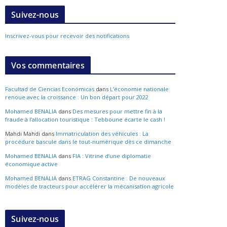
Suivez-nous
Inscrivez-vous pour recevoir des notifications
Vos commentaires
Facultad de Ciencias Económicas
dans
L’économie nationale
renoue avec la croissance : Un bon départ pour 2022
Mohamed BENALIA
dans
Des mesures pour mettre fin à la
fraude à l’allocation touristique : Tebboune écarte le cash !
Mahdi Mahdi
dans
Immatriculation des véhicules : La
procédure bascule dans le tout-numérique dès ce dimanche
Mohamed BENALIA
dans
FIA : Vitrine d’une diplomatie
économique active
Mohamed BENALIA
dans
ETRAG Constantine : De nouveaux
modèles de tracteurs pour accélérer la mécanisation agricole
Suivez-nous