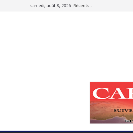
Passer
samedi, août 8, 2026
Récents :
au
contenu