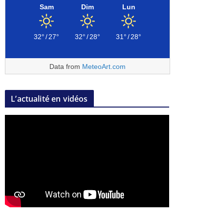
Sam
Dim
Lun
32°
/
27°
32°
/
28°
31°
/
28°
Data from
MeteoArt.com
L’actualité en vidéos