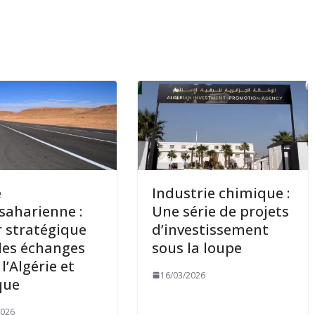
e
Industrie chimique :
saharienne :
Une série de projets
r stratégique
d’investissement
les échanges
sous la loupe
l’Algérie et
16/03/2026
ique
2026