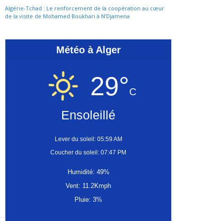
Algérie-Tchad : Le renforcement de la coopération au cœur
de la visite de Mohamed Boukhari à N’Djamena
Météo à Alger
29°
C
Ensoleillé
Lever du soleil: 05:59 AM
Coucher du soleil: 07:47 PM
Humidité: 49%
Vent: 11.2Kmph
Pluie: 3%