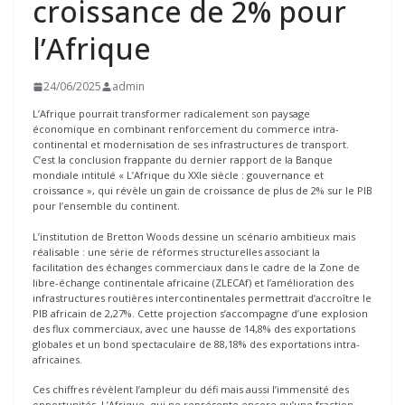
croissance de 2% pour
l’Afrique
24/06/2025
admin
L’Afrique pourrait transformer radicalement son paysage
économique en combinant renforcement du commerce intra-
continental et modernisation de ses infrastructures de transport.
C’est la conclusion frappante du dernier rapport de la Banque
mondiale intitulé « L’Afrique du XXIe siècle : gouvernance et
croissance », qui révèle un gain de croissance de plus de 2% sur le PIB
pour l’ensemble du continent.
L’institution de Bretton Woods dessine un scénario ambitieux mais
réalisable : une série de réformes structurelles associant la
facilitation des échanges commerciaux dans le cadre de la Zone de
libre-échange continentale africaine (ZLECAf) et l’amélioration des
infrastructures routières intercontinentales permettrait d’accroître le
PIB africain de 2,27%. Cette projection s’accompagne d’une explosion
des flux commerciaux, avec une hausse de 14,8% des exportations
globales et un bond spectaculaire de 88,18% des exportations intra-
africaines.
Ces chiffres révèlent l’ampleur du défi mais aussi l’immensité des
opportunités. L’Afrique, qui ne représente encore qu’une fraction