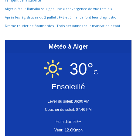
rempart de la stabilité
Algérie-Mali : Bamako souligne une « convergence de vue totale »
Après les législatives du 2 juillet : FFS et Ennahda font leur diagnostic
Drame routier de Boumerdès : Trois personnes sous mandat de dépôt
Météo à Alger
30°
C
Ensoleillé
Lever du soleil: 06:00 AM
Coucher du soleil: 07:46 PM
Humidité: 59%
Vent: 12.6Kmph