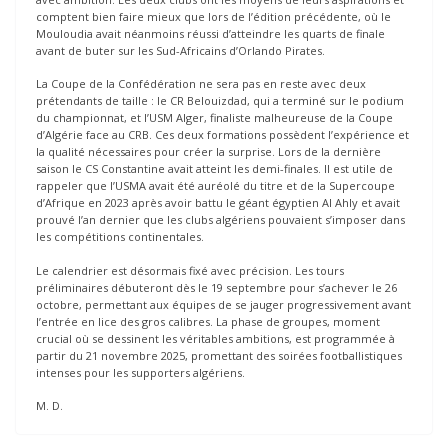
comptent bien faire mieux que lors de l’édition précédente, où le
Mouloudia avait néanmoins réussi d’atteindre les quarts de finale
avant de buter sur les Sud-Africains d’Orlando Pirates.
La Coupe de la Confédération ne sera pas en reste avec deux
prétendants de taille : le CR Belouizdad, qui a terminé sur le podium
du championnat, et l’USM Alger, finaliste malheureuse de la Coupe
d’Algérie face au CRB. Ces deux formations possèdent l’expérience et
la qualité nécessaires pour créer la surprise. Lors de la dernière
saison le CS Constantine avait atteint les demi-finales. Il est utile de
rappeler que l’USMA avait été auréolé du titre et de la Supercoupe
d’Afrique en 2023 après avoir battu le géant égyptien Al Ahly et avait
prouvé l’an dernier que les clubs algériens pouvaient s’imposer dans
les compétitions continentales.
Le calendrier est désormais fixé avec précision. Les tours
préliminaires débuteront dès le 19 septembre pour s’achever le 26
octobre, permettant aux équipes de se jauger progressivement avant
l’entrée en lice des gros calibres. La phase de groupes, moment
crucial où se dessinent les véritables ambitions, est programmée à
partir du 21 novembre 2025, promettant des soirées footballistiques
intenses pour les supporters algériens.
M. D.