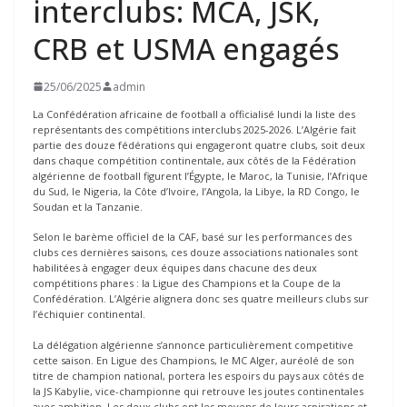
interclubs: MCA, JSK,
CRB et USMA engagés
25/06/2025
admin
La Confédération africaine de football a officialisé lundi la liste des
représentants des compétitions interclubs 2025-2026. L’Algérie fait
partie des douze fédérations qui engageront quatre clubs, soit deux
dans chaque compétition continentale, aux côtés de la Fédération
algérienne de football figurent l’Égypte, le Maroc, la Tunisie, l’Afrique
du Sud, le Nigeria, la Côte d’Ivoire, l’Angola, la Libye, la RD Congo, le
Soudan et la Tanzanie.
Selon le barème officiel de la CAF, basé sur les performances des
clubs ces dernières saisons, ces douze associations nationales sont
habilitées à engager deux équipes dans chacune des deux
compétitions phares : la Ligue des Champions et la Coupe de la
Confédération. L’Algérie alignera donc ses quatre meilleurs clubs sur
l’échiquier continental.
La délégation algérienne s’annonce particulièrement competitive
cette saison. En Ligue des Champions, le MC Alger, auréolé de son
titre de champion national, portera les espoirs du pays aux côtés de
la JS Kabylie, vice-championne qui retrouve les joutes continentales
avec ambition. Les deux clubs ont les moyens de leurs aspirations et