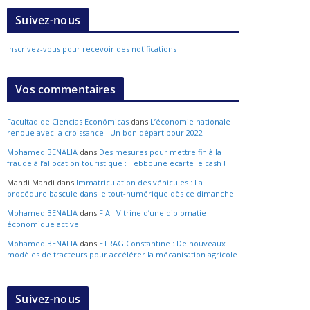
Suivez-nous
Inscrivez-vous pour recevoir des notifications
Vos commentaires
Facultad de Ciencias Económicas
dans
L’économie nationale
renoue avec la croissance : Un bon départ pour 2022
Mohamed BENALIA
dans
Des mesures pour mettre fin à la
fraude à l’allocation touristique : Tebboune écarte le cash !
Mahdi Mahdi
dans
Immatriculation des véhicules : La
procédure bascule dans le tout-numérique dès ce dimanche
Mohamed BENALIA
dans
FIA : Vitrine d’une diplomatie
économique active
Mohamed BENALIA
dans
ETRAG Constantine : De nouveaux
modèles de tracteurs pour accélérer la mécanisation agricole
Suivez-nous