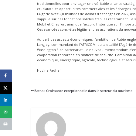
traditionnelles pour envisager une véritable alliance stratég
cruciaux : les opportunités commerciales et les échanges in
l’Algérie avec 2,8 milliards de dollars d’échanges en 2022, as
s’appuie sur des fondations solides établies récemment. La 
Mobil et Chevron, ainsi que l’accord historique sur l’import
Ces avancées concrètes légitiment les aspirations du nouveau
Au-delà des aspects économiques, l’ambition de Rubio englobe
Langley, commandant de l’AFRICOM, qui a qualifié l’Algérie de
Washington à ce partenariat. Le nouveau mémorandum d’enten
coopération renforcée en matière de sécurité. L’ambition d
économique, énergétique, agricole, technologique et sécurit
Hocine Fadheli
Batna : Croissance exceptionnelle dans le secteur du tourisme