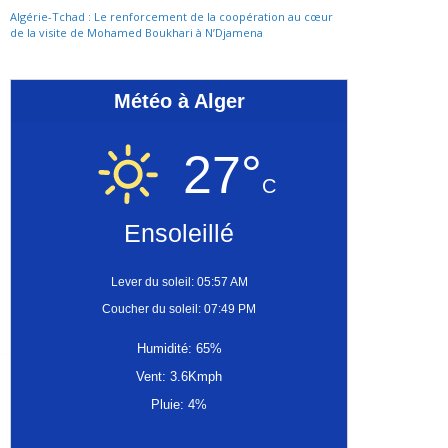
Algérie-Tchad : Le renforcement de la coopération au cœur
de la visite de Mohamed Boukhari à N’Djamena
Météo à Alger
27°
C
Ensoleillé
Lever du soleil: 05:57 AM
Coucher du soleil: 07:49 PM
Humidité: 65%
Vent: 3.6Kmph
Pluie: 4%