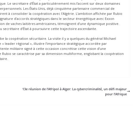
ique. Le secrétaire d’État a particulièrement mis l’accent sur deux domaines
terpersonnels. Les États-Unis, déjà cinquième partenaire commercial de
pirent à consolider la coopération avec l’Algérie. L’ambition affichée par Rubio
signature d’accords stratégiques dans le secteur énergétique avec Exxon
ation de vaches laitières américaines, témoignent d’une dynamique positive.
 secrétaire d’État à poursuivre cette trajectoire ascendante.
 la coopération sécuritaire. La visite il y a quelques du général Michael
 « leader régional », illustre l’importance stratégique accordée par
te militaire signé à cette occasion concrétise cette vision d’une
e Rubio se caractérise par sa dimension multiforme, englobant la coopération
aire.
13e réunion de l’Afripol à Alger: La cybercriminalité, un défi majeur
pour l’Afrique