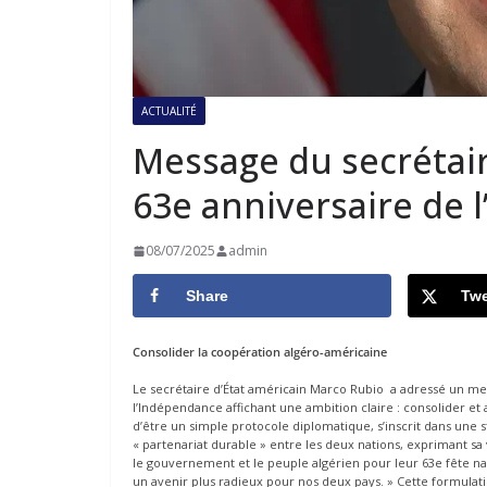
ACTUALITÉ
Message du secrétaire
63e anniversaire de 
08/07/2025
admin
Share
Twe
Consolider la coopération algéro-américaine
Le secrétaire d’État américain Marco Rubio a adressé un messa
l’Indépendance affichant une ambition claire : consolider et 
d’être un simple protocole diplomatique, s’inscrit dans une s
« partenariat durable » entre les deux nations, exprimant sa v
le gouvernement et le peuple algérien pour leur 63e fête nat
un avenir plus radieux pour nos deux pays. » Cette formulat