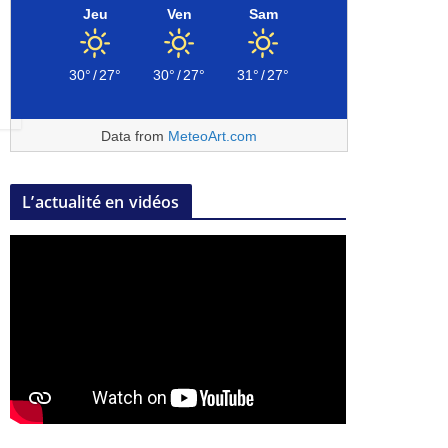
Jeu
Ven
Sam
30°
/
27°
30°
/
27°
31°
/
27°
Data from
MeteoArt.com
L’actualité en vidéos