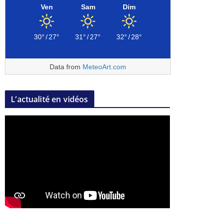
Ven
Sam
Dim
30°
/
27°
31°
/
27°
32°
/
28°
Data from
MeteoArt.com
L’actualité en vidéos