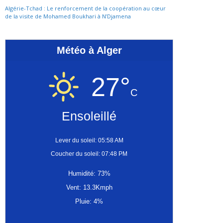
Algérie-Tchad : Le renforcement de la coopération au cœur
de la visite de Mohamed Boukhari à N’Djamena
Météo à Alger
27°
C
Ensoleillé
Lever du soleil: 05:58 AM
Coucher du soleil: 07:48 PM
Humidité: 73%
Vent: 13.3Kmph
Pluie: 4%