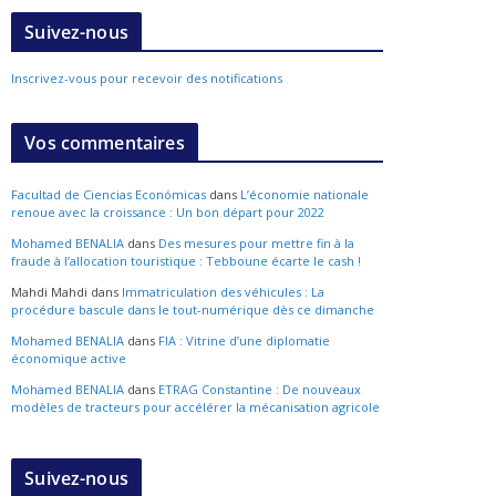
Suivez-nous
Inscrivez-vous pour recevoir des notifications
Vos commentaires
Facultad de Ciencias Económicas
dans
L’économie nationale
renoue avec la croissance : Un bon départ pour 2022
Mohamed BENALIA
dans
Des mesures pour mettre fin à la
fraude à l’allocation touristique : Tebboune écarte le cash !
Mahdi Mahdi
dans
Immatriculation des véhicules : La
procédure bascule dans le tout-numérique dès ce dimanche
Mohamed BENALIA
dans
FIA : Vitrine d’une diplomatie
économique active
Mohamed BENALIA
dans
ETRAG Constantine : De nouveaux
modèles de tracteurs pour accélérer la mécanisation agricole
Suivez-nous