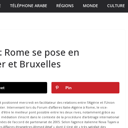
E
TÉLÉPHONE ARABE
RÉGIONS
MONDE
CULTURE
 : Rome se pose en
r et Bruxelles
et
Pin
t positionné mercredi en facilitateur des relations entre l’Algérie et l’Union
r. Intervenant lors du Forum d’affaires Italie-Algérie à Rome, le vice-
era d’être le meilleur pont possible entre les deux rives, notamment grâce au
médiation s’inscrit dans le contexte de la procédure d’arbitrage international
ées de l’accord de partenariat de 2005. Selon l’agence italienne Nova Tajani a
Affaires étrangères Ahmed Attaf » dont il s’est dit « très satisfait des