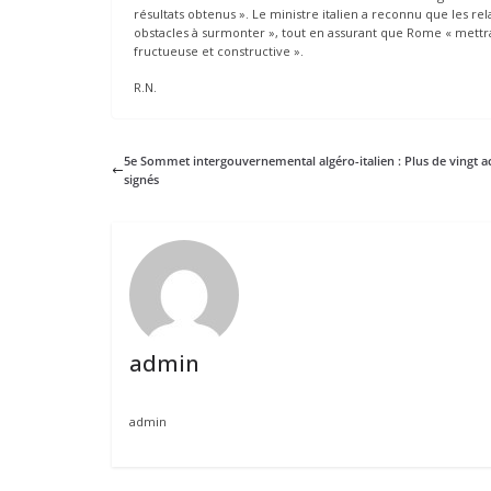
résultats obtenus ». Le ministre italien a reconnu que les re
obstacles à surmonter », tout en assurant que Rome « mettra
fructueuse et constructive ».
R.N.
5e Sommet intergouvernemental algéro-italien : Plus de vingt a
signés
admin
admin