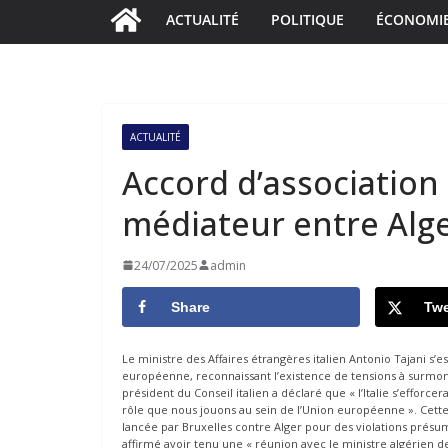
ACTUALITÉ
POLITIQUE
ÉCONOMI
ACTUALITÉ
Accord d’association
médiateur entre Alge
24/07/2025
admin
Share
Twe
Le ministre des Affaires étrangères italien Antonio Tajani s’es
européenne, reconnaissant l’existence de tensions à surmonte
président du Conseil italien a déclaré que « l’Italie s’efforc
rôle que nous jouons au sein de l’Union européenne ». Cette 
lancée par Bruxelles contre Alger pour des violations présum
affirmé avoir tenu une « réunion avec le ministre algérien des 