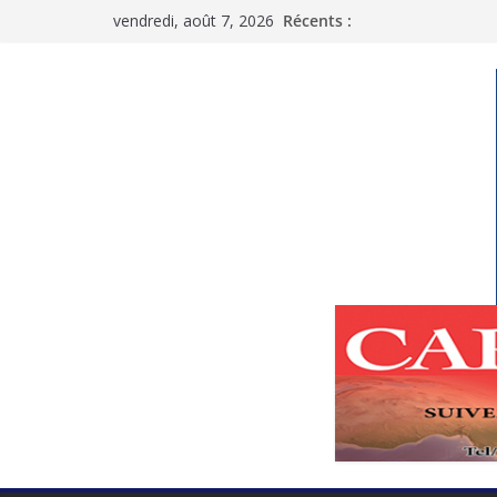
Passer
vendredi, août 7, 2026
Récents :
au
contenu