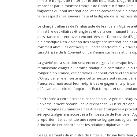
ministre français de l’Intérieur Bruno Retailleau. L’Algéri
imposées par le ministre français de l’Intérieur Bruno Retail
flagrantes du droit international et des conventions diplomat
faire respecter sa souveraineté et la dignité de sa représen
Le chargé d’affaires de l’ambassade de France en Algérie a
ministère des Affaires étrangères et de la communauté nation
persistance des entraves rencontrées par l’ambassade d’Algér
diplomatiques, en violation des obligations internationale
d’Ahmed Attaf. Ces entraves, qui portent atteinte aux privilè
caractérisée de la Convention de Vienne sur les relations dip
La gravité de la situation s’est encore aggravée lorsque les 
l’ambassade d’Algérie. Comme l’indique le communiqué du min
d’Algérie en France, ces entraves viennent d’être étendues a
d’Orsay de faire en sorte que cette mesure soit reconsidér
françaises, mais aussi leur mépris des engagements pris par 
défaillante au sein de l’appareil d’État français et une tendan
Confrontée à cette escalade inacceptable, l’Algérie a réagi
universellement reconnu de la réciprocité. « En stricte appli
diplomatiques au ministère des Affaires étrangères a procédé
aéroports algériens accordés à l’ambassade de France en Al
proportionnée, constitue une réponse logique aux agissements 
principe de réciprocité dans les relations diplomatiques.
Les agissements du ministre de l’Intérieur Bruno Retailleau,