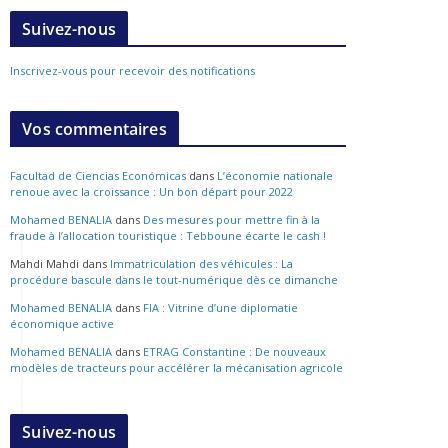
Suivez-nous
Inscrivez-vous pour recevoir des notifications
Vos commentaires
Facultad de Ciencias Económicas
dans
L’économie nationale
renoue avec la croissance : Un bon départ pour 2022
Mohamed BENALIA
dans
Des mesures pour mettre fin à la
fraude à l’allocation touristique : Tebboune écarte le cash !
Mahdi Mahdi
dans
Immatriculation des véhicules : La
procédure bascule dans le tout-numérique dès ce dimanche
Mohamed BENALIA
dans
FIA : Vitrine d’une diplomatie
économique active
Mohamed BENALIA
dans
ETRAG Constantine : De nouveaux
modèles de tracteurs pour accélérer la mécanisation agricole
Suivez-nous