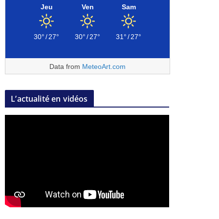
Jeu
Ven
Sam
30°
/
27°
30°
/
27°
31°
/
27°
Data from
MeteoArt.com
L’actualité en vidéos