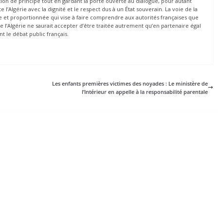
tion de principe tout en gardant la porte ouverte au dialogue, pour autant
e l’Algérie avec la dignité et le respect dus à un État souverain. La voie de la
 et proportionnée qui vise à faire comprendre aux autorités françaises que
 l’Algérie ne saurait accepter d’être traitée autrement qu’en partenaire égal
t le débat public français.
Les enfants premières victimes des noyades : Le ministère de
l’Intérieur en appelle à la responsabilité parentale