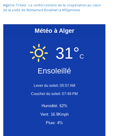
Algérie-Tchad : Le renforcement de la coopération au cœur
de la visite de Mohamed Boukhari à N’Djamena
Météo à Alger
31°
C
Ensoleillé
Lever du soleil: 05:57 AM
Coucher du soleil: 07:49 PM
Humidité: 62%
Vent: 16.9Kmph
Pluie: 4%