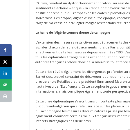
d’Orsay, révèlent un dysfonctionnement profond au sein de l’
sentiments a échoué » et que « la France doit devenir carniv
hostile et archaïque qui rompt avec les codes diplomatiques 
souverains. Ces propos, dignes d’une autre époque, contrast
l’Algérie n’a cessé de privilégier malgré les tensions récurre
La haine de l’Algérie comme thème de campagne
L’extension des mesures restrictives aux déplacements des di
signaler chacun de leurs déplacements hors de Paris, constit
effectivement de telles mesures depuis les années 1990, c’es
tous les diplomates étrangers sans exception, et non comme 
autorités françaises relève donc de la mauvaise foi et tente de j
Cette crise révèle également les divergences profondes au sei
Barrot s’est trouvé contraint de désavouer publiquement les i
prévue entre Retailleau et le président Emmanuel Macron té
haut niveau de l’État français. Cette cacophonie gouvernemen
internationale, mais complique également toute perspective 
Cette crise diplomatique s’inscrit dans un contexte plus lar
discours anti-algérien qui a refait surface sur les plateaux
qui accompagne les mesures discriminatoires prises par les a
également comment certains milieux français instrumentalisent
intérêts stratégiques des deux pays.