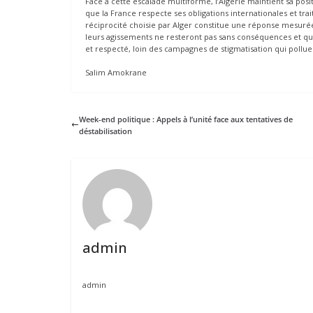
Face à cette escalade multiforme, l’Algérie maintient sa posi
que la France respecte ses obligations internationales et trait
réciprocité choisie par Alger constitue une réponse mesurée
leurs agissements ne resteront pas sans conséquences et que
et respecté, loin des campagnes de stigmatisation qui polluen
Salim Amokrane
Week-end politique : Appels à l’unité face aux tentatives de
déstabilisation
admin
admin