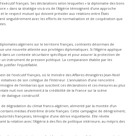
exécutif français. Ses déclarations selon lesquelles « la diplomatie des bons
ore » dans sa stratégie vis-à-vis de l’Algérie témoignent d’une approche
et le respect mutuel qui doivent présider aux relations entre États
ent singulièrement avec les efforts de normalisation et de coopération que
ntes.
plomates algériens sur le territoire français, contraints désormais de
ue une nouvelle atteinte aux privilèges diplomatiques. Si l’Algérie applique
t dans un contexte sécuritaire spécifique et pour assurer la protection de
un instrument de pression politique. La comparaison établie par les
ustifier l’injustifiable.
n de l’exécutif français, où le ministre des Affaires étrangères Jean-Noël
nitiatives de son collègue de l’Intérieur. L’annulation d’une rencontre
moigne de l’embarras que suscitent ces déclarations et ces mesures au plus
tale nuit non seulement à la crédibilité de la France sur la scène
de dialogue constructif.
ge de dégradation du climat franco-algérien, alimenté par la montée d’un
 de certains médias d’extrême droite français. Cette campagne de dénigrement,
utorités françaises, témoigne d’une dérive inquiétante. Elle révèle
 la relation avec l’Algérie à des fins de politique intérieure, au mépris des