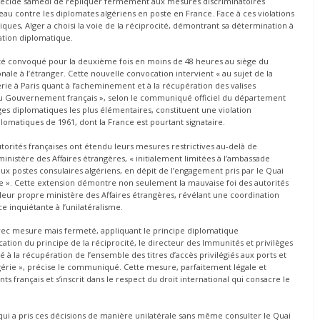
e a décidé samedi de répliquer fermement aux mesures discriminatoires
leau contre les diplomates algériens en poste en France. Face à ces violations
iques, Alger a choisi la voie de la réciprocité, démontrant sa détermination à
tation diplomatique.
 été convoqué pour la deuxième fois en moins de 48 heures au siège du
ale à l’étranger. Cette nouvelle convocation intervient « au sujet de la
ie à Paris quant à l’acheminement et à la récupération des valises
s du Gouvernement français », selon le communiqué officiel du département
ges diplomatiques les plus élémentaires, constituent une violation
lomatiques de 1961, dont la France est pourtant signataire.
autorités françaises ont étendu leurs mesures restrictives au-delà de
istère des Affaires étrangères, « initialement limitées à l’ambassade
ux postes consulaires algériens, en dépit de l’engagement pris par le Quai
ée ». Cette extension démontre non seulement la mauvaise foi des autorités
leur propre ministère des Affaires étrangères, révélant une coordination
ce inquiétante à l’unilatéralisme.
 avec mesure mais fermeté, appliquant le principe diplomatique
cation du principe de la réciprocité, le directeur des Immunités et privilèges
 à la récupération de l’ensemble des titres d’accès privilégiés aux ports et
gérie », précise le communiqué. Cette mesure, parfaitement légale et
français et s’inscrit dans le respect du droit international qui consacre le
 qui a pris ces décisions de manière unilatérale sans même consulter le Quai