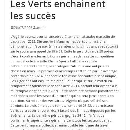
Les Verts enchainent
les succès
28/07/2025
admin
L’Algérie poursuit sur sa lancée au Championnat arabe masculin de
basket-ball 2025. Dimanche à Manama, les Verts ont livré une
démonstration face aux Émirats arabes unis, s’imposant avec autorité
sur le score sans appel de 99 à 61. Cette large victoire de 38 points
d’écart confirme les ambitions algériennes dans cette compétition
qui se déroule à la salle Khalifa Sports Hall de la capitale
bahreïnie. Dès l’entame, les protégés d’Ali Bouziane ont pris les
choses en main. Le premier quart-temps s’est soldé par un avantage
confortable de 27-14, donnant le ton d’une rencontre à sens unique.
Les Algériens ont ensuite maintenu leur emprise sur le match en
remportant également le second acte 20-13, portant leur avance à la
mi-temps à vingt points (47-27). Cette première période parfaitement
maîtrisée a posé les bases d’un succès qui ne sera jamais remis en
question. Au retour des vestiaires, l’Algérie n’a pas relâché son
étreinte. Le troisième quart-temps, remporté 28-22, a permis aux
Verts de creuser encore l’écart face à des Émiratis dépassés par les
événements. La dernière période, gagnée 24-12, n’a fait que
confirmer la supériorité algérienne dans tous les secteurs de jeu.
Cette performance collective remarquable témoigne du travail