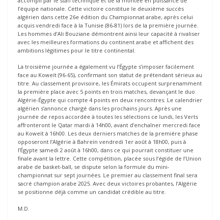
accompli par le staff technique et de la montée en puissance de
l’équipe nationale. Cette victoire constitue le deuxième succès
algérien dans cette 26e édition du Championnat arabe, après celui
acquis vendredi face à la Tunisie (86-81) lors de la première journée.
Les hommes d’Ali Bouziane démontrent ainsi leur capacité à rivaliser
avec les meilleures formations du continent arabe et affichent des
ambitions légitimes pour le titre continental.
La troisième journée a également vu l’Égypte s’imposer facilement
face au Koweït (96-65), confirmant son statut de prétendant sérieux au
titre. Au classement provisoire, les Émirats occupent surprenamment
la première place avec 5 points en trois matches, devançant le duo
Algérie-Égypte qui compte 4 points en deux rencontres. Le calendrier
algérien s’annonce chargé dans les prochains jours. Après une
journée de repos accordée à toutes les sélections ce lundi, les Verts
affronteront le Qatar mardi à 14h00, avant d’enchaîner mercredi face
au Koweït à 16h00. Les deux derniers matches de la première phase
opposeront l’Algérie à Bahreïn vendredi 1er août à 18h00, puis à
l’Égypte samedi 2 août à 16h00, dans ce qui pourrait constituer une
finale avant la lettre. Cette compétition, placée sous l’égide de l’Union
arabe de basket-ball, se dispute selon la formule du mini-
championnat sur sept journées. Le premier au classement final sera
sacré champion arabe 2025. Avec deux victoires probantes, l’Algérie
se positionne déjà comme un candidat crédible au titre.
M.D.