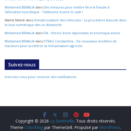
Mohamed BENALIA
dans
Des mesures pour mettre fin à la fraude à
l’allocation touristique : Tebboune écarte le cash !
Mahdi Mahdi
dans
Immatriculation des véhicules : La procédure bascule dans
le tout-numérique dès ce dimanche
Mohamed BENALIA
dans
FIA : Vitrine d’une diplomatie économique active
Mohamed BENALIA
dans
ETRAG Constantine : De nouveaux modèles de
tracteurs pour accélérer la mécanisation agricole
Suivez-nous
Inscrivez-vous pour recevoir des notifications
Copyright © 2026
La Sentinelle
. Tous droits réservés.
Theme
ColorMag
par ThemeGrill. Propulsé par
WordPress
.