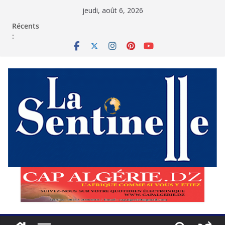
Passer
jeudi, août 6, 2026
au
contenu
Récents
: