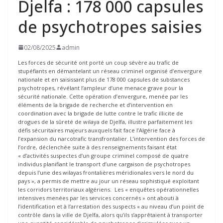
Djelfa : 178 000 capsules
de psychotropes saisies
02/08/2025
admin
Les forces de sécurité ont porté un coup sévère au trafic de
stupéfiants en démantelant un réseau criminel organisé d’envergure
nationale et en saisissant plus de 178 000 capsules de substances
psychotropes, révélant l’ampleur d’une menace grave pour la
sécurité nationale. Cette opération d’envergure, menée par les
éléments de la brigade de recherche et d’intervention en
coordination avec la brigade de lutte contre le trafic illicite de
drogues de la sûreté de wilaya de Djelfa, illustre parfaitement les
défis sécuritaires majeurs auxquels fait face l’Algérie face à
l’expansion du narcotrafic transfrontalier. L’intervention des forces de
l’ordre, déclenchée suite à des renseignements faisant état
« d’activités suspectes d’un groupe criminel composé de quatre
individus planifiant le transport d’une cargaison de psychotropes
depuis l’une des wilayas frontalières méridionales vers le nord du
pays », a permis de mettre au jour un réseau sophistiqué exploitant
les corridors territoriaux algériens. Les « enquêtes opérationnelles
intensives menées par les services concernés » ont abouti à
l’identification et à l’arrestation des suspects « au niveau d’un point de
contrôle dans la ville de Djelfa, alors qu’ils s’apprêtaient à transporter