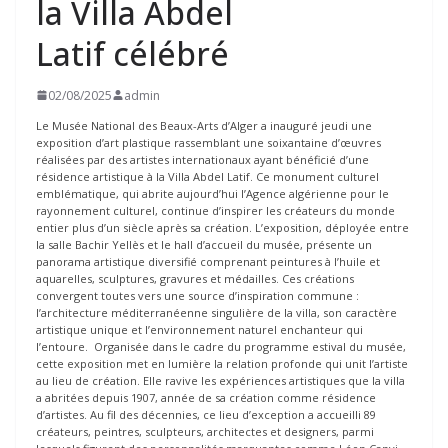
la Villa Abdel
Latif célébré
02/08/2025
admin
Le Musée National des Beaux-Arts d’Alger a inauguré jeudi une
exposition d’art plastique rassemblant une soixantaine d’œuvres
réalisées par des artistes internationaux ayant bénéficié d’une
résidence artistique à la Villa Abdel Latif. Ce monument culturel
emblématique, qui abrite aujourd’hui l’Agence algérienne pour le
rayonnement culturel, continue d’inspirer les créateurs du monde
entier plus d’un siècle après sa création. L’exposition, déployée entre
la salle Bachir Yellès et le hall d’accueil du musée, présente un
panorama artistique diversifié comprenant peintures à l’huile et
aquarelles, sculptures, gravures et médailles. Ces créations
convergent toutes vers une source d’inspiration commune :
l’architecture méditerranéenne singulière de la villa, son caractère
artistique unique et l’environnement naturel enchanteur qui
l’entoure. Organisée dans le cadre du programme estival du musée,
cette exposition met en lumière la relation profonde qui unit l’artiste
au lieu de création. Elle ravive les expériences artistiques que la villa
a abritées depuis 1907, année de sa création comme résidence
d’artistes. Au fil des décennies, ce lieu d’exception a accueilli 89
créateurs, peintres, sculpteurs, architectes et designers, parmi