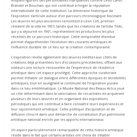
lesquels figurent des personnalités marquantes comme Léon Canvi,
Brandel et Bouchan, qui ont contribué à forger la réputation
internationale de cette institution. La dimension historique de
l’exposition s’articule autour d’un parcours chronologique fascinant.
Les œuvres les plus anciennes remontent à Léon Cofi, premier
résident de la villa en 1907, tandis que les créations de l’artiste Tilibi,
qui y a séjourné en 1961, représentent les productions les plus
récentes de ce parcours historique. Cette temporalité étendue
permet d’appréhender l’évolution des courants artistiques et
l’influence durable de ce lieu sur la création contemporaine.
L’exposition révèle également des œuvres inédites aux côtés de
créations déjà présentées lors d’occasions précédentes, offrant aux
visiteurs une lecture renouvelée de l’expérience de résidence
artistique dans cet espace privilégié. Cette approche curatoriale
permet d’établir un dialogue entre différentes époques et sensibilités
artistiques, tout en soulignant la continuité de l’inspiration puisée
dans ce lieu emblématique. Le Musée National des Beaux-Arts a joué
un rôle déterminant dans la valorisation de ces artistes en acquérant
plusieurs de leurs œuvres et en organisant des expositions
périodiques qui ont contribué à faire connaître leurs expériences et
leur rayonnement artistique. Cette politique d’acquisition et de
diffusion s’inscrit dans une démarche de constitution d’un patrimoine
artistique national enrichi par les apports internationaux.
Un aspect particulièrement remarquable de cette histoire artistique
réside dans le fait que certains artistes ont choisi de s’établir