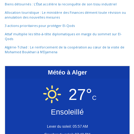
Biens détournés : L’État accélère la reconquête de son tissu industriel
Allocation touristique : Le ministère des Finances dément toute révision ou
annulation des nouvelles mesures
3 actions prioritaires pour protéger El-Qods
Attaf multiplie les tête-à-tête diplomatiques en marge du sommet sur El-
Qods
Algérie-Tchad : Le renforcement de la coopération au cœur de la visite de
Mohamed Boukhari à N’Djamena
Météo à Alger
27°
C
Ensoleillé
Lever du soleil: 05:57 AM