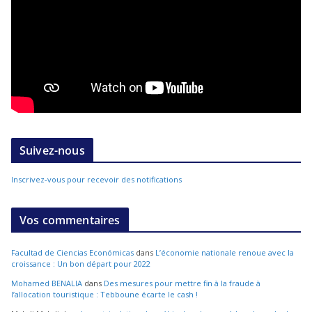
Suivez-nous
Inscrivez-vous pour recevoir des notifications
Vos commentaires
Facultad de Ciencias Económicas
dans
L’économie nationale renoue avec la
croissance : Un bon départ pour 2022
Mohamed BENALIA
dans
Des mesures pour mettre fin à la fraude à
l’allocation touristique : Tebboune écarte le cash !