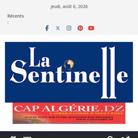
Passer
jeudi, août 6, 2026
au
contenu
Récents
: