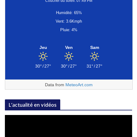
Coucher du soleil: 07:49 PM
Humidité: 65%
Vent: 3.6Kmph
Pluie: 4%
Jeu
Ven
Sam
30°
/
27°
30°
/
27°
31°
/
27°
Data from
MeteoArt.com
L’actualité en vidéos