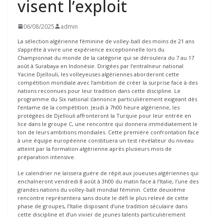
visent l’exploit
06/08/2025
admin
La sélection algérienne féminine de volley-ball des moins de 21 ans
s’apprête à vivre une expérience exceptionnelle lors du
Championnat du monde de la catégorie qui se déroulera du 7 au 17
août à Surabaya en Indonésie. Dirigées par l’entraîneur national
Yacine Djellouli, les volleyeuses algériennes aborderont cette
compétition mondiale avec l’ambition de créer la surprise face à des
nations reconnues pour leur tradition dans cette discipline. Le
programme du Six national s’annonce particulièrement exigeant dès
l’entame de la compétition. Jeudi à 7h00 heure algérienne, les
protégées de Djellouli affronteront la Turquie pour leur entrée en
lice dans le groupe C, une rencontre qui donnera immédiatement le
ton de leurs ambitions mondiales. Cette première confrontation face
à une équipe européenne constituera un test révélateur du niveau
atteint par la formation algérienne après plusieurs mois de
préparation intensive.
Le calendrier ne laissera guère de répit aux joueuses algériennes qui
enchaîneront vendredi 8 août à 3h00 du matin face à l’Italie, l’une des
grandes nations du volley-ball mondial féminin. Cette deuxième
rencontre représentera sans doute le défi le plus relevé de cette
phase de groupes, l’Italie disposant d’une tradition séculaire dans
cette discipline et d’un vivier de jeunes talents particulièrement