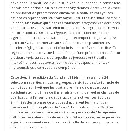
développé. Samedi 9 août à 10h00, la République tchèque constituera
le troisième obstacle sur la route des Algériennes. Après une journée
de récupération programmée dimanche 10 août, les volleyeuses
nationales reprendront leur campagne lundi 11 août à 10h00 contre la
Pologne, une nation qui a considérablement progressé ces dernières
années dans le volley-ball féminin. Le parcours de groupe s’achèvera
mardi 12 août à 7h00 face à l’Égypte. La préparation de l’équipe
algérienne s’est achevée par un stage précompétitif organisé du 28
juillet au 3 août, permettant au staff technique de peaufiner les
derniers réglages tactiques et d’optimiser la cohésion collective. Ce
regroupement a constitué l’ultime étape d’une préparation étalée sur
plusieurs mois, au cours de laquelle les joueuses ont travaillé
intensément sur les aspects techniques, physiques et mentaux
indispensables à ce niveau de compétition.
Cette douzième édition du Mondial U21 féminin rassemble 24
sélections réparties en quatre groupes de six équipes. La formule de
compétition prévoit que les quatre premiers de chaque poule
accèdent aux huitièmes de finale, laissant ainsi de réelles chances de
qualification à l’ensemble des participants motivés. Les équipes
éliminées dès la phase de groupes disputeront les matchs de
classement pour les places de 17 à 24. La qualification de l’Algérie
pour ce rendez-vous planétaire s’était acquise lors du Championnat
d’Afrique des nations disputé en août 2024 en Tunisie, où les joueuses
algériennes avaient décroché une médaille de bronze synonyme de
billet pour l’Indonésie.