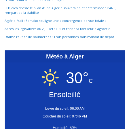
El Djeïch dresse le bilan d’une Algérie souveraine et déterminée : L’ANP,
rempart de la stabilité
Algérie-Mali : Bamako souligne une « convergence de vue totale »
Après les législatives du 2 juillet : FFS et Ennahda font leur diagnostic
Drame routier de Boumerdès : Trois personnes sous mandat de dépôt
Météo à Alger
30°
C
Ensoleillé
Lever du soleil: 06:00 AM
Coucher du soleil: 07:46 PM
Humidité: 59%