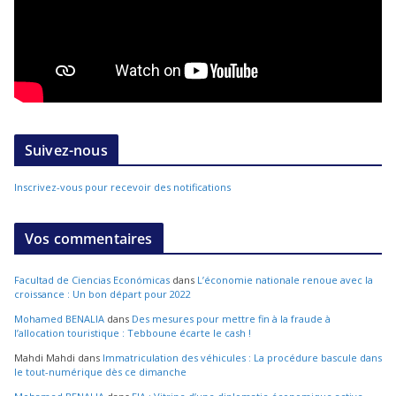
Suivez-nous
Inscrivez-vous pour recevoir des notifications
Vos commentaires
Facultad de Ciencias Económicas
dans
L’économie nationale renoue avec la
croissance : Un bon départ pour 2022
Mohamed BENALIA
dans
Des mesures pour mettre fin à la fraude à
l’allocation touristique : Tebboune écarte le cash !
Mahdi Mahdi
dans
Immatriculation des véhicules : La procédure bascule dans
le tout-numérique dès ce dimanche