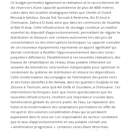
Ce budget permettra également la réalisation et le raccordement de
dix réservoirs d’une capacité quotidienne de plus de 6000 mètres
cubes dans des localités stratégiques telles que Cheikh et Ouled
Moussa à Sebdou, Zaouia Sidi Yacoubi à Nedroma, Aïn El-hout à
Chetouane, Zahra à El Azail, ainsi que dans les communes de Souahlia
et Bab El Assa. Cette infrastructure de stockage constitue un maillon
essentiel du dispositif d’approvisionnement, permettant de réguler la
distribution et d’assurer une certaine autonomie lors des pics de
consommation ou des interruptions techniques. La capacité cumulée
de ces nouveaux équipements représente un apport significatif qui
devrait contribuer à fluidifier l’approvisionnement dans des zones
jusqu’alors déficitaires. Parallèlement à ces nouvelles réalisations, des
travaux de réhabilitation du réseau d’eau potable s’étendent sur
soixante-dix kilomètres, intervention indispensable pour optimiser le
rendement du système de distribution et réduire les déperditions.
Cette modernisation s’accompagne de l’élimination des points noirs
et des fuites identifiés à Aïn Nehala, dans les quartiers Oudjlida et Hai
Zitoune à Tlemcen, ainsi qu’à Aïn Defla et Ouzidane, à Chetouane. Ces
interventions techniques, bien que moins spectaculaires que les
nouvelles infrastructures, revêtent une importance cruciale dans
l’amélioration globale du service public de l’eau. La réparation des
fuites et la modernisation des canalisations permettent en effet de
récupérer des volumes considérables d’eau qui se perdaient
auparavant dans le sous-sol. Les responsables du secteur constatent
que le taux d’approvisionnement en eau potable connaît une
« amélioration progressive », certaines zones étant désormais