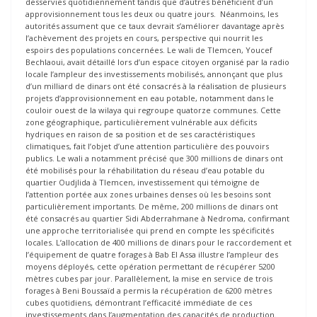
desservies quotidiennement tandis que d’autres bénéficient d’un
approvisionnement tous les deux ou quatre jours. Néanmoins, les
autorités assument que ce taux devrait s’améliorer davantage après
l’achèvement des projets en cours, perspective qui nourrit les
espoirs des populations concernées. Le wali de Tlemcen, Youcef
Bechlaoui, avait détaillé lors d’un espace citoyen organisé par la radio
locale l’ampleur des investissements mobilisés, annonçant que plus
d’un milliard de dinars ont été consacrés à la réalisation de plusieurs
projets d’approvisionnement en eau potable, notamment dans le
couloir ouest de la wilaya qui regroupe quatorze communes. Cette
zone géographique, particulièrement vulnérable aux déficits
hydriques en raison de sa position et de ses caractéristiques
climatiques, fait l’objet d’une attention particulière des pouvoirs
publics. Le wali a notamment précisé que 300 millions de dinars ont
été mobilisés pour la réhabilitation du réseau d’eau potable du
quartier Oudjlida à Tlemcen, investissement qui témoigne de
l’attention portée aux zones urbaines denses où les besoins sont
particulièrement importants. De même, 200 millions de dinars ont
été consacrés au quartier Sidi Abderrahmane à Nedroma, confirmant
une approche territorialisée qui prend en compte les spécificités
locales. L’allocation de 400 millions de dinars pour le raccordement et
l’équipement de quatre forages à Bab El Assa illustre l’ampleur des
moyens déployés, cette opération permettant de récupérer 5200
mètres cubes par jour. Parallèlement, la mise en service de trois
forages à Beni Boussaïd a permis la récupération de 6200 mètres
cubes quotidiens, démontrant l’efficacité immédiate de ces
investissements dans l’augmentation des capacités de production.