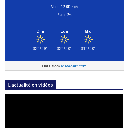
Vent: 12.6Kmph
Pluie: 2%
Dim
Lun
Mar
32°
/
29°
32°
/
28°
31°
/
28°
Data from
MeteoArt.com
L’actualité en vidéos