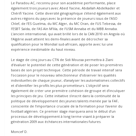
Le Paradou AC, reconnu pour son académie performante, place
également trois joueurs avec Abed Yacine, Abdallah Abdelkader et
Chérifi Yacine. Cette diversité géographique s’étend également aux
autres régions du pays avec la présence de joueurs issus de l’ASO
Chlef, de l’ES Guelma, du MC Alger, du MC Oran, de l’US Tebessa, de
l’ESBT Saïda, de l’AS Aïn M’lila, de l’USM Annaba et du MBB Annaba.
L’ancien international, qui avait brillé lors de la CAN 2010 en Angola où
l’Algérie avait atteint les demi-finales avant de décrocher sa
qualification pour le Mondial sud-africain, apporte avec lui une
expérience inestimable du haut niveau.
Le stage de cinq jours au CTN de Sidi Moussa permettra à Ziani
d’évaluer le potentiel de cette génération et de poser les premières
bases de son projet technique. Cette période de travail intensif sera
l’occasion pour le nouveau sélectionneur d’observer les qualités
individuelles de chaque joueur, d’analyser les automatismes collectifs
et d’identifier les profils les plus prometteurs. L’objectif sera
également de créer une première cohésion de groupe et d’inculquer
les principes de jeu. Cette initiative s’inscrit dans la continuité de la
politique de développement des jeunes talents menée par la FAF,
consciente de l’importance cruciale de la formation pour l’avenir du
football algérien. Ce premier stage marquera ainsi le début d’un
processus de développement à long terme visant à préparer la
génération 2009 aux échéances internationales futures.
Moncef D.