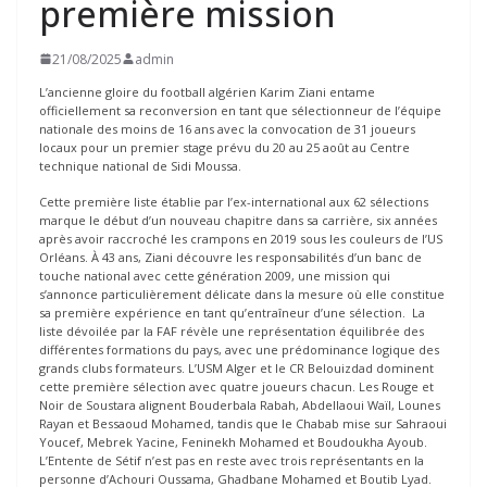
première mission
21/08/2025
admin
L’ancienne gloire du football algérien Karim Ziani entame
officiellement sa reconversion en tant que sélectionneur de l’équipe
nationale des moins de 16 ans avec la convocation de 31 joueurs
locaux pour un premier stage prévu du 20 au 25 août au Centre
technique national de Sidi Moussa.
Cette première liste établie par l’ex-international aux 62 sélections
marque le début d’un nouveau chapitre dans sa carrière, six années
après avoir raccroché les crampons en 2019 sous les couleurs de l’US
Orléans. À 43 ans, Ziani découvre les responsabilités d’un banc de
touche national avec cette génération 2009, une mission qui
s’annonce particulièrement délicate dans la mesure où elle constitue
sa première expérience en tant qu’entraîneur d’une sélection. La
liste dévoilée par la FAF révèle une représentation équilibrée des
différentes formations du pays, avec une prédominance logique des
grands clubs formateurs. L’USM Alger et le CR Belouizdad dominent
cette première sélection avec quatre joueurs chacun. Les Rouge et
Noir de Soustara alignent Bouderbala Rabah, Abdellaoui Waïl, Lounes
Rayan et Bessaoud Mohamed, tandis que le Chabab mise sur Sahraoui
Youcef, Mebrek Yacine, Feninekh Mohamed et Boudoukha Ayoub.
L’Entente de Sétif n’est pas en reste avec trois représentants en la
personne d’Achouri Oussama, Ghadbane Mohamed et Boutib Lyad.