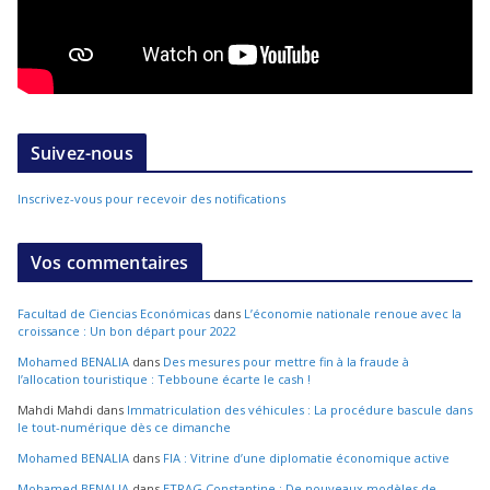
Suivez-nous
Inscrivez-vous pour recevoir des notifications
Vos commentaires
Facultad de Ciencias Económicas
dans
L’économie nationale renoue avec la
croissance : Un bon départ pour 2022
Mohamed BENALIA
dans
Des mesures pour mettre fin à la fraude à
l’allocation touristique : Tebboune écarte le cash !
Mahdi Mahdi
dans
Immatriculation des véhicules : La procédure bascule dans
le tout-numérique dès ce dimanche
Mohamed BENALIA
dans
FIA : Vitrine d’une diplomatie économique active
Mohamed BENALIA
dans
ETRAG Constantine : De nouveaux modèles de