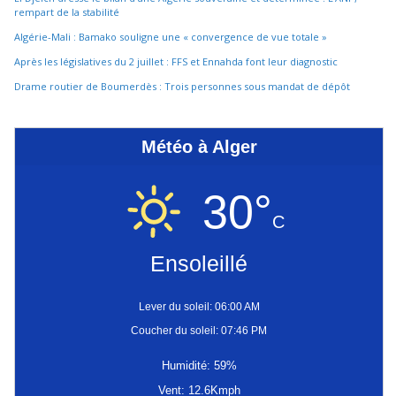
rempart de la stabilité
Algérie-Mali : Bamako souligne une « convergence de vue totale »
Après les législatives du 2 juillet : FFS et Ennahda font leur diagnostic
Drame routier de Boumerdès : Trois personnes sous mandat de dépôt
Météo à Alger
30°
C
Ensoleillé
Lever du soleil: 06:00 AM
Coucher du soleil: 07:46 PM
Humidité: 59%
Vent: 12.6Kmph