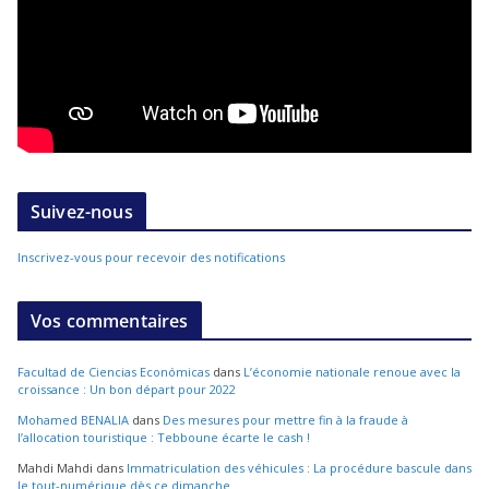
Suivez-nous
Inscrivez-vous pour recevoir des notifications
Vos commentaires
Facultad de Ciencias Económicas
dans
L’économie nationale renoue avec la
croissance : Un bon départ pour 2022
Mohamed BENALIA
dans
Des mesures pour mettre fin à la fraude à
l’allocation touristique : Tebboune écarte le cash !
Mahdi Mahdi
dans
Immatriculation des véhicules : La procédure bascule dans
le tout-numérique dès ce dimanche