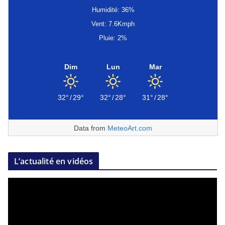
Humidité: 36%
Vent: 7.6Kmph
Pluie: 2%
Dim
Lun
Mar
32°
/
29°
32°
/
28°
31°
/
28°
Data from
MeteoArt.com
L’actualité en vidéos