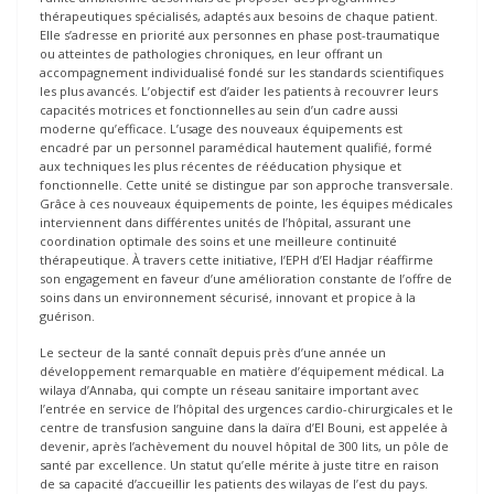
thérapeutiques spécialisés, adaptés aux besoins de chaque patient.
Elle s’adresse en priorité aux personnes en phase post-traumatique
ou atteintes de pathologies chroniques, en leur offrant un
accompagnement individualisé fondé sur les standards scientifiques
les plus avancés. L’objectif est d’aider les patients à recouvrer leurs
capacités motrices et fonctionnelles au sein d’un cadre aussi
moderne qu’efficace. L’usage des nouveaux équipements est
encadré par un personnel paramédical hautement qualifié, formé
aux techniques les plus récentes de rééducation physique et
fonctionnelle. Cette unité se distingue par son approche transversale.
Grâce à ces nouveaux équipements de pointe, les équipes médicales
interviennent dans différentes unités de l’hôpital, assurant une
coordination optimale des soins et une meilleure continuité
thérapeutique. À travers cette initiative, l’EPH d’El Hadjar réaffirme
son engagement en faveur d’une amélioration constante de l’offre de
soins dans un environnement sécurisé, innovant et propice à la
guérison.
Le secteur de la santé connaît depuis près d’une année un
développement remarquable en matière d’équipement médical. La
wilaya d’Annaba, qui compte un réseau sanitaire important avec
l’entrée en service de l’hôpital des urgences cardio-chirurgicales et le
centre de transfusion sanguine dans la daïra d’El Bouni, est appelée à
devenir, après l’achèvement du nouvel hôpital de 300 lits, un pôle de
santé par excellence. Un statut qu’elle mérite à juste titre en raison
de sa capacité d’accueillir les patients des wilayas de l’est du pays.