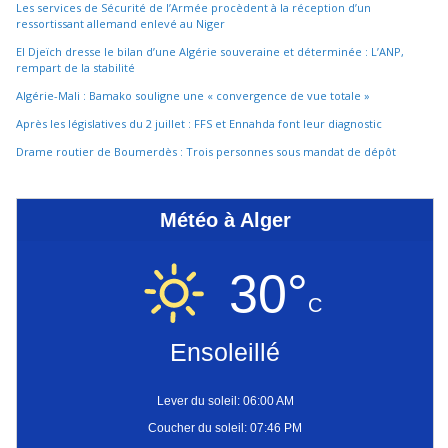
Les services de Sécurité de l’Armée procèdent à la réception d’un
ressortissant allemand enlevé au Niger
El Djeïch dresse le bilan d’une Algérie souveraine et déterminée : L’ANP,
rempart de la stabilité
Algérie-Mali : Bamako souligne une « convergence de vue totale »
Après les législatives du 2 juillet : FFS et Ennahda font leur diagnostic
Drame routier de Boumerdès : Trois personnes sous mandat de dépôt
Météo à Alger
30°
C
Ensoleillé
Lever du soleil: 06:00 AM
Coucher du soleil: 07:46 PM