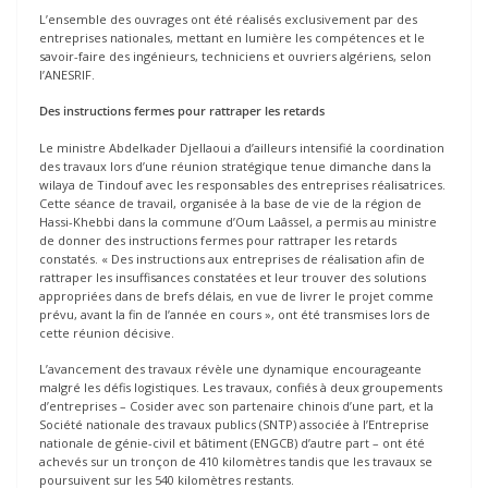
L’ensemble des ouvrages ont été réalisés exclusivement par des
entreprises nationales, mettant en lumière les compétences et le
savoir-faire des ingénieurs, techniciens et ouvriers algériens, selon
l’ANESRIF.
Des instructions fermes pour rattraper les retards
Le ministre Abdelkader Djellaoui a d’ailleurs intensifié la coordination
des travaux lors d’une réunion stratégique tenue dimanche dans la
wilaya de Tindouf avec les responsables des entreprises réalisatrices.
Cette séance de travail, organisée à la base de vie de la région de
Hassi-Khebbi dans la commune d’Oum Laâssel, a permis au ministre
de donner des instructions fermes pour rattraper les retards
constatés. « Des instructions aux entreprises de réalisation afin de
rattraper les insuffisances constatées et leur trouver des solutions
appropriées dans de brefs délais, en vue de livrer le projet comme
prévu, avant la fin de l’année en cours », ont été transmises lors de
cette réunion décisive.
L’avancement des travaux révèle une dynamique encourageante
malgré les défis logistiques. Les travaux, confiés à deux groupements
d’entreprises – Cosider avec son partenaire chinois d’une part, et la
Société nationale des travaux publics (SNTP) associée à l’Entreprise
nationale de génie-civil et bâtiment (ENGCB) d’autre part – ont été
achevés sur un tronçon de 410 kilomètres tandis que les travaux se
poursuivent sur les 540 kilomètres restants.