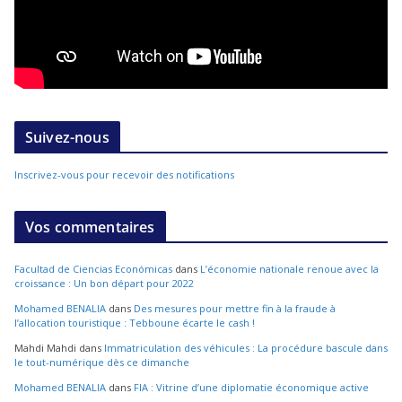
Suivez-nous
Inscrivez-vous pour recevoir des notifications
Vos commentaires
Facultad de Ciencias Económicas
dans
L’économie nationale renoue avec la
croissance : Un bon départ pour 2022
Mohamed BENALIA
dans
Des mesures pour mettre fin à la fraude à
l’allocation touristique : Tebboune écarte le cash !
Mahdi Mahdi
dans
Immatriculation des véhicules : La procédure bascule dans
le tout-numérique dès ce dimanche
Mohamed BENALIA
dans
FIA : Vitrine d’une diplomatie économique active