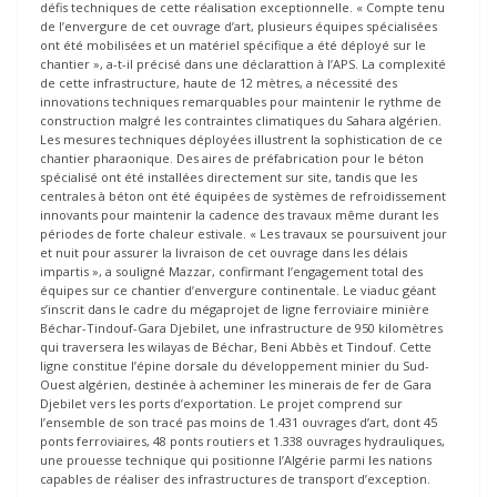
défis techniques de cette réalisation exceptionnelle. « Compte tenu
de l’envergure de cet ouvrage d’art, plusieurs équipes spécialisées
ont été mobilisées et un matériel spécifique a été déployé sur le
chantier », a-t-il précisé dans une déclarattion à l’APS. La complexité
de cette infrastructure, haute de 12 mètres, a nécessité des
innovations techniques remarquables pour maintenir le rythme de
construction malgré les contraintes climatiques du Sahara algérien.
Les mesures techniques déployées illustrent la sophistication de ce
chantier pharaonique. Des aires de préfabrication pour le béton
spécialisé ont été installées directement sur site, tandis que les
centrales à béton ont été équipées de systèmes de refroidissement
innovants pour maintenir la cadence des travaux même durant les
périodes de forte chaleur estivale. « Les travaux se poursuivent jour
et nuit pour assurer la livraison de cet ouvrage dans les délais
impartis », a souligné Mazzar, confirmant l’engagement total des
équipes sur ce chantier d’envergure continentale. Le viaduc géant
s’inscrit dans le cadre du mégaprojet de ligne ferroviaire minière
Béchar-Tindouf-Gara Djebilet, une infrastructure de 950 kilomètres
qui traversera les wilayas de Béchar, Beni Abbès et Tindouf. Cette
ligne constitue l’épine dorsale du développement minier du Sud-
Ouest algérien, destinée à acheminer les minerais de fer de Gara
Djebilet vers les ports d’exportation. Le projet comprend sur
l’ensemble de son tracé pas moins de 1.431 ouvrages d’art, dont 45
ponts ferroviaires, 48 ponts routiers et 1.338 ouvrages hydrauliques,
une prouesse technique qui positionne l’Algérie parmi les nations
capables de réaliser des infrastructures de transport d’exception.