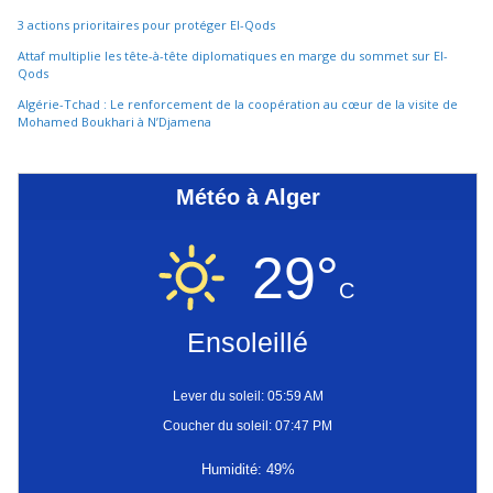
3 actions prioritaires pour protéger El-Qods
Attaf multiplie les tête-à-tête diplomatiques en marge du sommet sur El-
Qods
Algérie-Tchad : Le renforcement de la coopération au cœur de la visite de
Mohamed Boukhari à N’Djamena
Météo à Alger
29°
C
Ensoleillé
Lever du soleil: 05:59 AM
Coucher du soleil: 07:47 PM
Humidité: 49%