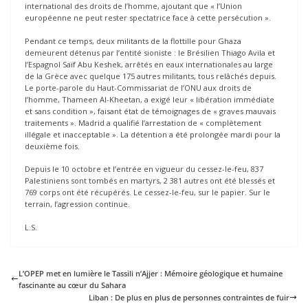
international des droits de l’homme, ajoutant que « l’Union
européenne ne peut rester spectatrice face à cette persécution ».
Pendant ce temps, deux militants de la flottille pour Ghaza
demeurent détenus par l’entité sioniste : le Brésilien Thiago Avila et
l’Espagnol Saïf Abu Keshek, arrêtés en eaux internationales au large
de la Grèce avec quelque 175 autres militants, tous relâchés depuis.
Le porte-parole du Haut-Commissariat de l’ONU aux droits de
l’homme, Thameen Al-Kheetan, a exigé leur « libération immédiate
et sans condition », faisant état de témoignages de « graves mauvais
traitements ». Madrid a qualifié l’arrestation de « complètement
illégale et inacceptable ». La détention a été prolongée mardi pour la
deuxième fois.
Depuis le 10 octobre et l’entrée en vigueur du cessez-le-feu, 837
Palestiniens sont tombés en martyrs, 2 381 autres ont été blessés et
769 corps ont été récupérés. Le cessez-le-feu, sur le papier. Sur le
terrain, l’agression continue.
L.S.
L’OPEP met en lumière le Tassili n’Ajjer : Mémoire géologique et humaine
fascinante au cœur du Sahara
Liban : De plus en plus de personnes contraintes de fuir