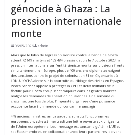
génocide à Ghaza : La
pression internationale
monte
06/05/2026
admin
Alors que le bilan de l’agression sioniste contre la bande de Ghaza
atteint 72 619 martyrs et 172 484 blessés depuis le 7 octobre 2023, la
pression internationale sur l’entité sioniste monte sur plusieurs fronts
simultanément : en Europe, plus de 400 anciens diplomates exigent
des sanctions contre le projet de colonisation E1 en Cisjordanie ; à
l’ONU, l’OCHA alerte sur la poursuite du ciblage des civils ; en Espagne,
Pedro Sanchez appelle à protéger la CPI ; et deux militants de la
flottille pour Ghaza croupissent toujours dans les geôles sionistes
malgré les demandes de libération onusiennes. Une semaine qui
cristallise, une fois de plus, l’impunité organisée d’une puissance
occupante face à un monde qui condamne sans agir.
448 anciens ministres, ambassadeurs et hauts fonctionnaires
européens ont adressé mercredi une lettre ouverte aux dirigeants
de l’Union européenne. Leur message est sans ambiguïté : « L’UE et
ses États membres, en collaboration avec leurs partenaires, doivent