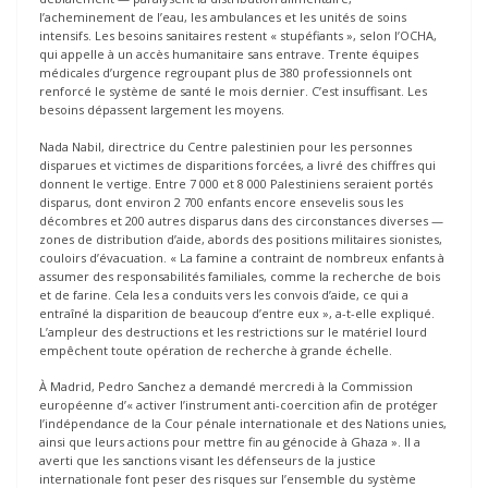
l’acheminement de l’eau, les ambulances et les unités de soins
intensifs. Les besoins sanitaires restent « stupéfiants », selon l’OCHA,
qui appelle à un accès humanitaire sans entrave. Trente équipes
médicales d’urgence regroupant plus de 380 professionnels ont
renforcé le système de santé le mois dernier. C’est insuffisant. Les
besoins dépassent largement les moyens.
Nada Nabil, directrice du Centre palestinien pour les personnes
disparues et victimes de disparitions forcées, a livré des chiffres qui
donnent le vertige. Entre 7 000 et 8 000 Palestiniens seraient portés
disparus, dont environ 2 700 enfants encore ensevelis sous les
décombres et 200 autres disparus dans des circonstances diverses —
zones de distribution d’aide, abords des positions militaires sionistes,
couloirs d’évacuation. « La famine a contraint de nombreux enfants à
assumer des responsabilités familiales, comme la recherche de bois
et de farine. Cela les a conduits vers les convois d’aide, ce qui a
entraîné la disparition de beaucoup d’entre eux », a-t-elle expliqué.
L’ampleur des destructions et les restrictions sur le matériel lourd
empêchent toute opération de recherche à grande échelle.
À Madrid, Pedro Sanchez a demandé mercredi à la Commission
européenne d’« activer l’instrument anti-coercition afin de protéger
l’indépendance de la Cour pénale internationale et des Nations unies,
ainsi que leurs actions pour mettre fin au génocide à Ghaza ». Il a
averti que les sanctions visant les défenseurs de la justice
internationale font peser des risques sur l’ensemble du système