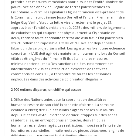
prendre des mesures immédiates pour dissuader l’entité sioniste de
poursuivre son annexion illégale de terres palestiniennes en
Cisjordanie. » Parmi les signataires figurent l’ancien vice-président de
la Commission européenne Josep Borrell et l’ancien Premier ministre
belge Guy Verhofstadt. La lettre vise directement le projet E1,
approuvé par l’entité sioniste en août 2025 : des milliers de logements
de colonisation qui couperaient physiquement la Cisjordanie en
deux, rendant toute continuité territoriale d’un futur État palestinien
structurellement impossible. L’ONU et l’UE avaient déjà appelé à
l’abandon de ce projet. Sans effet. Les signataires fixent une échéance
concrète : « L’UE doit agir dès maintenant, notamment lors du Conseil
Affaires étrangères du 11 mai. » Et ils détaillent les mesures
minimales attendues : « Des sanctions ciblées, notamment des
interdictions de visa et l’interdiction d’exercer des activités
commerciales dans l’UE, à l’encontre de toutes les personnes
impliquées dans des activités de colonisation illégales. »
2 900 enfants disparus, un chiffre qui accuse
L’Office des Nations unies pour la coordination des affaires
humanitaires tire de son côté la sonnette d’alarme. La semaine
écoulée a enregistré l’un des bilans d’agressions les plus lourds
depuis le cessez-le-feu d’octobre dernier : frappes sur des zones
résidentielles, un entrepôt onusien touché, des véhicules
humanitaires endommagés. Les restrictions imposées à l’entrée de
fournitures essentielles — huile moteur, pièces détachées, engins de
déblaiement — paralysent la distribution alimentaire,