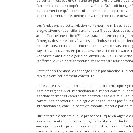
Ce conseil n’est pas une tribune de plus. C’est le cadre que 
l’ensemble de leur coopération bilatérale. Qu’il soit inauguré
durablement ce qu’ils construisent ensemble depuis des anné
priorités communes et définiront la feuille de route des ann
Les fondations de cette relation remontent loin. Liées depuis
progressivement densifié leurs liens au fil des visites et de
avait effectué une visite d’État à Ankara — première du gen
l’énergie, des mines, des finances, de l’industrie et des scien
honoris causa en relations internationales, reconnaissanc
pays. Un an plus tard, en juillet 2023, une visite de travail 
une visite d’amitié en Algérie en janvier 2020, puis une visit
réaffirmé leur volonté commune d’approfondir leur partenar
Cette continuité dans les échanges n’est pas anodine. Elle r
capitales ont patiemment construite.
Cette visite revêt une portée politique et diplomatique signi
dossiers régionaux et internationaux d’intérêt commun, nota
positions fermes et cohérentes en faveur des droits du peupl
communes en faveur du dialogue et des solutions pacifiques d
internationales, dans un contexte mondial marqué par de mul
Sur le terrain économique, la présence turque en Algérie est
investissements industriels étrangers les plus importants jam
ancrage. Les entreprises turques de construction sont égale
dans le bâtiment, le textile et l’industrie manufacturière. Ce 