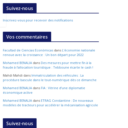
Suivez-nous
Inscrivez-vous pour recevoir des notifications
Vos commentaires
Facultad de Ciencias Económicas
dans
L’économie nationale
renoue avec la croissance : Un bon départ pour 2022
Mohamed BENALIA
dans
Des mesures pour mettre fin à la
fraude à l’allocation touristique : Tebboune écarte le cash !
Mahdi Mahdi
dans
Immatriculation des véhicules : La
procédure bascule dans le tout-numérique dès ce dimanche
Mohamed BENALIA
dans
FIA : Vitrine d’une diplomatie
économique active
Mohamed BENALIA
dans
ETRAG Constantine : De nouveaux
modèles de tracteurs pour accélérer la mécanisation agricole
Suivez-nous