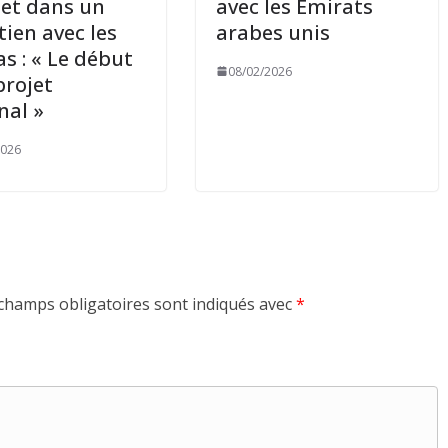
let dans un
avec les Émirats
tien avec les
arabes unis
s : « Le début
08/02/2026
projet
nal »
2026
champs obligatoires sont indiqués avec
*