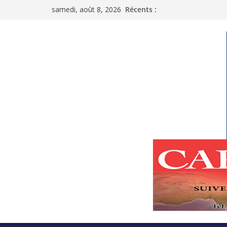
Passer
samedi, août 8, 2026
Récents :
au
contenu