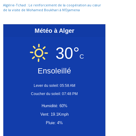
Algérie-Tchad : Le renforcement de la coopération au cœur
de la visite de Mohamed Boukhari à N’Djamena
Météo à Alger
30°
C
Ensoleillé
Lever du soleil: 05:58 AM
Coucher du soleil: 07:48 PM
Humidité: 60%
Vent: 19.1Kmph
Pluie: 4%