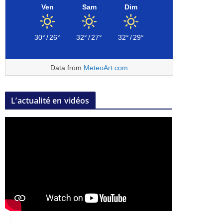
Ven
Sam
Dim
30°
/
26°
32°
/
27°
32°
/
29°
Data from
MeteoArt.com
L’actualité en vidéos