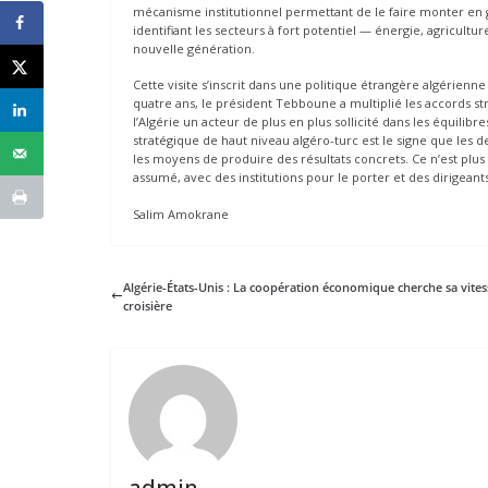
mécanisme institutionnel permettant de le faire monter en 
identifiant les secteurs à fort potentiel — énergie, agricultu
nouvelle génération.
Cette visite s’inscrit dans une politique étrangère algérienne 
quatre ans, le président Tebboune a multiplié les accords s
l’Algérie un acteur de plus en plus sollicité dans les équilib
stratégique de haut niveau algéro-turc est le signe que les
les moyens de produire des résultats concrets. Ce n’est plus
assumé, avec des institutions pour le porter et des dirigeants 
Salim Amokrane
Algérie-États-Unis : La coopération économique cherche sa vites
croisière
admin