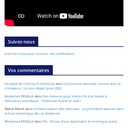
Suivez-nous
Inscrivez-vous pour recevoir des notifications
Vos commentaires
Facultad de Ciencias Económicas
dans
L’économie nationale renoue avec la
croissance : Un bon départ pour 2022
Mohamed BENALIA
dans
Des mesures pour mettre fin à la fraude à
l’allocation touristique : Tebboune écarte le cash !
Mahdi Mahdi
dans
Immatriculation des véhicules : La procédure bascule dans
le tout-numérique dès ce dimanche
Mohamed BENALIA
dans
FIA : Vitrine d’une diplomatie économique active