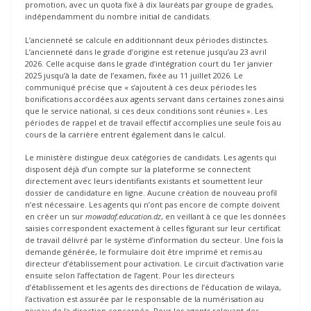
promotion, avec un quota fixé à dix lauréats par groupe de grades,
indépendamment du nombre initial de candidats.
L’ancienneté se calcule en additionnant deux périodes distinctes.
L’ancienneté dans le grade d’origine est retenue jusqu’au 23 avril
2026. Celle acquise dans le grade d’intégration court du 1er janvier
2025 jusqu’à la date de l’examen, fixée au 11 juillet 2026. Le
communiqué précise que « s’ajoutent à ces deux périodes les
bonifications accordées aux agents servant dans certaines zones ainsi
que le service national, si ces deux conditions sont réunies ». Les
périodes de rappel et de travail effectif accomplies une seule fois au
cours de la carrière entrent également dans le calcul.
Le ministère distingue deux catégories de candidats. Les agents qui
disposent déjà d’un compte sur la plateforme se connectent
directement avec leurs identifiants existants et soumettent leur
dossier de candidature en ligne. Aucune création de nouveau profil
n’est nécessaire. Les agents qui n’ont pas encore de compte doivent
en créer un sur
mowadaf.education.dz
, en veillant à ce que les données
saisies correspondent exactement à celles figurant sur leur certificat
de travail délivré par le système d’information du secteur. Une fois la
demande générée, le formulaire doit être imprimé et remis au
directeur d’établissement pour activation. Le circuit d’activation varie
ensuite selon l’affectation de l’agent. Pour les directeurs
d’établissement et les agents des directions de l’éducation de wilaya,
l’activation est assurée par le responsable de la numérisation au
niveau de la direction concernée. Pour les agents relevant des