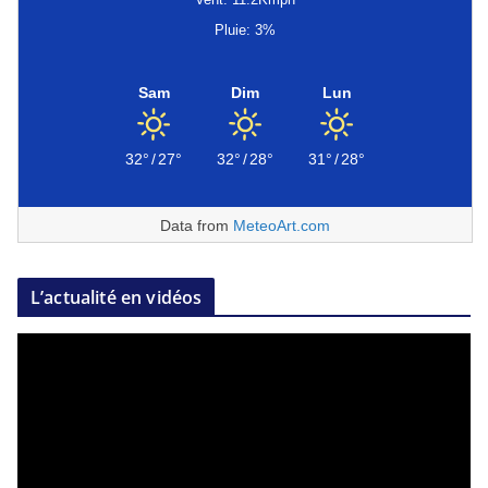
Pluie: 3%
Sam
Dim
Lun
32°
/
27°
32°
/
28°
31°
/
28°
Data from
MeteoArt.com
L’actualité en vidéos