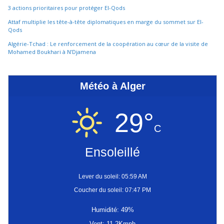
3 actions prioritaires pour protéger El-Qods
Attaf multiplie les tête-à-tête diplomatiques en marge du sommet sur El-
Qods
Algérie-Tchad : Le renforcement de la coopération au cœur de la visite de
Mohamed Boukhari à N’Djamena
Météo à Alger
29°
C
Ensoleillé
Lever du soleil: 05:59 AM
Coucher du soleil: 07:47 PM
Humidité: 49%
Vent: 11.2Kmph