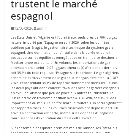
trustent le marché
espagnol
12/05/2026
admin
Les États-Unis et l’Algérie ont fourni à eux seuls près de 70% du gaz
naturel importé par l’Espagne en avril 2026, selon les données
publiées par Enagás, le gestionnaire technique du système gazier
espagnol. Une domination qui s’installe dans la durée et qui dit
beaucoup sur les équilibres énergétiques en train de se dessiner en
Méditerranée occidentale. En volume, les importations de gaz
américain ont atteint 10 071 gigawattheures (GWh) le mois dernier,
soit 35,1% du total reçu par l’Espagne sur la période. Le gaz algérien,
acheminé exclusivement via le gazoduc Medgaz, s’est établi à 9 787
GWh, représentant 34,1% de l’approvisionnement mensuel. Réunis,
les deux pays ont donc couvert 69,2% des besoins gaziers espagnols
en avril, ne laissant que peu de place aux autres fournisseurs. La
Russie arrive en troisième position avec 4 394 GWh, soit 15,3% des
importations du mois. Ce chiffre marque toutefois un recul significatif
par rapport à mars, où les volumes russes avaient dépassé les 9 800
GWh. La contraction est nette, même si les données d’Enagás ne
fournissent pas d’explication directe à cette évolution.
Sur l’ensemble des quatre premiers mois de l’année, les États-Unis
confirment leur rang de premier fournisseur avec 47 901 GWh