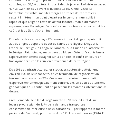
cumulés, soit 36,2% du total importé depuis janvier. L’Algérie suit avec
40 403 GWh (30,6%), devant la Russie à 23 157 GWh (17,5%). La
hiérarchie est stable, mais les marges entre les deux premiers
restent limitées — un point d’écart sur le cumul annuel suffit à
rappeler que l’Algérie reste un acteur incontournable du marché
espagnol, avec l’avantage d’une infrastructure terrestre qui réduit les
coûts et les délais d’acheminement.
En dehors de ces trois pays, l’Espagne a importé du gaz depuis huit
autres origines depuis le début de l’année : le Nigeria, l’Angola, la
France, le Portugal, le Congo, le Cameroun, la Guinée équatoriale et
le Sénégal. Fait notable, aucun pays du Moyen-Orient n’a contribué à
l’approvisionnement espagnol sur la période, le conflit en cours en
Iran ayant perturbé les flux en provenance de cette région.
Du côté des infrastructures, les stockages souterrains atteignent
environ 65% de leur capacité, et les terminaux de regazéification
tournent au-dessus des 70%. Ces niveaux traduisent une situation
d’approvisionnement globalement confortable, en dépit des tensions
géopolitiques qui continuent de peser sur les marchés internationaux
du gaz.
Côté demande, le bilan d’Enagás arrêté au 10 mai fait état d’une
légère progression de 1,4% de la demande transportée —
consommation intérieure plus exportations — par rapport à la même
période de l’an passé, pour un total de 141,1 térawattheures (TWh). En