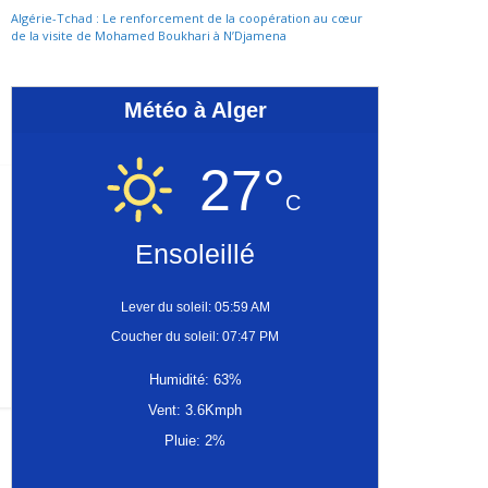
Algérie-Tchad : Le renforcement de la coopération au cœur
de la visite de Mohamed Boukhari à N’Djamena
Météo à Alger
27°
C
Ensoleillé
Lever du soleil: 05:59 AM
Coucher du soleil: 07:47 PM
Humidité: 63%
Vent: 3.6Kmph
Pluie: 2%