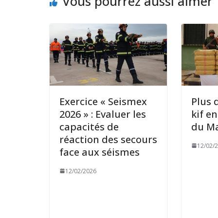
Vous pourrez aussi aimer
Exercice « Seismex
Plus 
2026 » : Evaluer les
kif e
capacités de
du Ma
réaction des secours
12/02/
face aux séismes
12/02/2026