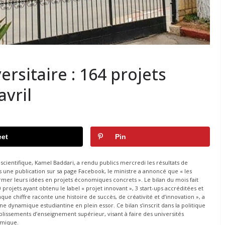
rsitaire : 164 projets
avril
et
Pin
cientifique, Kamel Baddari, a rendu publics mercredi les résultats de
ns une publication sur sa page Facebook, le ministre a annoncé que « les
rmer leurs idées en projets économiques concrets ». Le bilan du mois fait
 projets ayant obtenu le label « projet innovant », 3 start-ups accréditées et
e chiffre raconte une histoire de succès, de créativité et d’innovation », a
e dynamique estudiantine en plein essor. Ce bilan s’inscrit dans la politique
blissements d’enseignement supérieur, visant à faire des universités
omique.