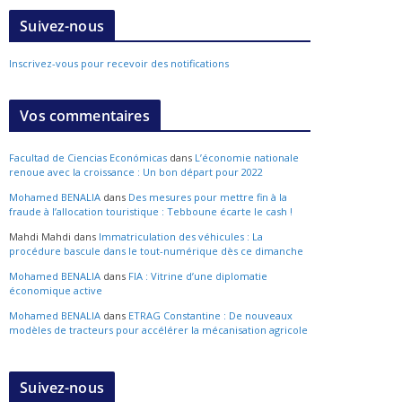
Suivez-nous
Inscrivez-vous pour recevoir des notifications
Vos commentaires
Facultad de Ciencias Económicas
dans
L’économie nationale
renoue avec la croissance : Un bon départ pour 2022
Mohamed BENALIA
dans
Des mesures pour mettre fin à la
fraude à l’allocation touristique : Tebboune écarte le cash !
Mahdi Mahdi
dans
Immatriculation des véhicules : La
procédure bascule dans le tout-numérique dès ce dimanche
Mohamed BENALIA
dans
FIA : Vitrine d’une diplomatie
économique active
Mohamed BENALIA
dans
ETRAG Constantine : De nouveaux
modèles de tracteurs pour accélérer la mécanisation agricole
Suivez-nous