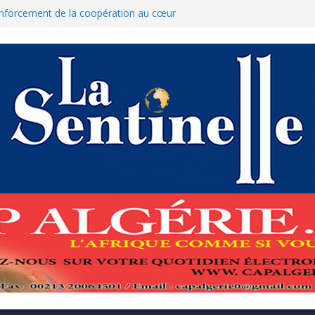
renforcement de la coopération au cœur
amed Boukhari à N’Djamena
État accélère la reconquête de son tissu
ue : Le ministère des Finances dément
nulation des nouvelles mesures
s pour protéger El-Qods
tête-à-tête diplomatiques en marge du
s