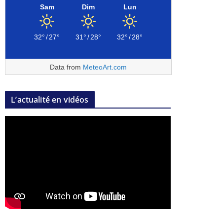
Sam
Dim
Lun
32°
/
27°
31°
/
28°
32°
/
28°
Data from
MeteoArt.com
L’actualité en vidéos