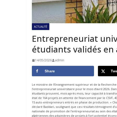
ACTUALITÉ
Entrepreneuriat unive
étudiants validés en 
14/05/2026
admin
Share
Twe
Le ministre de l’Enseignement supérieur et de la Recherche s
l’entrepreneuriat universitaire pour le mois d’avril 2026. Da
étudiants prouvent, mois après mois, leur capacité à transfo
état de 164 projets en attente de financement par le CSVF, 40
15 auto-entrepreneurs entrés en phase de production. « Chaqu
déclaré Baddari, soulignant que ces résultats témoignent d’un
nationale de promotion de l’entrepreneuriat au sein des éta
algériennes des pépinières de projets à fort potentiel écon