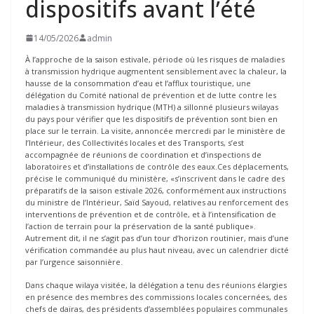
dispositifs avant l’été
14/05/2026
admin
À l’approche de la saison estivale, période où les risques de maladies
à transmission hydrique augmentent sensiblement avec la chaleur, la
hausse de la consommation d’eau et l’afflux touristique, une
délégation du Comité national de prévention et de lutte contre les
maladies à transmission hydrique (MTH) a sillonné plusieurs wilayas
du pays pour vérifier que les dispositifs de prévention sont bien en
place sur le terrain. La visite, annoncée mercredi par le ministère de
l’Intérieur, des Collectivités locales et des Transports, s’est
accompagnée de réunions de coordination et d’inspections de
laboratoires et d’installations de contrôle des eaux.Ces déplacements,
précise le communiqué du ministère, «s’inscrivent dans le cadre des
préparatifs de la saison estivale 2026, conformément aux instructions
du ministre de l’Intérieur, Saïd Sayoud, relatives au renforcement des
interventions de prévention et de contrôle, et à l’intensification de
l’action de terrain pour la préservation de la santé publique».
Autrement dit, il ne s’agit pas d’un tour d’horizon routinier, mais d’une
vérification commandée au plus haut niveau, avec un calendrier dicté
par l’urgence saisonnière.
Dans chaque wilaya visitée, la délégation a tenu des réunions élargies
en présence des membres des commissions locales concernées, des
chefs de daïras, des présidents d’assemblées populaires communales