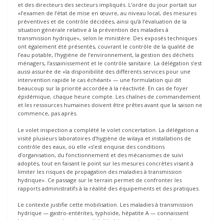
et des directeurs des secteurs impliqués. L’ordre du jour portait sur
«l’examen de l’état de mise en œuvre, au niveau local, des mesures
préventives et de contrôle décidées, ainsi qu’à l’évaluation de la
situation générale relative à la prévention des maladies à
transmission hydrique», selon le ministère. Des exposés techniques
ont également été présentés, couvrant le contrôle de la qualité de
l’eau potable, l’hygiène de l’environnement, la gestion des déchets
ménagers, l’assainissement et le contrôle sanitaire. La délégation s’est
aussi assurée de «la disponibilité des différents services pour une
intervention rapide le cas échéant» — une formulation qui dit
beaucoup sur la priorité accordée à la réactivité. En cas de foyer
épidémique, chaque heure compte. Les chaînes de commandement
et les ressources humaines doivent être prêtes avant que la saison ne
commence, pas après.
Le volet inspection a complété le volet concertation. La délégation a
visité plusieurs laboratoires d’hygiène de wilaya et installations de
contrôle des eaux, où elle «s’est enquise des conditions
d’organisation, du fonctionnement et des mécanismes de suivi
adoptés, tout en faisant le point sur les mesures concrètes visant à
limiter les risques de propagation des maladies à transmission
hydrique». Ce passage sur le terrain permet de confronter les
rapports administratifs à la réalité des équipements et des pratiques.
Le contexte justifie cette mobilisation. Les maladies à transmission
hydrique — gastro-entérites, typhoïde, hépatite A — connaissent