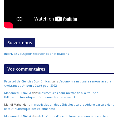
Suivez-nous
Inscrivez-vous pour recevoir des notifications
Vos commentaires
Facultad de Ciencias Económicas
dans
L’économie nationale renoue avec la
croissance : Un bon départ pour 2022
Mohamed BENALIA
dans
Des mesures pour mettre fin à la fraude à
l’allocation touristique : Tebboune écarte le cash !
Mahdi Mahdi
dans
Immatriculation des véhicules : La procédure bascule dans
le tout-numérique dès ce dimanche
Mohamed BENALIA
dans
FIA : Vitrine d’une diplomatie économique active