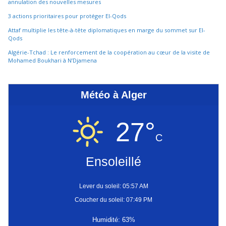
annulation des nouvelles mesures
3 actions prioritaires pour protéger El-Qods
Attaf multiplie les tête-à-tête diplomatiques en marge du sommet sur El-
Qods
Algérie-Tchad : Le renforcement de la coopération au cœur de la visite de
Mohamed Boukhari à N’Djamena
Météo à Alger
27°
C
Ensoleillé
Lever du soleil: 05:57 AM
Coucher du soleil: 07:49 PM
Humidité: 63%