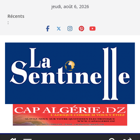
Passer
jeudi, août 6, 2026
au
contenu
Récents
: