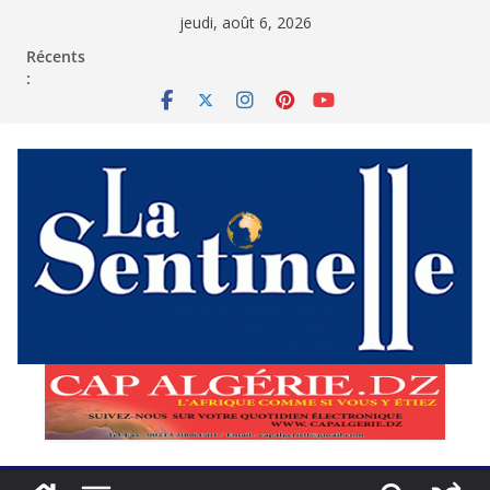
Passer
jeudi, août 6, 2026
au
contenu
Récents
: