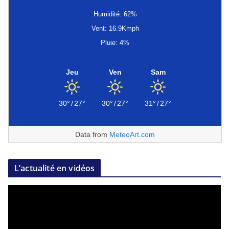
Humidité: 62%
Vent: 16.9Kmph
Pluie: 4%
Jeu
Ven
Sam
30°
/
27°
30°
/
27°
31°
/
27°
Data from
MeteoArt.com
L’actualité en vidéos