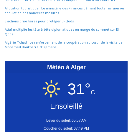
Allocation touristique : Le ministère des Finances dément toute révision ou
annulation des nouvelles mesures
3 actions prioritaires pour protéger El-Qods
Attaf multiplie les tête-à-tête diplomatiques en marge du sommet sur El-
Qods
Algérie-Tchad : Le renforcement de la coopération au cœur de la visite de
Mohamed Boukhari à N’Djamena
Météo à Alger
31°
C
Ensoleillé
Lever du soleil: 05:57 AM
Coucher du soleil: 07:49 PM