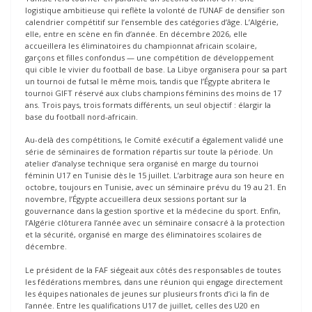
logistique ambitieuse qui reflète la volonté de l’UNAF de densifier son
calendrier compétitif sur l’ensemble des catégories d’âge. L’Algérie,
elle, entre en scène en fin d’année. En décembre 2026, elle
accueillera les éliminatoires du championnat africain scolaire,
garçons et filles confondus — une compétition de développement
qui cible le vivier du football de base. La Libye organisera pour sa part
un tournoi de futsal le même mois, tandis que l’Égypte abritera le
tournoi GIFT réservé aux clubs champions féminins des moins de 17
ans. Trois pays, trois formats différents, un seul objectif : élargir la
base du football nord-africain.
Au-delà des compétitions, le Comité exécutif a également validé une
série de séminaires de formation répartis sur toute la période. Un
atelier d’analyse technique sera organisé en marge du tournoi
féminin U17 en Tunisie dès le 15 juillet. L’arbitrage aura son heure en
octobre, toujours en Tunisie, avec un séminaire prévu du 19 au 21. En
novembre, l’Égypte accueillera deux sessions portant sur la
gouvernance dans la gestion sportive et la médecine du sport. Enfin,
l’Algérie clôturera l’année avec un séminaire consacré à la protection
et la sécurité, organisé en marge des éliminatoires scolaires de
décembre.
Le président de la FAF siégeait aux côtés des responsables de toutes
les fédérations membres, dans une réunion qui engage directement
les équipes nationales de jeunes sur plusieurs fronts d’ici la fin de
l’année. Entre les qualifications U17 de juillet, celles des U20 en