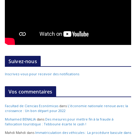
Suivez-nous
Inscrivez-vous pour recevoir des notifications
Vos commentaires
Facultad de Ciencias Económicas
dans
L’économie nationale renoue avec la
croissance : Un bon départ pour 2022
Mohamed BENALIA
dans
Des mesures pour mettre fin à la fraude à
l’allocation touristique : Tebboune écarte le cash !
Mahdi Mahdi
dans
Immatriculation des véhicules : La procédure bascule dans