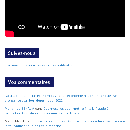
Suivez-nous
Inscrivez-vous pour recevoir des notifications
Vos commentaires
Facultad de Ciencias Económicas
dans
L’économie nationale renoue avec la
croissance : Un bon départ pour 2022
Mohamed BENALIA
dans
Des mesures pour mettre fin à la fraude à
l’allocation touristique : Tebboune écarte le cash !
Mahdi Mahdi
dans
Immatriculation des véhicules : La procédure bascule dans
le tout-numérique dès ce dimanche