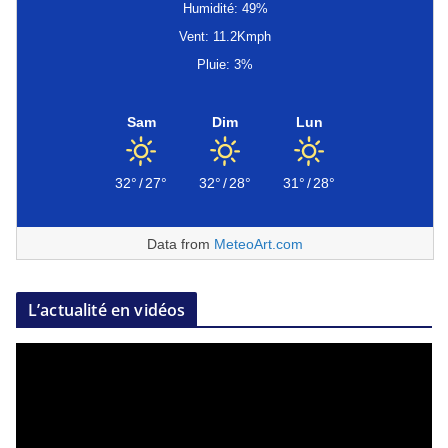
Humidité: 49%
Vent: 11.2Kmph
Pluie: 3%
Sam
Dim
Lun
32°
/
27°
32°
/
28°
31°
/
28°
Data from
MeteoArt.com
L’actualité en vidéos