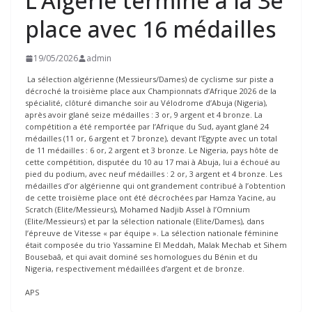
L’Algérie termine à la 3e
place avec 16 médailles
19/05/2026
admin
La sélection algérienne (Messieurs/Dames) de cyclisme sur piste a
décroché la troisième place aux Championnats d’Afrique 2026 de la
spécialité, clôturé dimanche soir au Vélodrome d’Abuja (Nigeria),
après avoir glané seize médailles : 3 or, 9 argent et 4 bronze. La
compétition a été remportée par l’Afrique du Sud, ayant glané 24
médailles (11 or, 6 argent et 7 bronze), devant l’Egypte avec un total
de 11 médailles : 6 or, 2 argent et 3 bronze. Le Nigeria, pays hôte de
cette compétition, disputée du 10 au 17 mai à Abuja, lui a échoué au
pied du podium, avec neuf médailles : 2 or, 3 argent et 4 bronze. Les
médailles d’or algérienne qui ont grandement contribué à l’obtention
de cette troisième place ont été décrochées par Hamza Yacine, au
Scratch (Elite/Messieurs), Mohamed Nadjib Assel à l’Omnium
(Elite/Messieurs) et par la sélection nationale (Elite/Dames), dans
l’épreuve de Vitesse « par équipe ». La sélection nationale féminine
était composée du trio Yassamine El Meddah, Malak Mechab et Sihem
Bousebaâ, et qui avait dominé ses homologues du Bénin et du
Nigeria, respectivement médaillées d’argent et de bronze.
APS