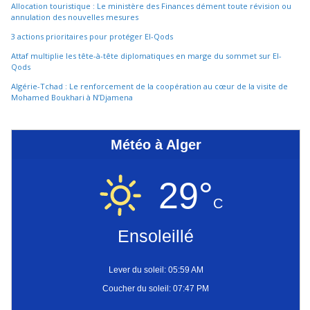
Allocation touristique : Le ministère des Finances dément toute révision ou
annulation des nouvelles mesures
3 actions prioritaires pour protéger El-Qods
Attaf multiplie les tête-à-tête diplomatiques en marge du sommet sur El-
Qods
Algérie-Tchad : Le renforcement de la coopération au cœur de la visite de
Mohamed Boukhari à N’Djamena
Météo à Alger
29°
C
Ensoleillé
Lever du soleil: 05:59 AM
Coucher du soleil: 07:47 PM