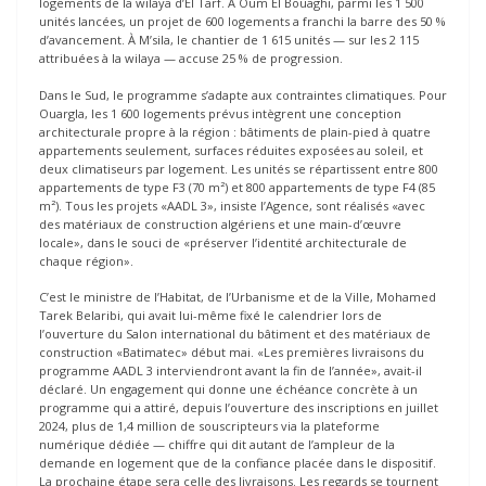
logements de la wilaya d’El Tarf. À Oum El Bouaghi, parmi les 1 500
unités lancées, un projet de 600 logements a franchi la barre des 50 %
d’avancement. À M’sila, le chantier de 1 615 unités — sur les 2 115
attribuées à la wilaya — accuse 25 % de progression.
Dans le Sud, le programme s’adapte aux contraintes climatiques. Pour
Ouargla, les 1 600 logements prévus intègrent une conception
architecturale propre à la région : bâtiments de plain-pied à quatre
appartements seulement, surfaces réduites exposées au soleil, et
deux climatiseurs par logement. Les unités se répartissent entre 800
appartements de type F3 (70 m²) et 800 appartements de type F4 (85
m²). Tous les projets «AADL 3», insiste l’Agence, sont réalisés «avec
des matériaux de construction algériens et une main-d’œuvre
locale», dans le souci de «préserver l’identité architecturale de
chaque région».
C’est le ministre de l’Habitat, de l’Urbanisme et de la Ville, Mohamed
Tarek Belaribi, qui avait lui-même fixé le calendrier lors de
l’ouverture du Salon international du bâtiment et des matériaux de
construction «Batimatec» début mai. «Les premières livraisons du
programme AADL 3 interviendront avant la fin de l’année», avait-il
déclaré. Un engagement qui donne une échéance concrète à un
programme qui a attiré, depuis l’ouverture des inscriptions en juillet
2024, plus de 1,4 million de souscripteurs via la plateforme
numérique dédiée — chiffre qui dit autant de l’ampleur de la
demande en logement que de la confiance placée dans le dispositif.
La prochaine étape sera celle des livraisons. Les regards se tournent