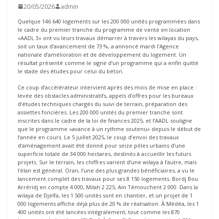
20/05/2026
admin
Quelque 146 640 logements sur les 200 000 unités programmées dans
le cadre du premier tranche du programme de vente en location
«AADL 3» ont vu leurs travaux démarrer à travers les wilayas du pays,
soit un taux d’avancement de 73 %, a annoncé mardi l’Agence
nationale d’amélioration et de développement du logement. Un
résultat présenté comme le signe d’un programme qui a enfin quitté
le stade des études pour celui du béton.
Ce coup d’accélérateur intervient après des mois de mise en place :
levée des obstacles administratifs, appels d’offres pour les bureaux
d’études techniques chargés du suivi de terrain, préparation des
assiettes foncières. Les 200 000 unités du premier tranche sont
inscrites dans le cadre de la loi de finances 2025, et l’AADL souligne
que le programme «avance à un rythme soutenu» depuis le début de
l’année en cours. Le 5 juillet 2025, le coup d’envoi des travaux
d’aménagement avait été donné pour seize pôles urbains d’une
superficie totale de 34 000 hectares, destinés à accueillir les futurs
projets. Sur le terrain, les chiffres varient d’une wilaya à l’autre, mais
l’élan est général. Oran, l’une des plus grandes bénéficiaires, a vu le
lancement complet des travaux pour ses 8 150 logements. Bordj Bou
Arréridj en compte 4 000, Milah 2 225, Aïn Témouchent 2 000. Dans la
wilaya de Djelfa, les 1 500 unités sont en chantier, et un projet de 1
000 logements affiche déjà plus de 20 % de réalisation. À Médéa, les 1
400 unités ont été lancées intégralement, tout comme les 870