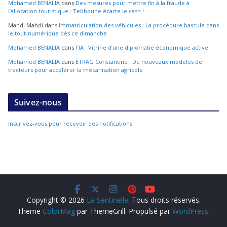
Mohamed BENALIA
dans
Des mesures pour mettre fin à la fraude à
l’allocation touristique : Tebboune écarte le cash !
Mahdi Mahdi
dans
Immatriculation des véhicules : La procédure bascule dans
le tout-numérique dès ce dimanche
Mohamed BENALIA
dans
FIA : Vitrine d’une diplomatie économique active
Mohamed BENALIA
dans
ETRAG Constantine : De nouveaux modèles de
tracteurs pour accélérer la mécanisation agricole
Suivez-nous
Inscrivez-vous pour recevoir des notifications
Copyright © 2026
La Sentinelle
. Tous droits réservés.
Theme
ColorMag
par ThemeGrill. Propulsé par
WordPress
.