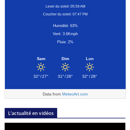
Lever du soleil: 05:59 AM
Coucher du soleil: 07:47 PM
Humidité: 63%
Vent: 3.6Kmph
Pluie: 2%
Sam
Dim
Lun
32°
/
27°
31°
/
28°
32°
/
28°
Data from
MeteoArt.com
L’actualité en vidéos