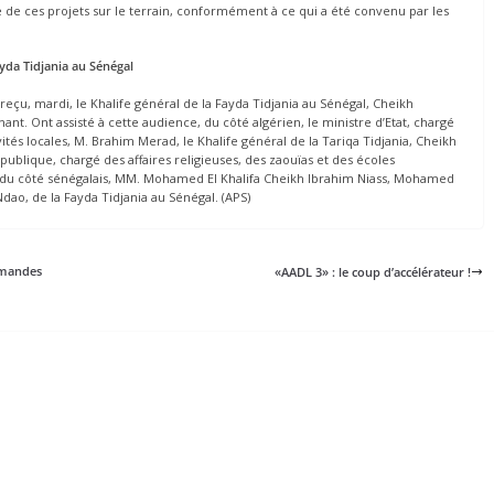
 de ces projets sur le terrain, conformément à ce qui a été convenu par les
ayda Tidjania au Sénégal
eçu, mardi, le Khalife général de la Fayda Tidjania au Sénégal, Cheikh
nt. Ont assisté à cette audience, du côté algérien, le ministre d’Etat, chargé
ivités locales, M. Brahim Merad, le Khalife général de la Tariqa Tidjania, Cheikh
République, chargé des affaires religieuses, des zaouïas et des écoles
, du côté sénégalais, MM. Mohamed El Khalifa Cheikh Ibrahim Niass, Mohamed
, de la Fayda Tidjania au Sénégal. (APS)
demandes
«AADL 3» : le coup d’accélérateur !