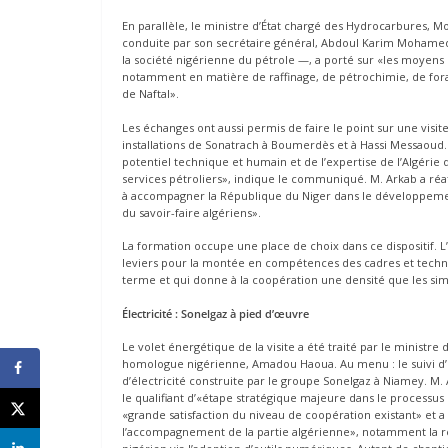
En parallèle, le ministre d’État chargé des Hydrocarbures, 
conduite par son secrétaire général, Abdoul Karim Mohamed Al
la société nigérienne du pétrole —, a porté sur «les moyens
notamment en matière de raffinage, de pétrochimie, de for
de Naftal».
Les échanges ont aussi permis de faire le point sur une visi
installations de Sonatrach à Boumerdès et à Hassi Messaoud. 
potentiel technique et humain et de l’expertise de l’Algérie 
services pétroliers», indique le communiqué. M. Arkab a réaffi
à accompagner la République du Niger dans le développement 
du savoir-faire algériens».
La formation occupe une place de choix dans ce dispositif. L
leviers pour la montée en compétences des cadres et technic
terme et qui donne à la coopération une densité que les si
Électricité : Sonelgaz à pied d’œuvre
Le volet énergétique de la visite a été traité par le ministre
homologue nigérienne, Amadou Haoua. Au menu : le suivi d’un
d’électricité construite par le groupe Sonelgaz à Niamey. M. 
le qualifiant d’«étape stratégique majeure dans le processus
«grande satisfaction du niveau de coopération existant» et a
l’accompagnement de la partie algérienne», notamment la ré