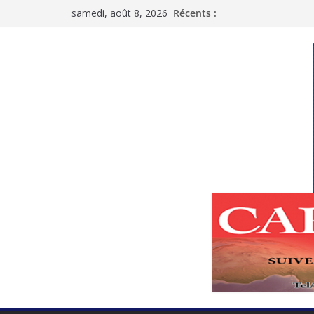
Passer
samedi, août 8, 2026
Récents :
au
contenu