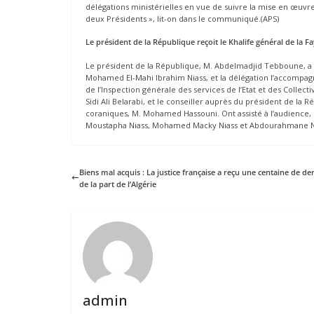
délégations ministérielles en vue de suivre la mise en œuvre
deux Présidents », lit-on dans le communiqué.(APS)
Le président de la République reçoit le Khalife général de la F
Le président de la République, M. Abdelmadjid Tebboune, a r
Mohamed El-Mahi Ibrahim Niass, et la délégation l’accompagna
de l’Inspection générale des services de l’Etat et des Collect
Sidi Ali Belarabi, et le conseiller auprès du président de la 
coraniques, M. Mohamed Hassouni. Ont assisté à l’audience
Moustapha Niass, Mohamed Macky Niass et Abdourahmane Ndao
Biens mal acquis : La justice française a reçu une centaine de 
de la part de l’Algérie
admin