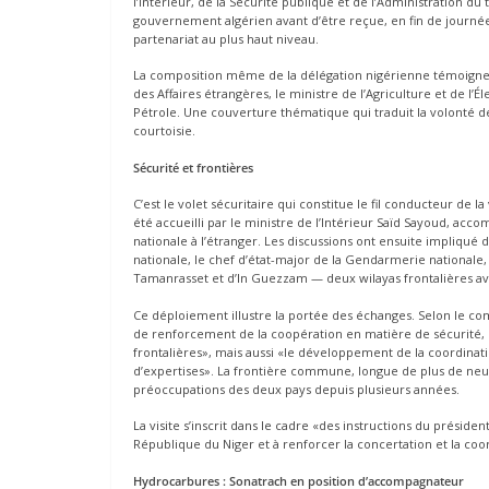
l’Intérieur, de la Sécurité publique et de l’Administration d
gouvernement algérien avant d’être reçue, en fin de journée,
partenariat au plus haut niveau.
La composition même de la délégation nigérienne témoigne d
des Affaires étrangères, le ministre de l’Agriculture et de l’É
Pétrole. Une couverture thématique qui traduit la volonté d
courtoisie.
Sécurité et frontières
C’est le volet sécuritaire qui constitue le fil conducteur de 
été accueilli par le ministre de l’Intérieur Saïd Sayoud, ac
nationale à l’étranger. Les discussions ont ensuite impliqué 
nationale, le chef d’état-major de la Gendarmerie nationale, l
Tamanrasset et d’In Guezzam — deux wilayas frontalières av
Ce déploiement illustre la portée des échanges. Selon le co
de renforcement de la coopération en matière de sécurité, d
frontalières», mais aussi «le développement de la coordinati
d’expertises». La frontière commune, longue de plus de neu
préoccupations des deux pays depuis plusieurs années.
La visite s’inscrit dans le cadre «des instructions du présiden
République du Niger et à renforcer la concertation et la coor
Hydrocarbures : Sonatrach en position d’accompagnateur