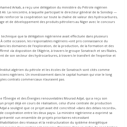
Mohamed Arkab, a reçu une délégation du ministère du Pétrole nigérien
i. La rencontre, à laquelle participait le directeur général de la Sonidep —
 de renforcer la coopération sur toute la chaîne de valeur des hydrocarbures,
age et de développement des produits pétroliers au Niger avec le concours
te technique que la délégation nigérienne avait effectuée dans plusieurs
À cette occasion, les responsables nigériens «ont pris connaissance du
dans les domaines de l’exploration, de la production, de la formation et des
rmé «la disposition de l’Algérie, à travers le groupe Sonatrach et ses filiales,
de son secteur des hydrocarbures, à travers le transfert de l’expertise et
’Institut algérien du pétrole et les écoles de Sonatrach sont cités comme
iens nigériens. Un investissement dans le capital humain qui vise le long
mples contrats commerciaux n’auraient pas.
 de l’Énergie et des Énergies renouvelables Mourad Adjal, qui a reçu son
 projet déjà en cours de réalisation, celui d’une centrale de production
Adjal a souligné que ce projet avait été concrétisé «dans des délais records»,
 de coopération entre les deux pays». La ministre nigérienne a exprimé sa
 présenté «un ensemble de projets prioritaires nécessitant
habilitation des réseaux et la restructuration du système énergétique