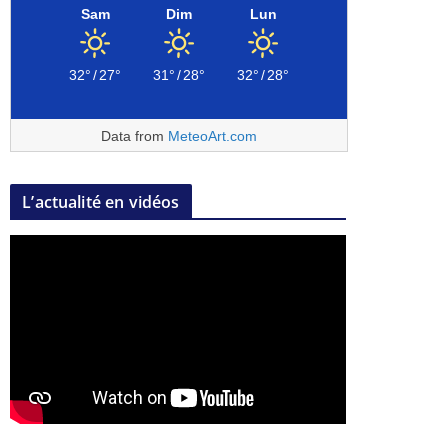
Sam
Dim
Lun
32°
/
27°
31°
/
28°
32°
/
28°
Data from
MeteoArt.com
L’actualité en vidéos