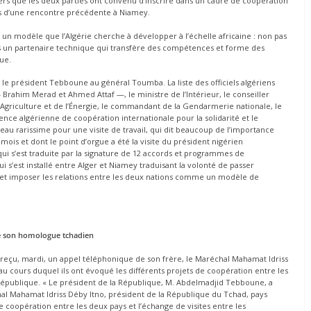
iers que les deux parties ont convenu d’inscrire dans un cadre de coopération
rs d’une rencontre précédente à Niamey.
e un modèle que l’Algérie cherche à développer à l’échelle africaine : non pas
ais un partenaire technique qui transfère des compétences et forme des
ue.
 le président Tebboune au général Toumba. La liste des officiels algériens
— Brahim Merad et Ahmed Attaf —, le ministre de l’Intérieur, le conseiller
’Agriculture et de l’Énergie, le commandant de la Gendarmerie nationale, le
gence algérienne de coopération internationale pour la solidarité et le
au rarissime pour une visite de travail, qui dit beaucoup de l’importance
ois et dont le point d’orgue a été la visite du président nigérien
ui s’est traduite par la signature de 12 accords et programmes de
i s’est installé entre Alger et Niamey traduisant la volonté de passer
 et imposer les relations entre les deux nations comme un modèle de
de son homologue tchadien
reçu, mardi, un appel téléphonique de son frère, le Maréchal Mahamat Idriss
au cours duquel ils ont évoqué les différents projets de coopération entre les
épublique. « Le président de la République, M. Abdelmadjid Tebboune, a
hal Mahamat Idriss Déby Itno, président de la République du Tchad, pays
de coopération entre les deux pays et l’échange de visites entre les