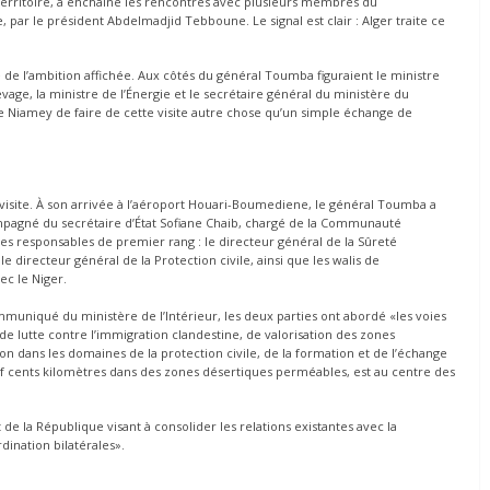
u territoire, a enchaîné les rencontres avec plusieurs membres du
 par le président Abdelmadjid Tebboune. Le signal est clair : Alger traite ce
e l’ambition affichée. Aux côtés du général Toumba figuraient le ministre
levage, la ministre de l’Énergie et le secrétaire général du ministère du
e Niamey de faire de cette visite autre chose qu’un simple échange de
la visite. À son arrivée à l’aéroport Houari-Boumediene, le général Toumba a
compagné du secrétaire d’État Sofiane Chaib, chargé de la Communauté
des responsables de premier rang : le directeur général de la Sûreté
e directeur général de la Protection civile, ainsi que les walis de
ec le Niger.
mmuniqué du ministère de l’Intérieur, les deux parties ont abordé «les voies
e lutte contre l’immigration clandestine, de valorisation des zones
on dans les domaines de la protection civile, de la formation et de l’échange
f cents kilomètres dans des zones désertiques perméables, est au centre des
t de la République visant à consolider les relations existantes avec la
dination bilatérales».