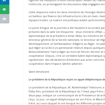
nigérien via l’adoption d’outils numériques. Autant de chant
renforcée, en prolongeant les discussions déjà engagées lo
Cette séquence entre les deux ministres de l’énergie illustr
un bailleur qui finance des infrastructures clés en main, m
équipes locales. La nuance est politique autant qu’économiq
Le point d’orgue de la journée a été l’audience accordée par
présents dans la salle est éloquente : deux ministres d’État 
diplomatique de la présidence Amar Abba, les ministres de l
directeur général de la Sûreté nationale, le directeur de l’A
développement, et l’ambassadeur d’Algérie au Niger. Un plate
que Alger accorde à un partenariat relancé depuis quelques m
Abdourahamane Tiani à Alger au mois de février dernier et q
coopération. Depuis, c’est un véritable ballet diplomatique qu
rapidement des déclarations d’intention aux actes concrets
coopération dans l’espace Sahélo-saharien.
Salim Amokrane
Le président de la République reçoit un appel téléphonique 
Le président de la République, M. Abdelmadjid Tebboune, a 
Déby Itno, président de la République du Tchad, pays frère, 
deux pays, indique un communiqué de la Présidence de la R
reçu, ce jour, un appel téléphonique de son frère, le Maréc
frère, au cours duquel ils ont évoqué les différents projets 