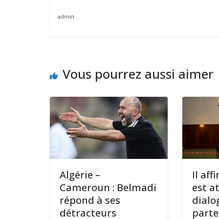
admin
Vous pourrez aussi aimer
Algérie –
Il aff
Cameroun : Belmadi
est a
répond à ses
dialo
détracteurs
parte