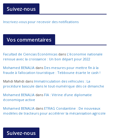
Suivez-nous
Inscrivez-vous pour recevoir des notifications
Vos commentaires
Facultad de Ciencias Económicas
dans
L’économie nationale
renoue avec la croissance : Un bon départ pour 2022
Mohamed BENALIA
dans
Des mesures pour mettre fin à la
fraude à l’allocation touristique : Tebboune écarte le cash !
Mahdi Mahdi
dans
Immatriculation des véhicules : La
procédure bascule dans le tout-numérique dès ce dimanche
Mohamed BENALIA
dans
FIA : Vitrine d’une diplomatie
économique active
Mohamed BENALIA
dans
ETRAG Constantine : De nouveaux
modèles de tracteurs pour accélérer la mécanisation agricole
Suivez-nous