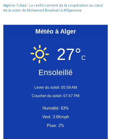
Algérie-Tchad : Le renforcement de la coopération au cœur
de la visite de Mohamed Boukhari à N’Djamena
Météo à Alger
27°
C
Ensoleillé
Lever du soleil: 05:59 AM
Coucher du soleil: 07:47 PM
Humidité: 63%
Vent: 3.6Kmph
Pluie: 2%