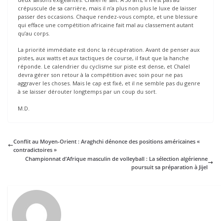
crépuscule de sa carrière, mais il n’a plus non plus le luxe de laisser
passer des occasions. Chaque rendez-vous compte, et une blessure
qui efface une compétition africaine fait mal au classement autant
qu’au corps.
La priorité immédiate est donc la récupération. Avant de penser aux
pistes, aux watts et aux tactiques de course, il faut que la hanche
réponde. Le calendrier du cyclisme sur piste est dense, et Chalel
devra gérer son retour à la compétition avec soin pour ne pas
aggraver les choses. Mais le cap est fixé, et il ne semble pas du genre
à se laisser dérouter longtemps par un coup du sort.
M.D.
Conflit au Moyen-Orient : Araghchi dénonce des positions américaines «
contradictoires »
Championnat d’Afrique masculin de volleyball : La sélection algérienne
poursuit sa préparation à Jijel