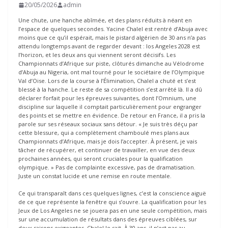
20/05/2026
admin
Une chute, une hanche abîmée, et des plans réduits à néant en
l’espace de quelques secondes. Yacine Chalel est rentré d’Abuja avec
moins que ce qu’il espérait, mais le pistard algérien de 30 ans n’a pas
attendu longtemps avant de regarder devant : los Angeles 2028 est
l’horizon, et les deux ans qui viennent seront décisifs. Les
Championnats d’Afrique sur piste, clôturés dimanche au Vélodrome
d’Abuja au Nigeria, ont mal tourné pour le sociétaire de l’Olympique
Val d’Oise. Lors de la course à l’Élimination, Chalel a chuté et s’est
blessé à la hanche. Le reste de sa compétition s’est arrêté là. Il a dû
déclarer forfait pour les épreuves suivantes, dont l’Omnium, une
discipline sur laquelle il comptait particulièrement pour engranger
des points et se mettre en évidence. De retour en France, il a pris la
parole sur ses réseaux sociaux sans détour. « Je suis très déçu par
cette blessure, qui a complètement chamboulé mes plans aux
Championnats d’Afrique, mais je dois l’accepter. À présent, je vais
tâcher de récupérer, et continuer de travailler, en vue des deux
prochaines années, qui seront cruciales pour la qualification
olympique. » Pas de complainte excessive, pas de dramatisation.
Juste un constat lucide et une remise en route mentale.
Ce qui transparaît dans ces quelques lignes, c’est la conscience aiguë
de ce que représente la fenêtre qui s’ouvre. La qualification pour les
Jeux de Los Angeles ne se jouera pas en une seule compétition, mais
sur une accumulation de résultats dans des épreuves ciblées, sur
deux saisons exigeantes. Chalel le sait. À 30 ans, il n’est pas au