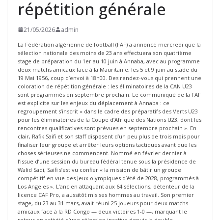
répétition générale
21/05/2026
admin
La Fédération algérienne de football (FAF) a annoncé mercredi que la
sélection nationale des moins de 23 ans effectuera son quatrième
stage de préparation du 1er au 10 juin à Annaba, avec au programme
deux matchs amicaux face à la Mauritanie, les 5 et 9 juin au stade du
19 Mai 1956, coup d’envoi à 18h00. Des rendez-vous qui prennent une
coloration de répétition générale : les éliminatoires de la CAN U23
sont programmés en septembre prochain. Le communiqué de la FAF
est explicite sur les enjeux du déplacement à Annaba : ce
regroupement s’inscrit « dans le cadre des préparatifs des Verts U23
pour les éliminatoires de la Coupe d’Afrique des Nations U23, dont les
rencontres qualificatives sont prévues en septembre prochain ». En
clair, Rafik Saifi et son staff disposent d’un peu plus de trois mois pour
finaliser leur groupe et arrêter leurs options tactiques avant que les
choses sérieuses ne commencent. Nommé en février dernier à
l’issue d’une session du bureau fédéral tenue sous la présidence de
Walid Sadi, Saifi s’est vu confier « la mission de bâtir un groupe
compétitif en vue des Jeux olympiques d’été de 2028, programmés à
Los Angeles ». L’ancien attaquant aux 64 sélections, détenteur de la
licence CAF Pro, a aussitôt mis ses hommes au travail. Son premier
stage, du 23 au 31 mars, avait réuni 25 joueurs pour deux matchs
amicaux face à la RD Congo — deux victoires 1-0 —, marquant le
retour en activité d’une sélection inactive depuis la double