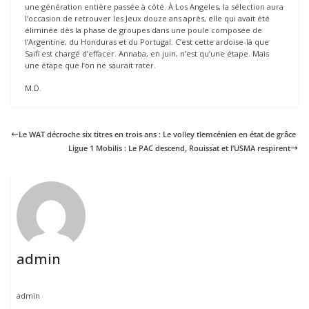
une génération entière passée à côté. À Los Angeles, la sélection aura
l’occasion de retrouver les Jeux douze ans après, elle qui avait été
éliminée dès la phase de groupes dans une poule composée de
l’Argentine, du Honduras et du Portugal. C’est cette ardoise-là que
Saifi est chargé d’effacer. Annaba, en juin, n’est qu’une étape. Mais
une étape que l’on ne saurait rater.
M.D.
Le WAT décroche six titres en trois ans : Le volley tlemcénien en état de grâce
Ligue 1 Mobilis : Le PAC descend, Rouissat et l’USMA respirent
admin
admin