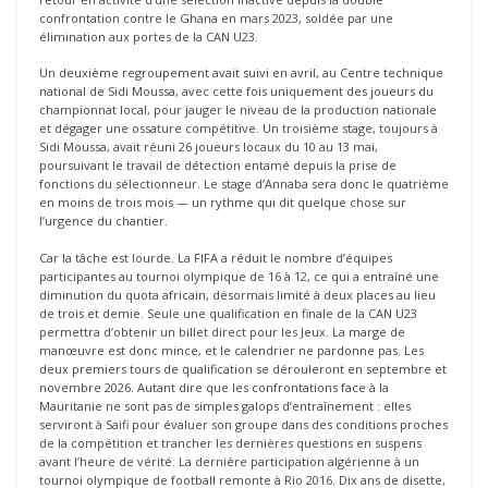
confrontation contre le Ghana en mars 2023, soldée par une
élimination aux portes de la CAN U23.
Un deuxième regroupement avait suivi en avril, au Centre technique
national de Sidi Moussa, avec cette fois uniquement des joueurs du
championnat local, pour jauger le niveau de la production nationale
et dégager une ossature compétitive. Un troisième stage, toujours à
Sidi Moussa, avait réuni 26 joueurs locaux du 10 au 13 mai,
poursuivant le travail de détection entamé depuis la prise de
fonctions du sélectionneur. Le stage d’Annaba sera donc le quatrième
en moins de trois mois — un rythme qui dit quelque chose sur
l’urgence du chantier.
Car la tâche est lourde. La FIFA a réduit le nombre d’équipes
participantes au tournoi olympique de 16 à 12, ce qui a entraîné une
diminution du quota africain, désormais limité à deux places au lieu
de trois et demie. Seule une qualification en finale de la CAN U23
permettra d’obtenir un billet direct pour les Jeux. La marge de
manœuvre est donc mince, et le calendrier ne pardonne pas. Les
deux premiers tours de qualification se dérouleront en septembre et
novembre 2026. Autant dire que les confrontations face à la
Mauritanie ne sont pas de simples galops d’entraînement : elles
serviront à Saifi pour évaluer son groupe dans des conditions proches
de la compétition et trancher les dernières questions en suspens
avant l’heure de vérité. La dernière participation algérienne à un
tournoi olympique de football remonte à Rio 2016. Dix ans de disette,