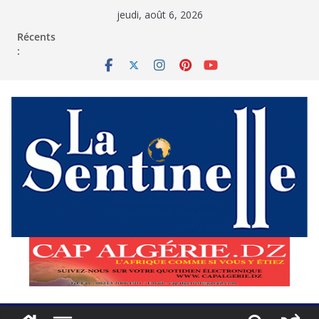
Passer
jeudi, août 6, 2026
au
contenu
Récents
: