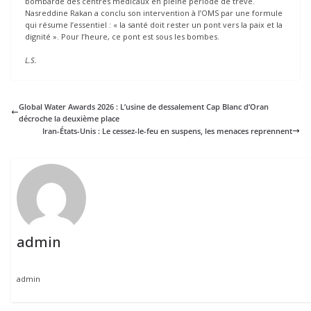
bombarde des centres médicaux en pleine période de trêve.
Nasreddine Rakan a conclu son intervention à l’OMS par une formule
qui résume l’essentiel : « la santé doit rester un pont vers la paix et la
dignité ». Pour l’heure, ce pont est sous les bombes.
L.S.
Global Water Awards 2026 : L’usine de dessalement Cap Blanc d’Oran
décroche la deuxième place
Iran-États-Unis : Le cessez-le-feu en suspens, les menaces reprennent
admin
admin