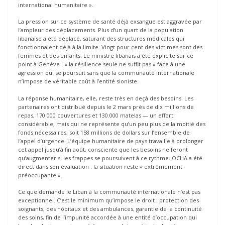
international humanitaire ».
La pression sur ce système de santé déjà exsangue est aggravée par
l’ampleur des déplacements. Plus d’un quart de la population
libanaise a été déplacé, saturant des structures médicales qui
fonctionnaient déjà à la limite. Vingt pour cent des victimes sont des
femmes et des enfants. Le ministre libanais a été explicite sur ce
point à Genève : « la résilience seule ne suffit pas » face à une
agression qui se poursuit sans que la communauté internationale
n’impose de véritable coût à l’entité sioniste.
La réponse humanitaire, elle, reste très en deçà des besoins. Les
partenaires ont distribué depuis le 2 mars près de dix millions de
repas, 170.000 couvertures et 130.000 matelas — un effort
considérable, mais qui ne représente qu’un peu plus de la moitié des
fonds nécessaires, soit 158 millions de dollars sur l’ensemble de
l’appel d’urgence. L’équipe humanitaire de pays travaille à prolonger
cet appel jusqu’à fin août, consciente que les besoins ne feront
qu’augmenter si les frappes se poursuivent à ce rythme. OCHA a été
direct dans son évaluation : la situation reste « extrêmement
préoccupante ».
Ce que demande le Liban à la communauté internationale n’est pas
exceptionnel. C’est le minimum qu’impose le droit : protection des
soignants, des hôpitaux et des ambulances, garantie de la continuité
des soins, fin de l’impunité accordée à une entité d’occupation qui