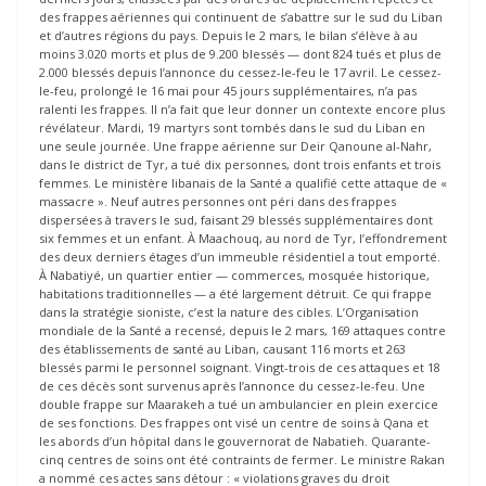
des frappes aériennes qui continuent de s’abattre sur le sud du Liban
et d’autres régions du pays. Depuis le 2 mars, le bilan s’élève à au
moins 3.020 morts et plus de 9.200 blessés — dont 824 tués et plus de
2.000 blessés depuis l’annonce du cessez-le-feu le 17 avril. Le cessez-
le-feu, prolongé le 16 mai pour 45 jours supplémentaires, n’a pas
ralenti les frappes. Il n’a fait que leur donner un contexte encore plus
révélateur. Mardi, 19 martyrs sont tombés dans le sud du Liban en
une seule journée. Une frappe aérienne sur Deir Qanoune al-Nahr,
dans le district de Tyr, a tué dix personnes, dont trois enfants et trois
femmes. Le ministère libanais de la Santé a qualifié cette attaque de «
massacre ». Neuf autres personnes ont péri dans des frappes
dispersées à travers le sud, faisant 29 blessés supplémentaires dont
six femmes et un enfant. À Maachouq, au nord de Tyr, l’effondrement
des deux derniers étages d’un immeuble résidentiel a tout emporté.
À Nabatiyé, un quartier entier — commerces, mosquée historique,
habitations traditionnelles — a été largement détruit. Ce qui frappe
dans la stratégie sioniste, c’est la nature des cibles. L’Organisation
mondiale de la Santé a recensé, depuis le 2 mars, 169 attaques contre
des établissements de santé au Liban, causant 116 morts et 263
blessés parmi le personnel soignant. Vingt-trois de ces attaques et 18
de ces décès sont survenus après l’annonce du cessez-le-feu. Une
double frappe sur Maarakeh a tué un ambulancier en plein exercice
de ses fonctions. Des frappes ont visé un centre de soins à Qana et
les abords d’un hôpital dans le gouvernorat de Nabatieh. Quarante-
cinq centres de soins ont été contraints de fermer. Le ministre Rakan
a nommé ces actes sans détour : « violations graves du droit