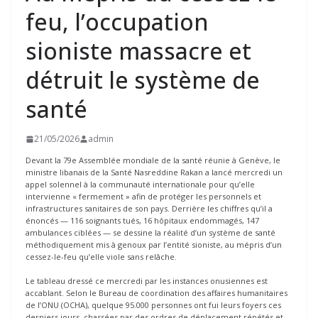
feu, l’occupation
sioniste massacre et
détruit le système de
santé
21/05/2026
admin
Devant la 79e Assemblée mondiale de la santé réunie à Genève, le
ministre libanais de la Santé Nasreddine Rakan a lancé mercredi un
appel solennel à la communauté internationale pour qu’elle
intervienne « fermement » afin de protéger les personnels et
infrastructures sanitaires de son pays. Derrière les chiffres qu’il a
énoncés — 116 soignants tués, 16 hôpitaux endommagés, 147
ambulances ciblées — se dessine la réalité d’un système de santé
méthodiquement mis à genoux par l’entité sioniste, au mépris d’un
cessez-le-feu qu’elle viole sans relâche.
Le tableau dressé ce mercredi par les instances onusiennes est
accablant. Selon le Bureau de coordination des affaires humanitaires
de l’ONU (OCHA), quelque 95.000 personnes ont fui leurs foyers ces
derniers jours, chassées par des ordres de déplacement répétés et