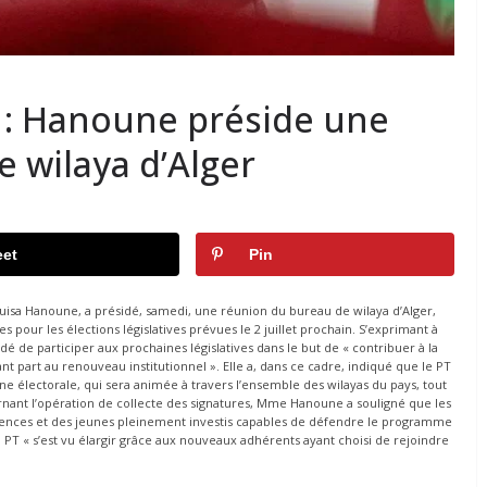
rs : Hanoune préside une
 wilaya d’Alger
et
Pin
ouisa Hanoune, a présidé, samedi, une réunion du bureau de wilaya d’Alger,
s pour les élections législatives prévues le 2 juillet prochain. S’exprimant à
 de participer aux prochaines législatives dans le but de « contribuer à la
 part au renouveau institutionnel ». Elle a, dans ce cadre, indiqué que le PT
agne électorale, qui sera animée à travers l’ensemble des wilayas du pays, tout
ernant l’opération de collecte des signatures, Mme Hanoune a souligné que les
tences et des jeunes pleinement investis capables de défendre le programme
du PT « s’est vu élargir grâce aux nouveaux adhérents ayant choisi de rejoindre