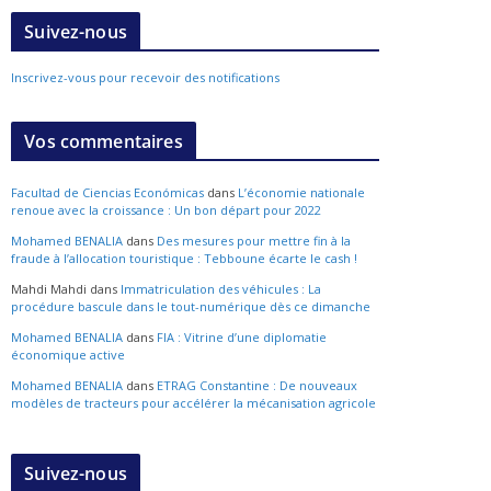
Suivez-nous
Inscrivez-vous pour recevoir des notifications
Vos commentaires
Facultad de Ciencias Económicas
dans
L’économie nationale
renoue avec la croissance : Un bon départ pour 2022
Mohamed BENALIA
dans
Des mesures pour mettre fin à la
fraude à l’allocation touristique : Tebboune écarte le cash !
Mahdi Mahdi
dans
Immatriculation des véhicules : La
procédure bascule dans le tout-numérique dès ce dimanche
Mohamed BENALIA
dans
FIA : Vitrine d’une diplomatie
économique active
Mohamed BENALIA
dans
ETRAG Constantine : De nouveaux
modèles de tracteurs pour accélérer la mécanisation agricole
Suivez-nous