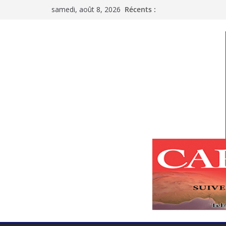
Passer
samedi, août 8, 2026
Récents :
au
contenu