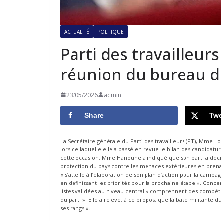
ACTUALITÉ
POLITIQUE
Parti des travailleu
réunion du bureau de
23/05/2026
admin
Share
Twe
La Secrétaire générale du Parti des travailleurs (PT), Mme L
lors de laquelle elle a passé en revue le bilan des candidature
cette occasion, Mme Hanoune a indiqué que son parti a décidé
protection du pays contre les menaces extérieures en prenant
« s’attelle à l’élaboration de son plan d’action pour la camp
en définissant les priorités pour la prochaine étape ». Conc
listes validées au niveau central « comprennent des compé
du parti ». Elle a relevé, à ce propos, que la base militante 
ses rangs ».