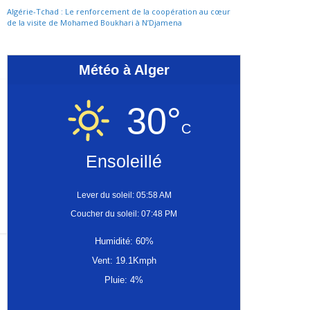
Algérie-Tchad : Le renforcement de la coopération au cœur
de la visite de Mohamed Boukhari à N’Djamena
Météo à Alger
30°
C
Ensoleillé
Lever du soleil: 05:58 AM
Coucher du soleil: 07:48 PM
Humidité: 60%
Vent: 19.1Kmph
Pluie: 4%