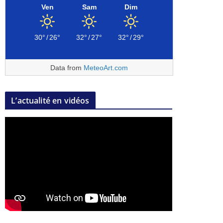
Ven
Sam
Dim
30°
/
26°
32°
/
27°
32°
/
29°
Data from
MeteoArt.com
L’actualité en vidéos