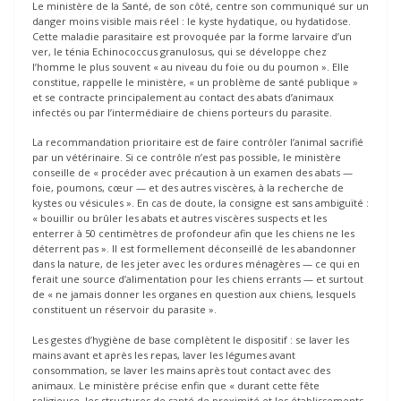
Le ministère de la Santé, de son côté, centre son communiqué sur un
danger moins visible mais réel : le kyste hydatique, ou hydatidose.
Cette maladie parasitaire est provoquée par la forme larvaire d’un
ver, le ténia Echinococcus granulosus, qui se développe chez
l’homme le plus souvent « au niveau du foie ou du poumon ». Elle
constitue, rappelle le ministère, « un problème de santé publique »
et se contracte principalement au contact des abats d’animaux
infectés ou par l’intermédiaire de chiens porteurs du parasite.
La recommandation prioritaire est de faire contrôler l’animal sacrifié
par un vétérinaire. Si ce contrôle n’est pas possible, le ministère
conseille de « procéder avec précaution à un examen des abats —
foie, poumons, cœur — et des autres viscères, à la recherche de
kystes ou vésicules ». En cas de doute, la consigne est sans ambiguïté :
« bouillir ou brûler les abats et autres viscères suspects et les
enterrer à 50 centimètres de profondeur afin que les chiens ne les
déterrent pas ». Il est formellement déconseillé de les abandonner
dans la nature, de les jeter avec les ordures ménagères — ce qui en
ferait une source d’alimentation pour les chiens errants — et surtout
de « ne jamais donner les organes en question aux chiens, lesquels
constituent un réservoir du parasite ».
Les gestes d’hygiène de base complètent le dispositif : se laver les
mains avant et après les repas, laver les légumes avant
consommation, se laver les mains après tout contact avec des
animaux. Le ministère précise enfin que « durant cette fête
religieuse, les structures de santé de proximité et les établissements