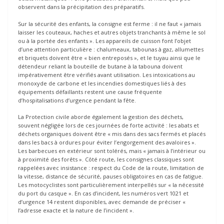
observent dans la précipitation des préparatifs.
Sur la sécurité des enfants, la consigne est ferme : il ne faut « jamais
laisser les couteaux, haches et autres objets tranchants à même le sol
ou à la portée des enfants ». Les appareils de cuisson font l’objet
d’une attention particulière : chalumeaux, tabounas à gaz, allumettes
et briquets doivent être « bien entreposés », et le tuyau ainsi que le
détendeur reliant la bouteille de butane à la tabouna doivent
impérativement être vérifiés avant utilisation. Les intoxications au
monoxyde de carbone et les incendies domestiques liés à des
équipements défaillants restent une cause fréquente
d’hospitalisations d’urgence pendant la fête.
La Protection civile aborde également la gestion des déchets,
souvent négligée lors de ces journées de forte activité : les abats et
déchets organiques doivent être « mis dans des sacs fermés et placés
dans les bacs à ordures pour éviter l’engorgement des avaloires ».
Les barbecues en extérieur sont tolérés, mais « jamais à l’intérieur ou
à proximité des forêts ». Côté route, les consignes classiques sont
rappelées avec insistance : respect du Code de la route, limitation de
la vitesse, distance de sécurité, pauses obligatoires en cas de fatigue.
Les motocyclistes sont particulièrement interpellés sur « la nécessité
du port du casque ». En cas d’incident, les numéros vert 1021 et
d’urgence 14 restent disponibles, avec demande de préciser «
l’adresse exacte et la nature de l’incident ».