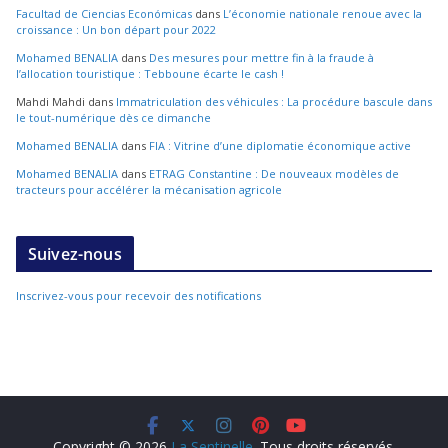
Facultad de Ciencias Económicas
dans
L’économie nationale renoue avec la
croissance : Un bon départ pour 2022
Mohamed BENALIA
dans
Des mesures pour mettre fin à la fraude à
l’allocation touristique : Tebboune écarte le cash !
Mahdi Mahdi
dans
Immatriculation des véhicules : La procédure bascule dans
le tout-numérique dès ce dimanche
Mohamed BENALIA
dans
FIA : Vitrine d’une diplomatie économique active
Mohamed BENALIA
dans
ETRAG Constantine : De nouveaux modèles de
tracteurs pour accélérer la mécanisation agricole
Suivez-nous
Inscrivez-vous pour recevoir des notifications
Copyright © 2026
La Sentinelle
. Tous droits réservés.