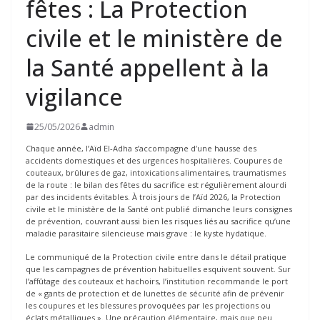
fêtes : La Protection
civile et le ministère de
la Santé appellent à la
vigilance
25/05/2026
admin
Chaque année, l’Aïd El-Adha s’accompagne d’une hausse des
accidents domestiques et des urgences hospitalières. Coupures de
couteaux, brûlures de gaz, intoxications alimentaires, traumatismes
de la route : le bilan des fêtes du sacrifice est régulièrement alourdi
par des incidents évitables. À trois jours de l’Aïd 2026, la Protection
civile et le ministère de la Santé ont publié dimanche leurs consignes
de prévention, couvrant aussi bien les risques liés au sacrifice qu’une
maladie parasitaire silencieuse mais grave : le kyste hydatique.
Le communiqué de la Protection civile entre dans le détail pratique
que les campagnes de prévention habituelles esquivent souvent. Sur
l’affûtage des couteaux et hachoirs, l’institution recommande le port
de « gants de protection et de lunettes de sécurité afin de prévenir
les coupures et les blessures provoquées par les projections ou
éclats métalliques ». Une précaution élémentaire, mais que peu