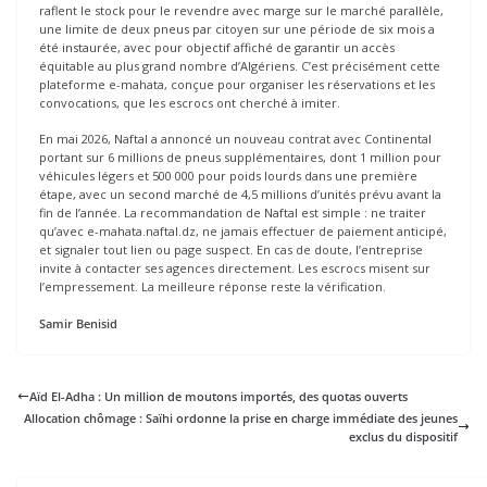
raflent le stock pour le revendre avec marge sur le marché parallèle,
une limite de deux pneus par citoyen sur une période de six mois a
été instaurée, avec pour objectif affiché de garantir un accès
équitable au plus grand nombre d’Algériens. C’est précisément cette
plateforme e-mahata, conçue pour organiser les réservations et les
convocations, que les escrocs ont cherché à imiter.
En mai 2026, Naftal a annoncé un nouveau contrat avec Continental
portant sur 6 millions de pneus supplémentaires, dont 1 million pour
véhicules légers et 500 000 pour poids lourds dans une première
étape, avec un second marché de 4,5 millions d’unités prévu avant la
fin de l’année. La recommandation de Naftal est simple : ne traiter
qu’avec e-mahata.naftal.dz, ne jamais effectuer de paiement anticipé,
et signaler tout lien ou page suspect. En cas de doute, l’entreprise
invite à contacter ses agences directement. Les escrocs misent sur
l’empressement. La meilleure réponse reste la vérification.
Samir Benisid
Aïd El-Adha : Un million de moutons importés, des quotas ouverts
Allocation chômage : Saïhi ordonne la prise en charge immédiate des jeunes
exclus du dispositif