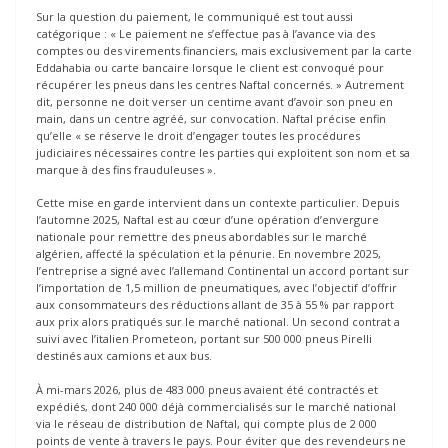
Sur la question du paiement, le communiqué est tout aussi
catégorique : « Le paiement ne s’effectue pas à l’avance via des
comptes ou des virements financiers, mais exclusivement par la carte
Eddahabia ou carte bancaire lorsque le client est convoqué pour
récupérer les pneus dans les centres Naftal concernés. » Autrement
dit, personne ne doit verser un centime avant d’avoir son pneu en
main, dans un centre agréé, sur convocation. Naftal précise enfin
qu’elle « se réserve le droit d’engager toutes les procédures
judiciaires nécessaires contre les parties qui exploitent son nom et sa
marque à des fins frauduleuses ».
Cette mise en garde intervient dans un contexte particulier. Depuis
l’automne 2025, Naftal est au cœur d’une opération d’envergure
nationale pour remettre des pneus abordables sur le marché
algérien, affecté la spéculation et la pénurie. En novembre 2025,
l’entreprise a signé avec l’allemand Continental un accord portant sur
l’importation de 1,5 million de pneumatiques, avec l’objectif d’offrir
aux consommateurs des réductions allant de 35 à 55 % par rapport
aux prix alors pratiqués sur le marché national. Un second contrat a
suivi avec l’italien Prometeon, portant sur 500 000 pneus Pirelli
destinés aux camions et aux bus.
À mi-mars 2026, plus de 483 000 pneus avaient été contractés et
expédiés, dont 240 000 déjà commercialisés sur le marché national
via le réseau de distribution de Naftal, qui compte plus de 2 000
points de vente à travers le pays. Pour éviter que des revendeurs ne