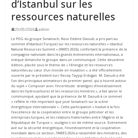
d’Istanbul sur les
ressources naturelles
25/05/2026
admin
Le PDG du groupe Sonatrach, Nour Eddine Daoudi, a pris part au
sommet d’Istanbul (Turquie) sur les ressources naturelles « Istanbul
Natural Resources Summit » (INRES 2026), confortant la présence de la
compagnie nationale dans les grands évènements internationaux, a
indiqué dimanche le groupe dans un communiqué. Cette deuxième
édition, placée sous le thème de « l’énergie et les ressources
naturelles au cœur d’un monde en mutation », a été officiellement
ouverte par le président turc Recep Tayyip Erdogan. M. Daoudi a été
l’un des principaux animateurs du premier panel, qui a tourné autour
du sujet « Composer avec l’incertitude: stratégies d’investissement
dans les hydrocarbures et les ressources minières », a fait savoir le
communiqué, ajoutant que la présence de M. Daoudi à ce sommet
« reflète le rôle important que joue Sonatrach sur la scène
énergétique internationale ». Cette participation « traduit à la fois
l’excellence de la coopération entre le groupe pétrolier et les
entreprises turques, et les relations fraternelles entre l’Algérie et la
République de Turquie », souligne-t-on de même source. Evènement
axé sur la sécurité énergétique, l’investissement et la coopération
mondiale dans ce secteur, l’INRES 2026 a rassemblé des ministres, des