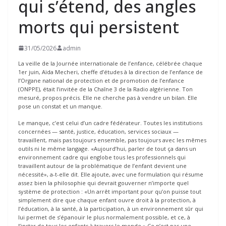
qui s’étend, des angles
morts qui persistent
31/05/2026
admin
La veille de la Journée internationale de l’enfance, célébrée chaque
1er juin, Aïda Mecheri, cheffe d’études à la direction de l’enfance de
l’Organe national de protection et de promotion de l’enfance
(ONPPE), était l’invitée de la Chaîne 3 de la Radio algérienne. Ton
mesuré, propos précis. Elle ne cherche pas à vendre un bilan. Elle
pose un constat et un manque.
Le manque, c’est celui d’un cadre fédérateur. Toutes les institutions
concernées — santé, justice, éducation, services sociaux —
travaillent, mais pas toujours ensemble, pas toujours avec les mêmes
outils ni le même langage. «Aujourd’hui, parler de tout ça dans un
environnement cadre qui englobe tous les professionnels qui
travaillent autour de la problématique de l’enfant devient une
nécessité», a-t-elle dit. Elle ajoute, avec une formulation qui résume
assez bien la philosophie qui devrait gouverner n’importe quel
système de protection : «Un arrêt important pour qu’on puisse tout
simplement dire que chaque enfant ouvre droit à la protection, à
l’éducation, à la santé, à la participation, à un environnement sûr qui
lui permet de s’épanouir le plus normalement possible, et ce, à
l’instar de tous les enfants à travers le monde.» Ce n’est pas une