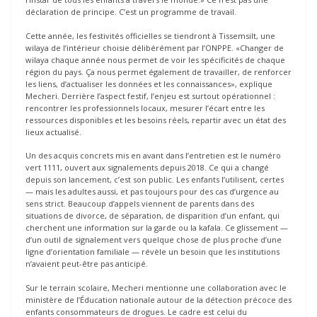
déclaration de principe. C’est un programme de travail.
Cette année, les festivités officielles se tiendront à Tissemsilt, une
wilaya de l’intérieur choisie délibérément par l’ONPPE. «Changer de
wilaya chaque année nous permet de voir les spécificités de chaque
région du pays. Ça nous permet également de travailler, de renforcer
les liens, d’actualiser les données et les connaissances», explique
Mecheri. Derrière l’aspect festif, l’enjeu est surtout opérationnel :
rencontrer les professionnels locaux, mesurer l’écart entre les
ressources disponibles et les besoins réels, repartir avec un état des
lieux actualisé.
Un des acquis concrets mis en avant dans l’entretien est le numéro
vert 1111, ouvert aux signalements depuis 2018. Ce qui a changé
depuis son lancement, c’est son public. Les enfants l’utilisent, certes
— mais les adultes aussi, et pas toujours pour des cas d’urgence au
sens strict. Beaucoup d’appels viennent de parents dans des
situations de divorce, de séparation, de disparition d’un enfant, qui
cherchent une information sur la garde ou la kafala. Ce glissement —
d’un outil de signalement vers quelque chose de plus proche d’une
ligne d’orientation familiale — révèle un besoin que les institutions
n’avaient peut-être pas anticipé.
Sur le terrain scolaire, Mecheri mentionne une collaboration avec le
ministère de l’Éducation nationale autour de la détection précoce des
enfants consommateurs de drogues. Le cadre est celui du