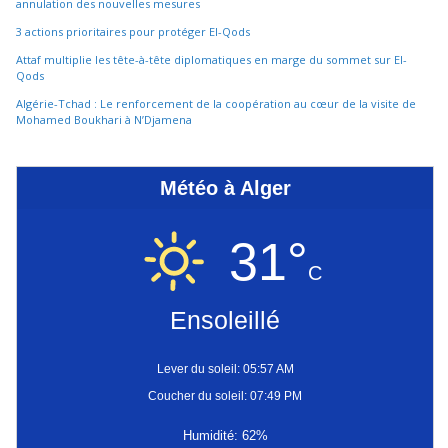
annulation des nouvelles mesures
3 actions prioritaires pour protéger El-Qods
Attaf multiplie les tête-à-tête diplomatiques en marge du sommet sur El-
Qods
Algérie-Tchad : Le renforcement de la coopération au cœur de la visite de
Mohamed Boukhari à N’Djamena
Météo à Alger
31°
C
Ensoleillé
Lever du soleil: 05:57 AM
Coucher du soleil: 07:49 PM
Humidité: 62%