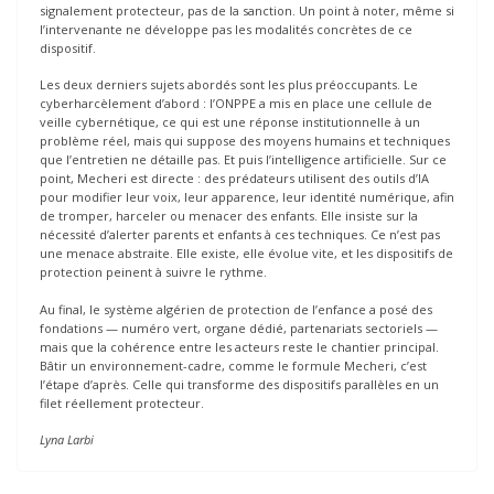
signalement protecteur, pas de la sanction. Un point à noter, même si
l’intervenante ne développe pas les modalités concrètes de ce
dispositif.
Les deux derniers sujets abordés sont les plus préoccupants. Le
cyberharcèlement d’abord : l’ONPPE a mis en place une cellule de
veille cybernétique, ce qui est une réponse institutionnelle à un
problème réel, mais qui suppose des moyens humains et techniques
que l’entretien ne détaille pas. Et puis l’intelligence artificielle. Sur ce
point, Mecheri est directe : des prédateurs utilisent des outils d’IA
pour modifier leur voix, leur apparence, leur identité numérique, afin
de tromper, harceler ou menacer des enfants. Elle insiste sur la
nécessité d’alerter parents et enfants à ces techniques. Ce n’est pas
une menace abstraite. Elle existe, elle évolue vite, et les dispositifs de
protection peinent à suivre le rythme.
Au final, le système algérien de protection de l’enfance a posé des
fondations — numéro vert, organe dédié, partenariats sectoriels —
mais que la cohérence entre les acteurs reste le chantier principal.
Bâtir un environnement-cadre, comme le formule Mecheri, c’est
l’étape d’après. Celle qui transforme des dispositifs parallèles en un
filet réellement protecteur.
Lyna Larbi