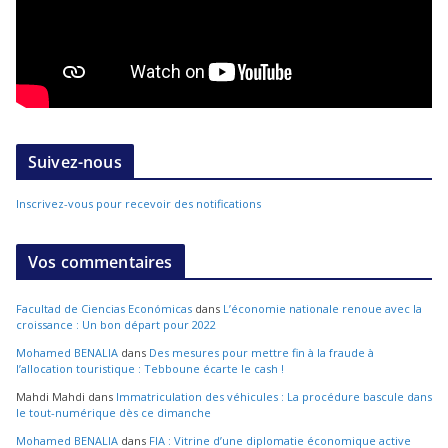
Suivez-nous
Inscrivez-vous pour recevoir des notifications
Vos commentaires
Facultad de Ciencias Económicas
dans
L’économie nationale renoue avec la
croissance : Un bon départ pour 2022
Mohamed BENALIA
dans
Des mesures pour mettre fin à la fraude à
l’allocation touristique : Tebboune écarte le cash !
Mahdi Mahdi
dans
Immatriculation des véhicules : La procédure bascule dans
le tout-numérique dès ce dimanche
Mohamed BENALIA
dans
FIA : Vitrine d’une diplomatie économique active