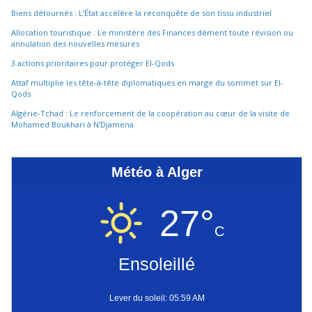
Biens détournés : L’État accélère la reconquête de son tissu industriel
Allocation touristique : Le ministère des Finances dément toute révision ou
annulation des nouvelles mesures
3 actions prioritaires pour protéger El-Qods
Attaf multiplie les tête-à-tête diplomatiques en marge du sommet sur El-
Qods
Algérie-Tchad : Le renforcement de la coopération au cœur de la visite de
Mohamed Boukhari à N’Djamena
Météo à Alger
27°
C
Ensoleillé
Lever du soleil: 05:59 AM