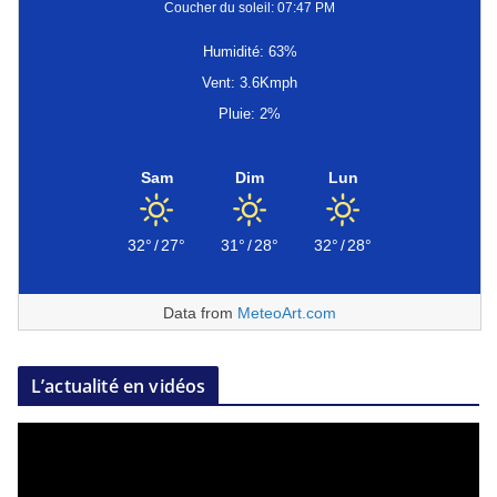
Coucher du soleil: 07:47 PM
Humidité: 63%
Vent: 3.6Kmph
Pluie: 2%
Sam
Dim
Lun
32°
/
27°
31°
/
28°
32°
/
28°
Data from
MeteoArt.com
L’actualité en vidéos