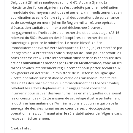
Belgique à 28 milles nautiques au nord d’El Aouana (Jijel) ». La
réactivité des forces algériennes s’est traduite par une mobilisation
immédiate des moyens nautiques et aériens. « Immédiatement et en
coordination avec le Centre régional des opérations de surveillance
et de sauvetage en mer (Jijel en 5e Région militaire), une opération
d’évacuation sanitaire en mer a été déclenchée à travers
l’engagement de l’hélicoptère de recherche et de sauvetage +AS-16+
relevant du 560e Escadron des hélicoptères de recherche et de
sauvetage », précise le ministère. Le marin blessé « a été
immédiatement évacué vers l’aéroport de Tahir (Jijel) et transféré par
les agents de la Protection civile à l’hôpital de Tahir pour recevoir les
soins nécessaires ». Cette intervention s’inscrit dans la continuité des
actions humanitaires menées par l’ANP en Méditerranée, zone où les
forces navales interviennent régulièrement pour porter secours aux
navigateurs en détresse. Le ministère de la Défense souligne que
« cette opération s’inscrit dans le cadre des missions humanitaires
des unités des Garde-côtes du Commandement des Forces navales,
reflétant les efforts déployés et leur engagement constant à
intervenir pour sauver des vies humaines en mer, quelles que soient
les circonstances ». Cette mission de sauvetage illustre parfaitement
la doctrine humanitaire de l’Armée nationale populaire qui place la
sauvegarde des vies humaines au cœur de ses préoccupations
opérationnelles, confirmant ainsi le rôle stabilisateur de l’Algérie dans
l’espace méditerranéen.
Chokri Hafed