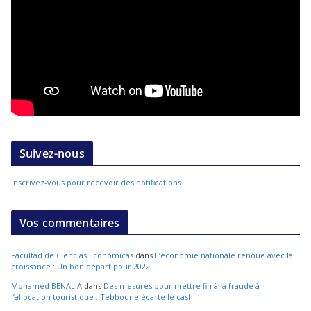
Suivez-nous
Inscrivez-vous pour recevoir des notifications
Vos commentaires
Facultad de Ciencias Económicas
dans
L’économie nationale renoue avec la
croissance : Un bon départ pour 2022
Mohamed BENALIA
dans
Des mesures pour mettre fin à la fraude à
l’allocation touristique : Tebboune écarte le cash !