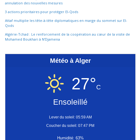
annulation des nouvelles mesures
3 actions prioritaires pour protéger El-Qods
Attaf multiplie les tête-à-tête diplomatiques en marge du sommet sur El-
Qods
Algérie-Tchad : Le renforcement de la coopération au cœur de la visite de
Mohamed Boukhari à N’Djamena
Météo à Alger
27°
C
Ensoleillé
Lever du soleil: 05:59 AM
Coucher du soleil: 07:47 PM
Humidité: 63%