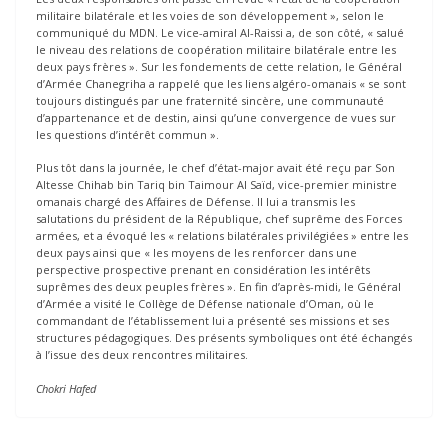
militaire bilatérale et les voies de son développement », selon le
communiqué du MDN. Le vice-amiral Al-Raissi a, de son côté, « salué
le niveau des relations de coopération militaire bilatérale entre les
deux pays frères ». Sur les fondements de cette relation, le Général
d’Armée Chanegriha a rappelé que les liens algéro-omanais « se sont
toujours distingués par une fraternité sincère, une communauté
d’appartenance et de destin, ainsi qu’une convergence de vues sur
les questions d’intérêt commun ».
Plus tôt dans la journée, le chef d’état-major avait été reçu par Son
Altesse Chihab bin Tariq bin Taimour Al Saïd, vice-premier ministre
omanais chargé des Affaires de Défense. Il lui a transmis les
salutations du président de la République, chef suprême des Forces
armées, et a évoqué les « relations bilatérales privilégiées » entre les
deux pays ainsi que « les moyens de les renforcer dans une
perspective prospective prenant en considération les intérêts
suprêmes des deux peuples frères ». En fin d’après-midi, le Général
d’Armée a visité le Collège de Défense nationale d’Oman, où le
commandant de l’établissement lui a présenté ses missions et ses
structures pédagogiques. Des présents symboliques ont été échangés
à l’issue des deux rencontres militaires.
Chokri Hafed