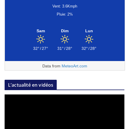
Vent: 3.6Kmph
Pluie: 2%
Sam
Dim
Lun
32°
/
27°
31°
/
28°
32°
/
28°
Data from
MeteoArt.com
L’actualité en vidéos