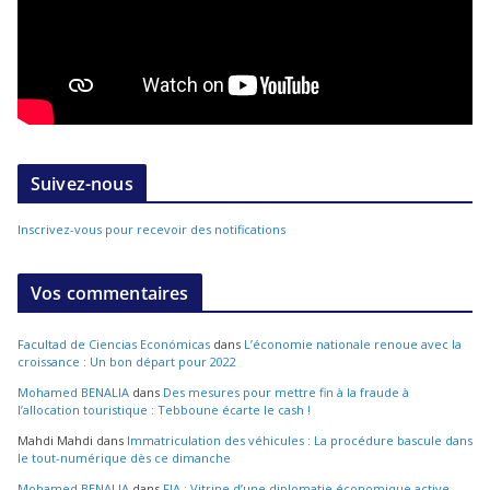
Suivez-nous
Inscrivez-vous pour recevoir des notifications
Vos commentaires
Facultad de Ciencias Económicas
dans
L’économie nationale renoue avec la
croissance : Un bon départ pour 2022
Mohamed BENALIA
dans
Des mesures pour mettre fin à la fraude à
l’allocation touristique : Tebboune écarte le cash !
Mahdi Mahdi
dans
Immatriculation des véhicules : La procédure bascule dans
le tout-numérique dès ce dimanche
Mohamed BENALIA
dans
FIA : Vitrine d’une diplomatie économique active