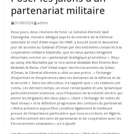
partenariat militaire
01/06/2026
admin
Deux jours, deux réunions de fond. Le Général d’Armée Saïd
Chanegriha, ministre délégué auprès du ministre de la Défense
nationale et chef d’état-major de l’ANP, a bouclé lundi le deuxième
jour de sa visite au Sultanat d’Oman par des entretiens consacrés à la
coopération militaire bilatérale, que les deux parties désignent
désormais comme un « partenariat stratégique prometteur ». Reçu
au camp d’Al-Murtafa’a par le vice-amiral Abdallah Ben Khemis Ben
Abdallah Al-Raissi, chef d’état-major des forces armées du Sultan
d’Oman, le Général d’Armée a ciblé un axe précis : « l’échange
d’expertises et d’expériences dans les domaines de la défense et de
la sécurité ». Dans son allocution, il a rappelé que « ces relations ont
connu, ces derniers temps, un essor remarquable et une dynamique
particulièrement soutenue, sous l’impulsion de la volonté sincère qui
anime les dirigeants des deux pays », citant « l’échange de visites de
haut niveau » et la définition progressive des contours du partenariat.
« Notre présence aujourd’hui constitue également la meilleure
preuve de l’importance particulière que nous accordons, en Algérie,
au renforcement des liens de partenariat et de coopération avec les
Forces armées omanaises », a-t-il ajouté.
Les deux responsables ont passé en revue « l’état de la coopération