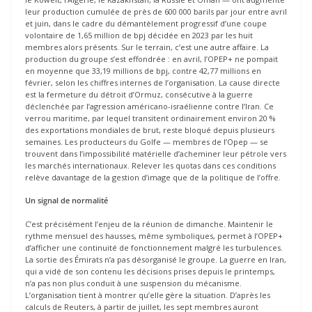
leur production cumulée de près de 600 000 barils par jour entre avril
et juin, dans le cadre du démantèlement progressif d’une coupe
volontaire de 1,65 million de bpj décidée en 2023 par les huit
membres alors présents. Sur le terrain, c’est une autre affaire. La
production du groupe s’est effondrée : en avril, l’OPEP+ ne pompait
en moyenne que 33,19 millions de bpj, contre 42,77 millions en
février, selon les chiffres internes de l’organisation. La cause directe
est la fermeture du détroit d’Ormuz, consécutive à la guerre
déclenchée par l’agression américano-israélienne contre l’Iran. Ce
verrou maritime, par lequel transitent ordinairement environ 20 %
des exportations mondiales de brut, reste bloqué depuis plusieurs
semaines. Les producteurs du Golfe — membres de l’Opep — se
trouvent dans l’impossibilité matérielle d’acheminer leur pétrole vers
les marchés internationaux. Relever les quotas dans ces conditions
relève davantage de la gestion d’image que de la politique de l’offre.
Un signal de normalité
C’est précisément l’enjeu de la réunion de dimanche. Maintenir le
rythme mensuel des hausses, même symboliques, permet à l’OPEP+
d’afficher une continuité de fonctionnement malgré les turbulences.
La sortie des Émirats n’a pas désorganisé le groupe. La guerre en Iran,
qui a vidé de son contenu les décisions prises depuis le printemps,
n’a pas non plus conduit à une suspension du mécanisme.
L’organisation tient à montrer qu’elle gère la situation. D’après les
calculs de Reuters, à partir de juillet, les sept membres auront