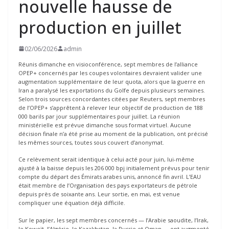
nouvelle hausse de
production en juillet
02/06/2026
admin
Réunis dimanche en visioconférence, sept membres de l’alliance
OPEP+ concernés par les coupes volontaires devraient valider une
augmentation supplémentaire de leur quota, alors que la guerre en
Iran a paralysé les exportations du Golfe depuis plusieurs semaines.
Selon trois sources concordantes citées par Reuters, sept membres
de l’OPEP+ s’apprêtent à relever leur objectif de production de 188
000 barils par jour supplémentaires pour juillet. La réunion
ministérielle est prévue dimanche sous format virtuel. Aucune
décision finale n’a été prise au moment de la publication, ont précisé
les mêmes sources, toutes sous couvert d’anonymat.
Ce relèvement serait identique à celui acté pour juin, lui-même
ajusté à la baisse depuis les 206 000 bpj initialement prévus pour tenir
compte du départ des Émirats arabes unis, annoncé fin avril. L’EAU
était membre de l’Organisation des pays exportateurs de pétrole
depuis près de soixante ans. Leur sortie, en mai, est venue
compliquer une équation déjà difficile.
Sur le papier, les sept membres concernés — l’Arabie saoudite, l’Irak,
le Koweït, l’Algérie, le Kazakhstan, la Russie et Oman — ont augmenté