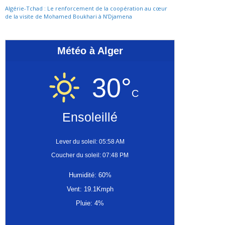
Algérie-Tchad : Le renforcement de la coopération au cœur
de la visite de Mohamed Boukhari à N’Djamena
Météo à Alger
30°
C
Ensoleillé
Lever du soleil: 05:58 AM
Coucher du soleil: 07:48 PM
Humidité: 60%
Vent: 19.1Kmph
Pluie: 4%