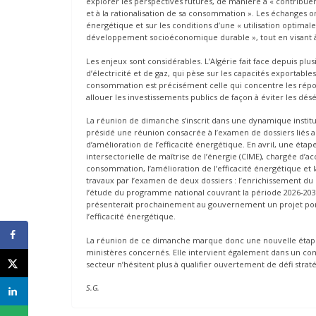
explorer les perspectives futures, de manière à « contribuer 
et à la rationalisation de sa consommation ». Les échanges on
énergétique et sur les conditions d’une « utilisation optim
développement socioéconomique durable », tout en visant à 
Les enjeux sont considérables. L’Algérie fait face depuis p
d’électricité et de gaz, qui pèse sur les capacités exportabl
consommation est précisément celle qui concentre les ré
allouer les investissements publics de façon à éviter les désé
La réunion de dimanche s’inscrit dans une dynamique institut
présidé une réunion consacrée à l’examen de dossiers liés 
d’amélioration de l’efficacité énergétique. En avril, une éta
intersectorielle de maîtrise de l’énergie (CIME), chargée d’ac
consommation, l’amélioration de l’efficacité énergétique e
travaux par l’examen de deux dossiers : l’enrichissement du p
l’étude du programme national couvrant la période 2026-203
présenterait prochainement au gouvernement un projet por
l’efficacité énergétique.
La réunion de ce dimanche marque donc une nouvelle étape d
ministères concernés. Elle intervient également dans un con
secteur n’hésitent plus à qualifier ouvertement de défi strat
S.G.