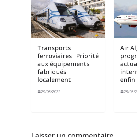
Transports
Air Al
ferroviaires : Priorité
prog
aux équipements
actua
fabriqués
inter
localement
enfin 
29/03/2022
29/03/
Laisser un commentaire