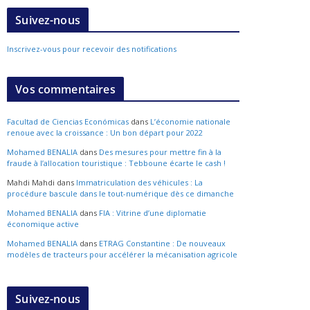
Suivez-nous
Inscrivez-vous pour recevoir des notifications
Vos commentaires
Facultad de Ciencias Económicas
dans
L’économie nationale
renoue avec la croissance : Un bon départ pour 2022
Mohamed BENALIA
dans
Des mesures pour mettre fin à la
fraude à l’allocation touristique : Tebboune écarte le cash !
Mahdi Mahdi
dans
Immatriculation des véhicules : La
procédure bascule dans le tout-numérique dès ce dimanche
Mohamed BENALIA
dans
FIA : Vitrine d’une diplomatie
économique active
Mohamed BENALIA
dans
ETRAG Constantine : De nouveaux
modèles de tracteurs pour accélérer la mécanisation agricole
Suivez-nous