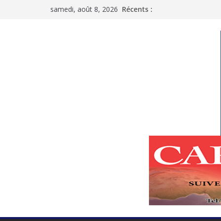
Passer
samedi, août 8, 2026
Récents :
au
contenu