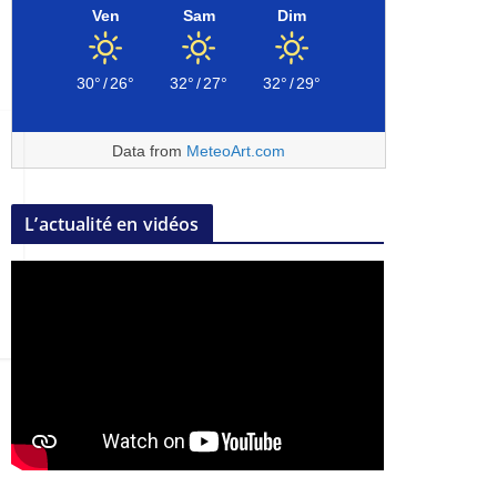
Ven
Sam
Dim
30°
/
26°
32°
/
27°
32°
/
29°
Data from
MeteoArt.com
L’actualité en vidéos