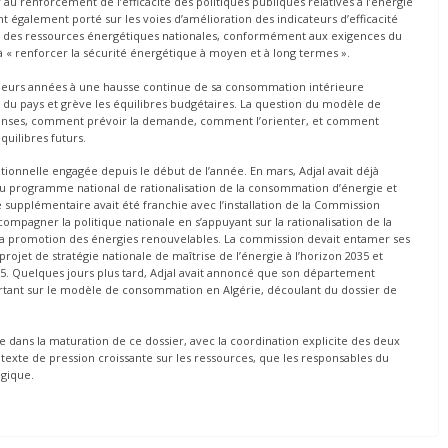
au renforcement de l’efficacité des politiques publiques relatives à l’énergie
t également porté sur les voies d’amélioration des indicateurs d’efficacité
ale des ressources énergétiques nationales, conformément aux exigences du
« renforcer la sécurité énergétique à moyen et à long termes ».
lusieurs années à une hausse continue de sa consommation intérieure
es du pays et grève les équilibres budgétaires. La question du modèle de
ponses, comment prévoir la demande, comment l’orienter, et comment
quilibres futurs.
ionnelle engagée depuis le début de l’année. En mars, Adjal avait déjà
au programme national de rationalisation de la consommation d’énergie et
pe supplémentaire avait été franchie avec l’installation de la Commission
compagner la politique nationale en s’appuyant sur la rationalisation de la
t la promotion des énergies renouvelables. La commission devait entamer ses
rojet de stratégie nationale de maîtrise de l’énergie à l’horizon 2035 et
5. Quelques jours plus tard, Adjal avait annoncé que son département
tant sur le modèle de consommation en Algérie, découlant du dossier de
ans la maturation de ce dossier, avec la coordination explicite des deux
texte de pression croissante sur les ressources, que les responsables du
égique.