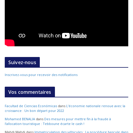
Suivez-nous
Inscrivez-vous pour recevoir des notifications
Vos commentaires
Facultad de Ciencias Económicas
dans
L’économie nationale renoue avec la
croissance : Un bon départ pour 2022
Mohamed BENALIA
dans
Des mesures pour mettre fin à la fraude à
l’allocation touristique : Tebboune écarte le cash !
Mahdi Mahdi
dans
Immatriculation des véhicules : La procédure bascule dans