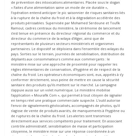
de prévention des intoxications alimentaires. Placée sous le slogan
« Faites d’une alimentation saine un mode de vie durable »,
l’opération entend anticiper le pic saisonnier de risques sanitaires liés
à la rupture de la chaîne du froid et à la dégradation accélérée des
produits périssables. Supervisée par Mohamed Serdoune et Toufik
Ramoul, cadres centraux du ministère, la cérémonie de lancement
s’est tenue en présence du directeur régional du commerce et du
directeur du commerce de la wilaya d’Alger, ainsi que de
représentants de plusieurs secteurs ministériels et organismes
partenaires. Le dispositif se déploiera dans l’ensemble des wilayas du
pays. Sorties sur le terrain, journées de sensibilisation, distribution de
dépliants aux consommateurs comme aux commerçants : le
ministère mise sur une approche de proximité pour rappeler les
règles élémentaires de conservation, d’hygiène et de respect de la
chaîne du froid. Les opérateurs économiques sont, eux, appelés à s’y
conformer strictement, sous peine de mettre en cause la sécurité
sanitaire des produits qu’ils mettent sur le marché. La campagne
s’appuie aussi sur un volet numérique. Le ministère mobilise
l’application « Mourafik Com », qui permet à tout citoyen de signaler
en temps réel une pratique commerciale suspecte. L’outil autorise
l’envoi de signalements géolocalisés, accompagnés de photos, qu’il
s’agisse de vente de produits avariés, de manquements à l’hygiène ou
de ruptures de la chaîne du froid. Les alertes sont transmises
directement aux services compétents pour traitement. En associant
contrôle administratif, sensibilisation de masse et participation
citoyenne, le ministère mise sur une réponse coordonnée à un