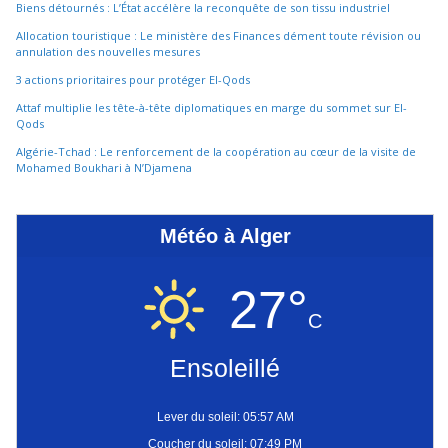
Biens détournés : L’État accélère la reconquête de son tissu industriel
Allocation touristique : Le ministère des Finances dément toute révision ou
annulation des nouvelles mesures
3 actions prioritaires pour protéger El-Qods
Attaf multiplie les tête-à-tête diplomatiques en marge du sommet sur El-
Qods
Algérie-Tchad : Le renforcement de la coopération au cœur de la visite de
Mohamed Boukhari à N’Djamena
Météo à Alger
27°
C
Ensoleillé
Lever du soleil: 05:57 AM
Coucher du soleil: 07:49 PM