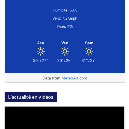
Humidité: 63%
Vent: 7.2Kmph
Pluie: 4%
Jeu
Ven
Sam
30°
/
27°
30°
/
26°
31°
/
27°
Data from
MeteoArt.com
L’actualité en vidéos