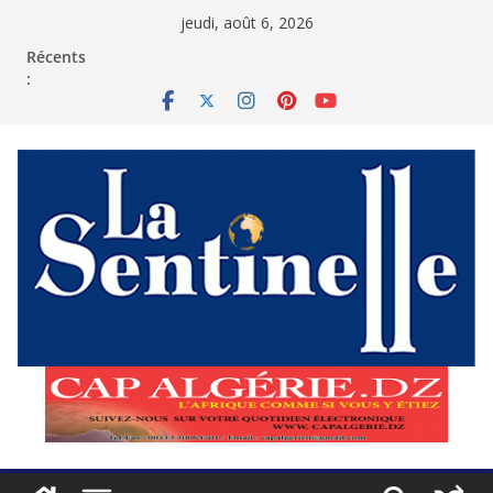
Passer
jeudi, août 6, 2026
au
contenu
Récents
: