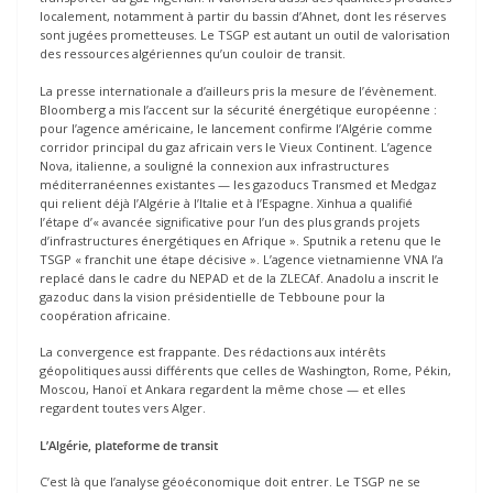
localement, notamment à partir du bassin d’Ahnet, dont les réserves
sont jugées prometteuses. Le TSGP est autant un outil de valorisation
des ressources algériennes qu’un couloir de transit.
La presse internationale a d’ailleurs pris la mesure de l’évènement.
Bloomberg a mis l’accent sur la sécurité énergétique européenne :
pour l’agence américaine, le lancement confirme l’Algérie comme
corridor principal du gaz africain vers le Vieux Continent. L’agence
Nova, italienne, a souligné la connexion aux infrastructures
méditerranéennes existantes — les gazoducs Transmed et Medgaz
qui relient déjà l’Algérie à l’Italie et à l’Espagne. Xinhua a qualifié
l’étape d’« avancée significative pour l’un des plus grands projets
d’infrastructures énergétiques en Afrique ». Sputnik a retenu que le
TSGP « franchit une étape décisive ». L’agence vietnamienne VNA l’a
replacé dans le cadre du NEPAD et de la ZLECAf. Anadolu a inscrit le
gazoduc dans la vision présidentielle de Tebboune pour la
coopération africaine.
La convergence est frappante. Des rédactions aux intérêts
géopolitiques aussi différents que celles de Washington, Rome, Pékin,
Moscou, Hanoï et Ankara regardent la même chose — et elles
regardent toutes vers Alger.
L’Algérie, plateforme de transit
C’est là que l’analyse géoéconomique doit entrer. Le TSGP ne se