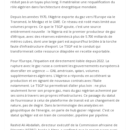
réduit pas à un tuyau plus long. Il matérialise une requalification du
rôle algérien dans l’architecture énergétique mondiale.
Depuis les années 1970, l’Algérie exporte du gaz vers l’Europe via le
Transmed, le Medgaz et le GME. Ce réseau est rodé mais limité aux
volumes propres. Ce que le TSGP ajoute, c’est une source
entièrement nouvelle : le Nigeria est le premier producteur de gaz
d’Afrique, avec des réserves estimées à plus de 5.700 milliards de
mètres cubes, dont une large part est aujourd’hui brûlée à la torche
faute d’infrastructure d’export. Le TSGP est le conduit qui
transformerait cette ressource dilapidée en recette exportable.
Pour l’Europe, l’équation est directement lisible depuis 2022. La
rupture avec le gaz russe a contraint les gouvernements européens à
diversifier en urgence — GNL américain, qatari, volumes
supplémentaires algériens. L’Algérie a répondu en accélérant sa
production et en signant de nouveaux contrats avec l’Italie
notamment. Le TSGP lui permettrait d’aller plus loin : ne plus
seulement livrer son propre gaz, mais du gaz nigérian acheminé par
ses soins à travers ses propres infrastructures. Ce passage du statut
de fournisseur à celui de plateforme de transit est un changement de
nature, pas de degré. Dans la terminologie des analystes en
géopolitique de l’énergie, on parle de hub gazier régional. C’est ce
statut qu’Alger est en train de consolider, pipeline par pipeline.
Rashid Ali Abdallah, directeur exécutif de la Commission africaine de
l’énergie (AFREC), basée à Alger, a confirmé que le projet ouvre aussi