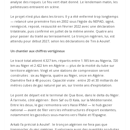
analyse des risques. Le feu vert était donné. Le lendemain matin, les
pelleteuses entraient en scène.
Le projet n’est plus dans les tiroirs. Il y a été enfermé trop longtemps
— relancé une première fois en 2002 sous l’égide du NEPAD, signé,
renégocié, reposé, ressuscité en février 2022 avec une déclaration
trilatérale, puis confirmé en juillet de la même année. Quatre ans
pour passer du traité au terrassement. Le tronçon nigérien, lui, est
attendu pour début 2027, selon les déclarations de Tini à Aoulef.
Un chantier aux chiffres vertigineux
Le tracé total atteint 4.327 km, répartis entre 1.185 km au Nigeria, 720
km au Niger et 2.422 km en Algérie — plus de la moitié du tube sur
territoire algérien. Vingt et une stations de compression seront
construites : six au Nigeria, quatre au Niger, onze en Algérie.
Diamètre fixé à 48 pouces. Capacité visée : entre 20 et 30 milliards de
mètres cubes de gaz naturel par an, sur trente ans d’exploitation.
Le point de départ est le terminal de Qua Iboe, dans le delta du Niger.
À l’arrivée, côté algérien : Beni Saf ou El Kala, sur la Méditerranée.
Entre les deux, le gaz remontera vers Hassi R’Mel — le hub gazier
national — avant de filer vers les infrastructures d’export existantes,
notamment les gazoducs sous-marins vers l’Italie et l’Espagne.
Arkab l’a précisé à Aoulef : le tronçon algérien ne fera pas que
transporter du gaz nigérian. Il valorisera aussi des quantités produites