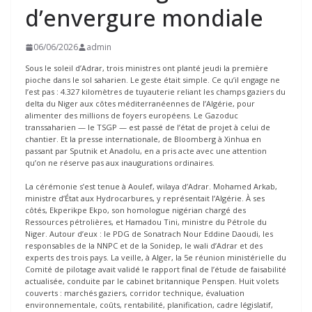
d’envergure mondiale
06/06/2026
admin
Sous le soleil d’Adrar, trois ministres ont planté jeudi la première
pioche dans le sol saharien. Le geste était simple. Ce qu’il engage ne
l’est pas : 4.327 kilomètres de tuyauterie reliant les champs gaziers du
delta du Niger aux côtes méditerranéennes de l’Algérie, pour
alimenter des millions de foyers européens. Le Gazoduc
transsaharien — le TSGP — est passé de l’état de projet à celui de
chantier. Et la presse internationale, de Bloomberg à Xinhua en
passant par Sputnik et Anadolu, en a pris acte avec une attention
qu’on ne réserve pas aux inaugurations ordinaires.
La cérémonie s’est tenue à Aoulef, wilaya d’Adrar. Mohamed Arkab,
ministre d’État aux Hydrocarbures, y représentait l’Algérie. À ses
côtés, Ekperikpe Ekpo, son homologue nigérian chargé des
Ressources pétrolières, et Hamadou Tini, ministre du Pétrole du
Niger. Autour d’eux : le PDG de Sonatrach Nour Eddine Daoudi, les
responsables de la NNPC et de la Sonidep, le wali d’Adrar et des
experts des trois pays. La veille, à Alger, la 5e réunion ministérielle du
Comité de pilotage avait validé le rapport final de l’étude de faisabilité
actualisée, conduite par le cabinet britannique Penspen. Huit volets
couverts : marchés gaziers, corridor technique, évaluation
environnementale, coûts, rentabilité, planification, cadre législatif,