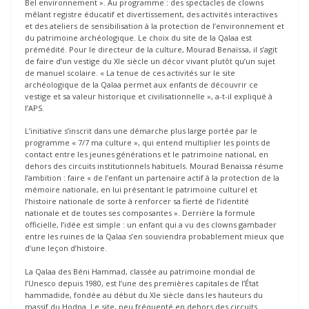
Bel environnement ». Au programme : des spectacles de clowns
mêlant registre éducatif et divertissement, des activités interactives
et des ateliers de sensibilisation à la protection de l’environnement et
du patrimoine archéologique. Le choix du site de la Qalaa est
prémédité. Pour le directeur de la culture, Mourad Benaïssa, il s’agit
de faire d’un vestige du XIe siècle un décor vivant plutôt qu’un sujet
de manuel scolaire. « La tenue de ces activités sur le site
archéologique de la Qalaa permet aux enfants de découvrir ce
vestige et sa valeur historique et civilisationnelle », a-t-il expliqué à
l’APS.
L’initiative s’inscrit dans une démarche plus large portée par le
programme « 7/7 ma culture », qui entend multiplier les points de
contact entre les jeunes générations et le patrimoine national, en
dehors des circuits institutionnels habituels. Mourad Benaïssa résume
l’ambition : faire « de l’enfant un partenaire actif à la protection de la
mémoire nationale, en lui présentant le patrimoine culturel et
l’histoire nationale de sorte à renforcer sa fierté de l’identité
nationale et de toutes ses composantes ». Derrière la formule
officielle, l’idée est simple : un enfant qui a vu des clowns gambader
entre les ruines de la Qalaa s’en souviendra probablement mieux que
d’une leçon d’histoire.
La Qalaa des Béni Hammad, classée au patrimoine mondial de
l’Unesco depuis 1980, est l’une des premières capitales de l’État
hammadide, fondée au début du XIe siècle dans les hauteurs du
massif du Hodna. Le site, peu fréquenté en dehors des circuits