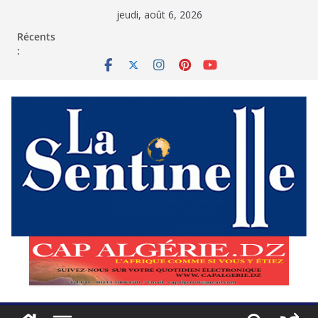
Passer
jeudi, août 6, 2026
au
contenu
Récents
: