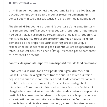
08/06/2026
admin
Un million de moutons achetés, et pourtant. Le bilan de l’opération
d’acquisition des ovins de l’Aïd el-Adha, présenté dimanche en
Conseil des ministres, n’a pas satisfait le président de la République.
Abdelmadjid Tebboune a ordonné l’ouverture d’une enquête sur «
l’ensemble des insuffisances » relevées dans l’opération, notamment
« ce qui a trait aux aspects de l’organisation et de la distribution ». Le
ministre de l’Agriculture a été directement mis en cause : il lui est
demandé de « rattraper les lacunes enregistrées » pour que
l’expérience ne se reproduise pas à l’identique lors des prochaines
fêtes. Le ton est celui d’un chef d’État qui n’entend pas se contenter
d’un satisfecit de façade.
Contrôle des produits importés : un dispositif revu de fond en comble
L’enquête sur les moutons n’est pas le seul signal d’humeur du
Conseil. Tebboune a également tranché sur un dossier qui traîne
depuis des années : le contrôle des produits de consommation aux
frontières. Les instructions sont précises et sans ambiguïté. Le
ministère du Commerce intérieur et le ministère de la Santé sont
chargés de « créer et gérer des laboratoires de contrôle des produits
destinés à la consommation dans tous les ports et aéroports du pays
». La répartition des compétences a été arrêtée : le Commerce
surveille les produits de consommation, y compris les viandes sous