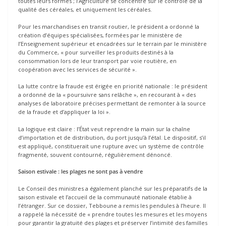
toutes leurs formes ; l’Agriculture se concentre sur le contrôle de la
qualité des céréales, et uniquement les céréales.
Pour les marchandises en transit routier, le président a ordonné la
création d’équipes spécialisées, formées par le ministère de
l’Enseignement supérieur et encadrées sur le terrain par le ministère
du Commerce, « pour surveiller les produits destinés à la
consommation lors de leur transport par voie routière, en
coopération avec les services de sécurité ».
La lutte contre la fraude est érigée en priorité nationale : le président
a ordonné de la « poursuivre sans relâche », en recourant à « des
analyses de laboratoire précises permettant de remonter à la source
de la fraude et d’appliquer la loi ».
La logique est claire : l’État veut reprendre la main sur la chaîne
d’importation et de distribution, du port jusqu’à l’étal. Le dispositif, s’il
est appliqué, constituerait une rupture avec un système de contrôle
fragmenté, souvent contourné, régulièrement dénoncé.
Saison estivale : les plages ne sont pas à vendre
Le Conseil des ministres a également planché sur les préparatifs de la
saison estivale et l’accueil de la communauté nationale établie à
l’étranger. Sur ce dossier, Tebboune a remis les pendules à l’heure. Il
a rappelé la nécessité de « prendre toutes les mesures et les moyens
pour garantir la gratuité des plages et préserver l’intimité des familles