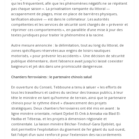
qui les fréquentent, afin que les phénomènes négatifs ne se répètent
pas chaque saison ». La privatisation rampante du littoral —
accaparement de plages, mise en place de barrières physiques,
tarification abusive — est dans le collimateur. Les autorités
compétentes et les services de sécurité sont chargés de « prévenir et
réprimer ces comportements », en parallèle d’une mise à jour des
textes juridiques pour traiter le phénomène à la racine.
Autre mesure annoncée : la délimitation, tout au long du littoral, de
zones spécifiques réservées aux engins de loisirs nautiques
motorisés, « pour prévenir les accidents ». Une décision de sécurité
publique élémentaire, dont l’absence avait jusqu’ici laissé coexister
baigneurs et jet-skis dans une promiscuité dangereuse.
Chantiers ferroviaires : le partenaire chinois salué
En ouverture du Conseil, Tebboune a tenu à saluer « les efforts de
tous les travailleurs et cadres du secteur des travaux publics, à leur
tête le ministre en tant qu’homme de terrain, ainsi que le partenaire
chinois pour le rythme élevé » d’avancement des projets
stratégiques. Deux chantiers ferroviaires ont été mis en avant : la
ligne minière orientale, reliant Djebel El-Onk à Annaba via Blad El-
Hadba et Tébessa, et les projets à dimension régionale et
continentale. La liaison minière Béchar-Tindouf-Gara Djebilet, qui
doit permettre l’exploitation du gisement de fer géant du sud-ouest,
fait l’objet d’un suivi renforcé pour l’extension des raccordements