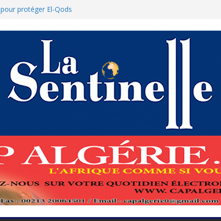
s pour protéger El-Qods
tête-à-tête diplomatiques en marge du
s
renforcement de la coopération au cœur
amed Boukhari à N’Djamena
État accélère la reconquête de son tissu
ue : Le ministère des Finances dément
nulation des nouvelles mesures