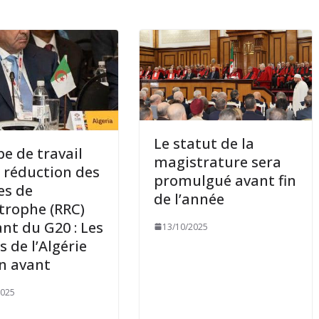
Le statut de la
e de travail
magistrature sera
a réduction des
promulgué avant fin
es de
de l’année
trophe (RRC)
ant du G20 : Les
13/10/2025
s de l’Algérie
n avant
2025