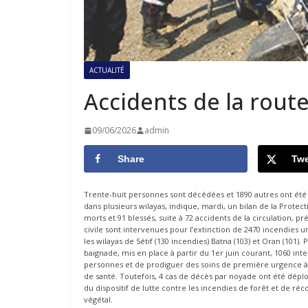
ACTUALITÉ
Accidents de la rout
09/06/2026
admin
Share
Twe
Trente-huit personnes sont décédées et 1890 autres ont été 
dans plusieurs wilayas, indique, mardi, un bilan de la Protecti
morts et 91 blessés, suite à 72 accidents de la circulation, 
civile sont intervenues pour l’extinction de 2470 incendies ur
les wilayas de Sétif (130 incendies) Batna (103) et Oran (101). 
baignade, mis en place à partir du 1er juin courant, 1060 in
personnes et de prodiguer des soins de première urgence à 1
de santé. Toutefois, 4 cas de décès par noyade ont été dép
du dispositif de lutte contre les incendies de forêt et de réc
végétal.