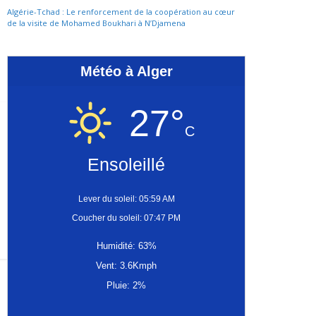
Algérie-Tchad : Le renforcement de la coopération au cœur
de la visite de Mohamed Boukhari à N’Djamena
Météo à Alger
27°
C
Ensoleillé
Lever du soleil: 05:59 AM
Coucher du soleil: 07:47 PM
Humidité: 63%
Vent: 3.6Kmph
Pluie: 2%