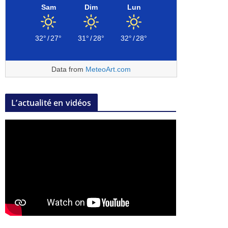
Sam
Dim
Lun
32°
/
27°
31°
/
28°
32°
/
28°
Data from
MeteoArt.com
L’actualité en vidéos