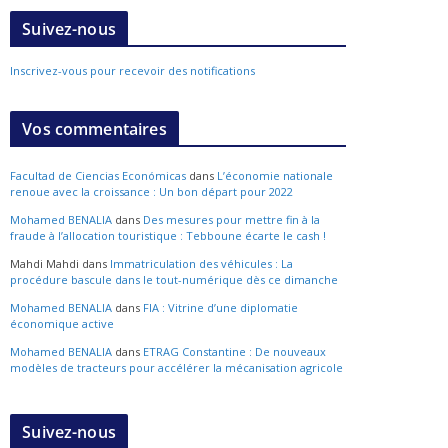
Suivez-nous
Inscrivez-vous pour recevoir des notifications
Vos commentaires
Facultad de Ciencias Económicas
dans
L’économie nationale
renoue avec la croissance : Un bon départ pour 2022
Mohamed BENALIA
dans
Des mesures pour mettre fin à la
fraude à l’allocation touristique : Tebboune écarte le cash !
Mahdi Mahdi
dans
Immatriculation des véhicules : La
procédure bascule dans le tout-numérique dès ce dimanche
Mohamed BENALIA
dans
FIA : Vitrine d’une diplomatie
économique active
Mohamed BENALIA
dans
ETRAG Constantine : De nouveaux
modèles de tracteurs pour accélérer la mécanisation agricole
Suivez-nous