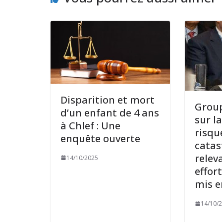
Disparition et mort
Group
d’un enfant de 4 ans
sur l
à Chlef : Une
risqu
enquête ouverte
catas
relev
14/10/2025
effort
mis e
14/10/