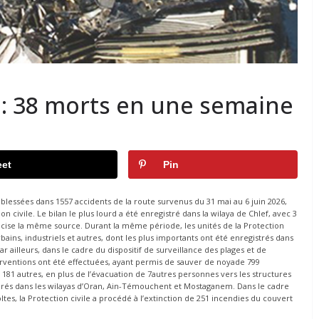
e: 38 morts en une semaine
et
Pin
blessées dans 1557 accidents de la route survenus du 31 mai au 6 juin 2026,
on civile. Le bilan le plus lourd a été enregistré dans la wilaya de Chlef, avec 3
précise la même source. Durant la même période, les unités de la Protection
bains, industriels et autres, dont les plus importants ont été enregistrés dans
Par ailleurs, dans le cadre du dispositif de surveillance des plages et de
terventions ont été effectuées, ayant permis de sauver de noyade 799
81 autres, en plus de l’évacuation de 7autres personnes vers les structures
lorés dans les wilayas d’Oran, Ain-Témouchent et Mostaganem. Dans le cadre
oltes, la Protection civile a procédé à l’extinction de 251 incendies du couvert